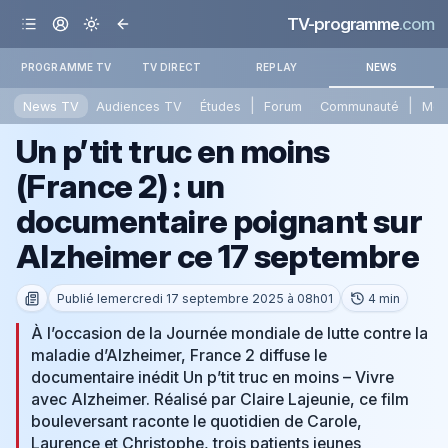
TV-programme
.com
PROGRAMME TV
TV DIRECT
REPLAY
NEWS
|
|
News TV
Audiences TV
Études
Forum
Communauté
Mét
Un p’tit truc en moins
(France 2) : un
documentaire poignant sur
Alzheimer ce 17 septembre
Publié le
mercredi 17 septembre 2025 à 08h01
4 min
À l’occasion de la Journée mondiale de lutte contre la
maladie d’Alzheimer, France 2 diffuse le
documentaire inédit Un p’tit truc en moins – Vivre
avec Alzheimer. Réalisé par Claire Lajeunie, ce film
bouleversant raconte le quotidien de Carole,
Laurence et Christophe, trois patients jeunes