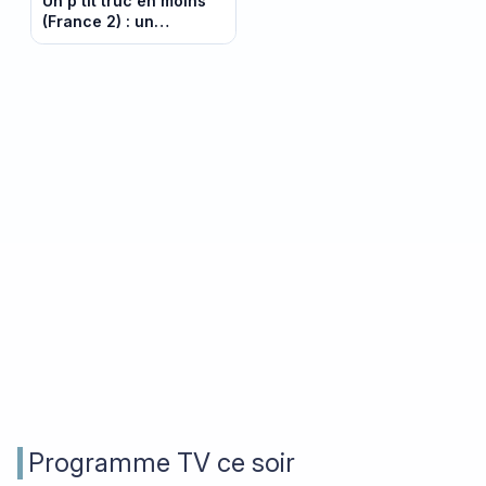
Un p’tit truc en moins
(France 2) : un
documentaire poignant
sur Alzheimer ce 17
septembre
Programme TV ce soir