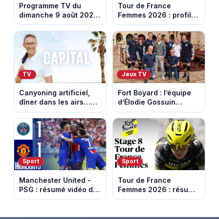
Programme TV du
Tour de France
dimanche 9 août 2026
Femmes 2026 : profil
: notre sélection pour
et horaires de la
votre soirée télé
dernière étape à Nice
TV
Jeux TV
Canyoning artificiel,
Fort Boyard : l’équipe
dîner dans les airs…
d’Élodie Gossuin
les loisirs les plus fous
termine avec une belle
passés au crible dans
somme pour l'Unicef et
Capital
le Refuge
Sport
Sport
Manchester United -
Tour de France
PSG : résumé vidéo du
Femmes 2026 : résumé
match amical du 8 août
vidéo de la 9e étape
2026
entre Sisteron et Nice