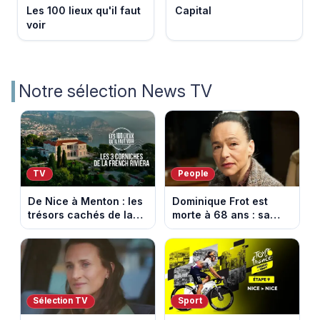
Les 100 lieux qu'il faut
Capital
voir
Notre sélection News TV
TV
People
De Nice à Menton : les
Dominique Frot est
trésors cachés de la
morte à 68 ans : sa
French Riviera dévoilés
sœur Catherine Frot
dans les 100 lieux qu'il
annonce la triste
faut voir
nouvelle
Sélection TV
Sport