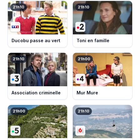
21h10
21h10
Ducobu passe au vert
Toni en famille
21h10
21h00
Association criminelle
Mur Mure
21h00
21h10