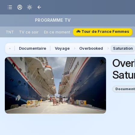
PROGRAMME TV
🚲 Tour de France Femmes
TNT
TV ce soir
En ce moment
Documentaire
Voyage
Overbooked
Saturation
Over
Satu
Document