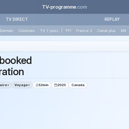
TV-programme
.com
TV DIRECT
REPLAY
|
Demain
Colonnes
TV 7 jours
TF1
France 2
Canal plus
M6
booked
ration
aire
Voyage
52min
2023
Canada