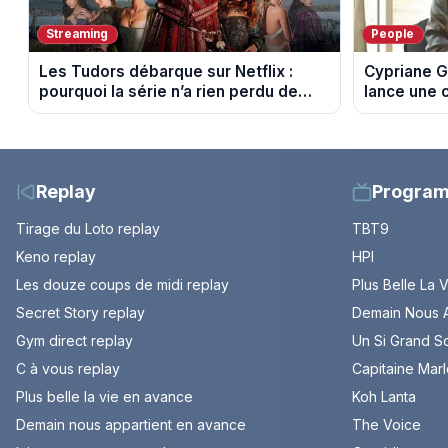
Streaming
People
Les Tudors débarque sur Netflix :
Cypriane G
pourquoi la série n’a rien perdu de
lance une 
son pouvoir
difficultés
Replay
Progra
Tirage du Loto replay
TBT9
Keno replay
HPI
Les douze coups de midi replay
Plus Belle La 
Secret Story replay
Demain Nous A
Gym direct replay
Un Si Grand So
C à vous replay
Capitaine Mar
Plus belle la vie en avance
Koh Lanta
Demain nous appartient en avance
The Voice