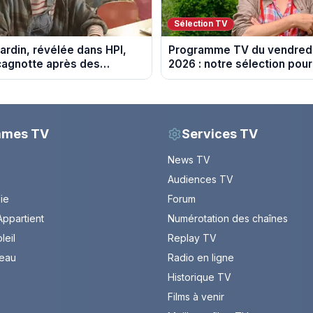
Sélection TV
ardin, révélée dans HPI,
Programme TV du vendredi
cagnotte après des
2026 : notre sélection pour
 financières
soirée télé
mmes TV
Services TV
News TV
Audiences TV
Vie
Forum
ppartient
Numérotation des chaînes
leil
Replay TV
leau
Radio en ligne
Historique TV
Films à venir