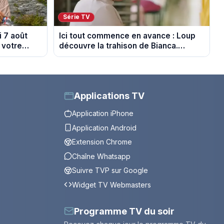
Série TV
 7 août
Ici tout commence en avance : Loup
 votre
découvre la trahison de Bianca.
Episode du 10 août 2026 (spoiler)
Applications TV
Application iPhone
Application Android
Extension Chrome
Chaîne Whatsapp
Suivre TVP sur Google
Widget TV Webmasters
Programme TV du soir