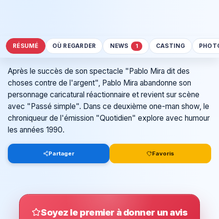
RÉSUMÉ
OÙ REGARDER
NEWS
CASTING
PHOT
1
Après le succès de son spectacle "Pablo Mira dit des
choses contre de l'argent", Pablo Mira abandonne son
personnage caricatural réactionnaire et revient sur scène
avec "Passé simple". Dans ce deuxième one-man show, le
chroniqueur de l'émission "Quotidien" explore avec humour
les années 1990.
Partager
Favoris
Soyez le premier à donner un avis