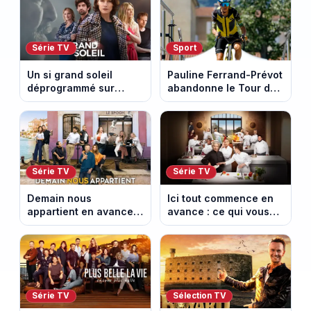
les archéologues
Série TV
Sport
Un si grand soleil
Pauline Ferrand-Prévot
déprogrammé sur
abandonne le Tour de
France 3 : cinq
France Femmes avant
épisodes inédits
la 8e étape
diffusés le 13 août
Série TV
Série TV
Demain nous
Ici tout commence en
appartient en avance :
avance : ce qui vous
ce qui vous attend la
attend la semaine du
semaine du 10 au 14
10 au 14 août 2026
août 2026 (spoiler)
(spoiler)
Série TV
Sélection TV