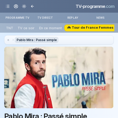
TV-programme
.com
PROGRAMME TV
TV DIRECT
REPLAY
NEWS
🚲 Tour de France Femmes
TNT
TV ce soir
En ce moment
Pablo Mira : Passé simple
Pablo Mira : Passé simple