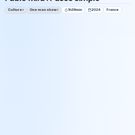
Culture
One man show
1h39min
2024
France