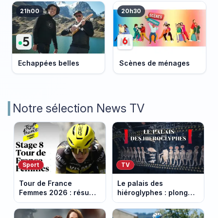
21h00
20h30
Echappées belles
Scènes de ménages
Notre sélection News TV
Sport
TV
Tour de France
Le palais des
Femmes 2026 : résumé
hiéroglyphes : plongez
vidéo de la 9e étape
dans la tombe
entre Sisteron et Nice
égyptienne qui fascine