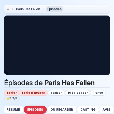
Paris Has Fallen
Épisodes
Épisodes de
Paris Has Fallen
Série
Série d'action
1 saison
10 épisodes
France
3.7/5
RÉSUMÉ
ÉPISODES
OÙ REGARDER
CASTING
AVIS