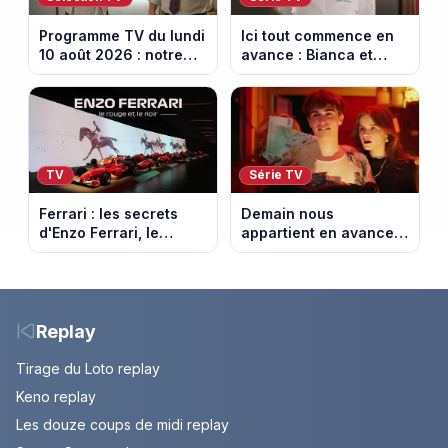
Programme TV du lundi
Ici tout commence en
10 août 2026 : notre
avance : Bianca et
sélection pour votre
Loup s’embrassent.
soirée télé
Episode du 11 août
2026 (spoiler)
TV
Série TV
Ferrari : les secrets
Demain nous
d'Enzo Ferrari, le
appartient en avance :
fondateur de la
Alex face à un choix
marque mythique au
décisif. Episode du 11
cheval cabré
août 2026.
Replay
Tirage du Loto replay
Keno replay
Les douze coups de midi replay