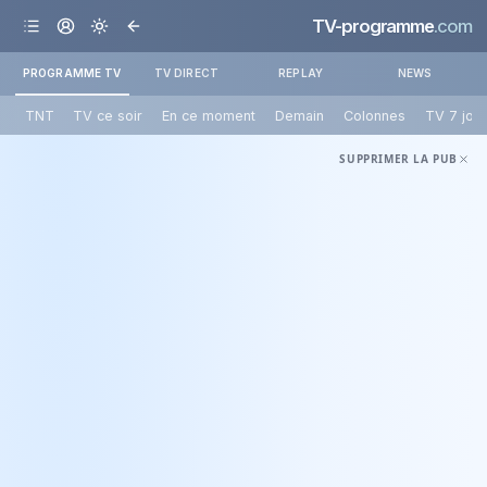
TV-programme
.com
PROGRAMME TV
TV DIRECT
REPLAY
NEWS
TNT
TV ce soir
En ce moment
Demain
Colonnes
TV 7 jou
SUPPRIMER LA PUB