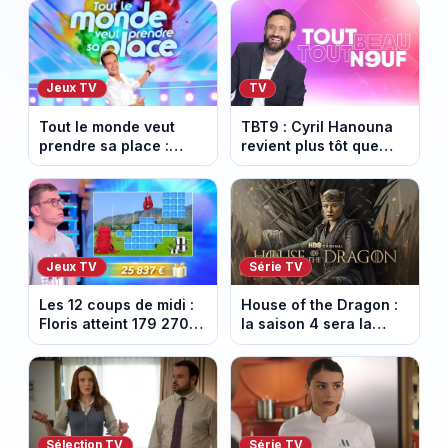
Jeux TV
TV
Tout le monde veut
TBT9 : Cyril Hanouna
prendre sa place :
revient plus tôt que
l’émission de Cyril
prévu, W9 dévoile
Féraud déprogrammée
enfin la date de retour
cette semaine sur
France 2
Jeux TV
Série TV
Les 12 coups de midi :
House of the Dragon :
Floris atteint 179 270
la saison 4 sera la
euros de gains sur TF1
dernière, mais il faudra
attendre 2028
Sélection TV
Série TV