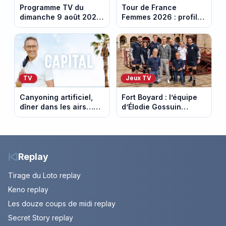
Programme TV du
Tour de France
dimanche 9 août 2026
Femmes 2026 : profil
: notre sélection pour
et horaires de la
votre soirée télé
dernière étape à Nice
TV
Jeux TV
Canyoning artificiel,
Fort Boyard : l’équipe
dîner dans les airs…
d’Élodie Gossuin
les loisirs les plus fous
termine avec une belle
passés au crible dans
somme pour l'Unicef et
Capital
le Refuge
Replay
Tirage du Loto replay
Keno replay
Les douze coups de midi replay
Secret Story replay