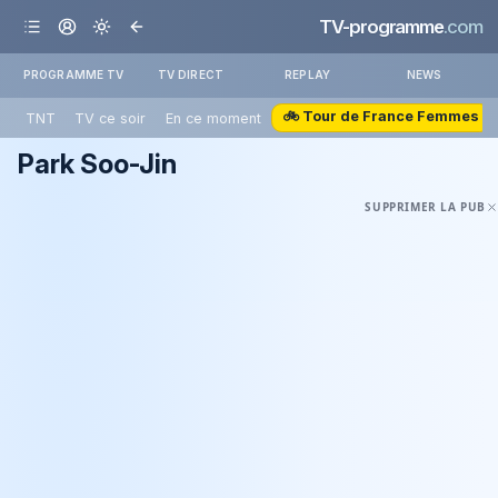
TV-programme
.com
PROGRAMME TV
TV DIRECT
REPLAY
NEWS
🚲 Tour de France Femmes
TNT
TV ce soir
En ce moment
Park Soo-Jin
SUPPRIMER LA PUB