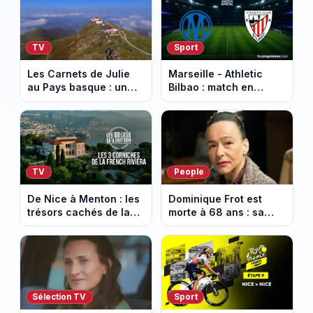
TV
Sport
Les Carnets de Julie
Marseille - Athletic
au Pays basque : un
Bilbao : match en
banquet au sommet de
direct sur Ligue 1+ à
la Rhune
17h30 (amical du 9
août 2026)
TV
People
De Nice à Menton : les
Dominique Frot est
trésors cachés de la
morte à 68 ans : sa
French Riviera dévoilés
sœur Catherine Frot
dans les 100 lieux qu'il
annonce la triste
faut voir
nouvelle
Sélection TV
Sport