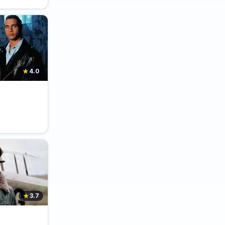
★
4.0
★
3.7