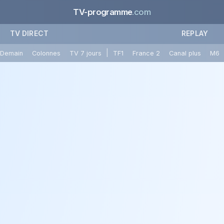
TV-programme
.com
TV DIRECT
REPLAY
|
Demain
Colonnes
TV 7 jours
TF1
France 2
Canal plus
M6