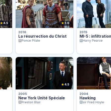
★
★
4.5
3.6
2016
2015
La résurrection du Christ
MI-5 : infiltratio
Ponce Pilate
Harry Pearce
★
4.5
2005
2004
New York Unité Spéciale
Hawking
Preston Blair
sir Fred Hoyle