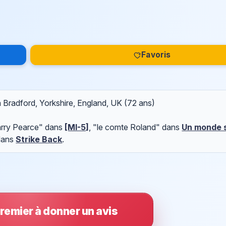
Favoris
à Bradford, Yorkshire, England, UK (72 ans)
Harry Pearce" dans
[MI-5]
, "le comte Roland" dans
Un monde s
 dans
Strike Back
.
remier à donner un avis