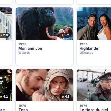
★
★
2.9
3.2
1998
1994
Mon ami Joe
Highlander
Garth
Drakov
★
★
4.2
4.1
1979
1976
bre
Tess
Le tigre du ciel