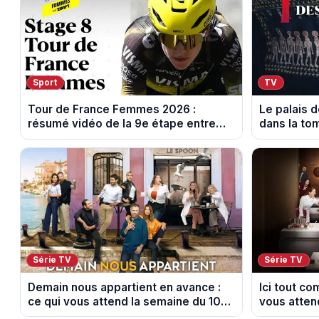
Sport
TV
Tour de France Femmes 2026 :
Le palais 
résumé vidéo de la 9e étape entre
dans la to
Sisteron et Nice
les archéo
Série TV
Série TV
Demain nous appartient en avance :
Ici tout c
ce qui vous attend la semaine du 10
vous atten
au 14 août 2026 (spoiler)
août 2026 (