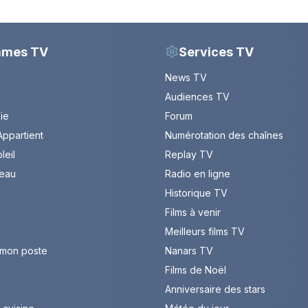
mmes TV
Services TV
News TV
Audiences TV
Vie
Forum
ppartient
Numérotation des chaînes
leil
Replay TV
leau
Radio en ligne
Historique TV
Films à venir
Meilleurs films TV
 mon poste
Nanars TV
Films de Noël
Anniversaire des stars