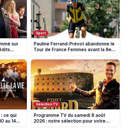
Sport
rammé sur
Pauline Ferrand-Prévot abandonne le
édits
Tour de France Femmes avant la 8e
étape
Sélection TV
: ce qui
Programme TV du samedi 8 août
10 au 14
2026 : notre sélection pour votre
soirée télé