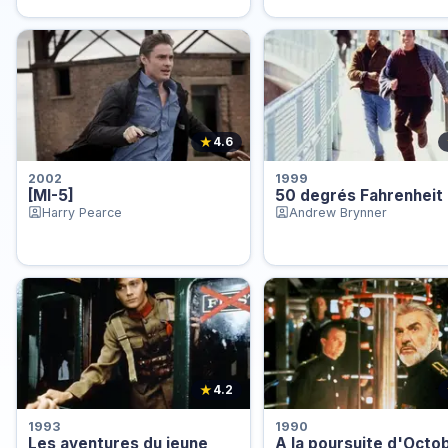
★
4.6
2002
1999
[MI-5]
50 degrés Fahrenheit
Harry Pearce
Andrew Brynner
★
4.2
1993
1990
Les aventures du jeune
A la poursuite d'Octo