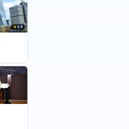
★
3.4
n