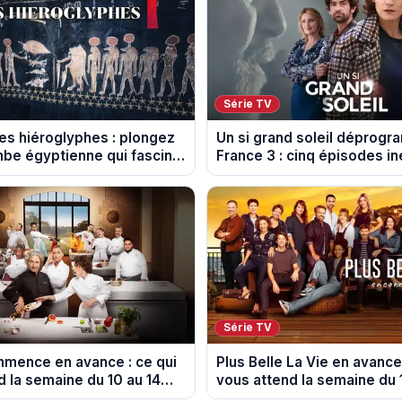
Série TV
des hiéroglyphes : plongez
Un si grand soleil déprog
mbe égyptienne qui fascine
France 3 : cinq épisodes in
logues
diffusés le 13 août
Série TV
ommence en avance : ce qui
Plus Belle La Vie en avance 
d la semaine du 10 au 14
vous attend la semaine du 
spoiler)
août 2026 (spoiler)