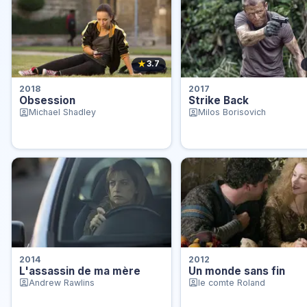
★
3.7
2018
2017
Obsession
Strike Back
Michael Shadley
Milos Borisovich
2014
2012
L'assassin de ma mère
Un monde sans fin
Andrew Rawlins
le comte Roland