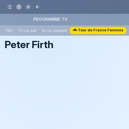
PROGRAMME TV
🚲 Tour de France Femmes
TNT
TV ce soir
En ce moment
Peter Firth