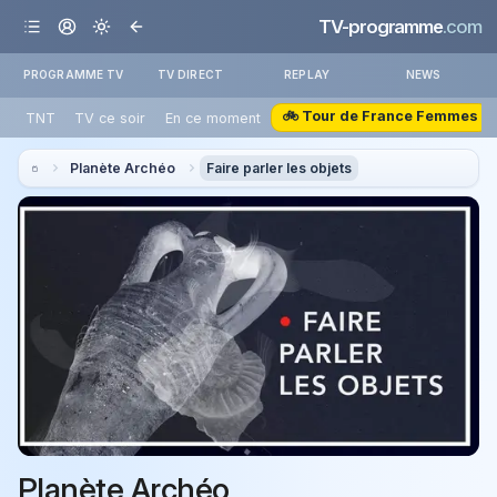
TV-programme
.com
PROGRAMME TV
TV DIRECT
REPLAY
NEWS
🚲 Tour de France Femmes
TNT
TV ce soir
En ce moment
Planète Archéo
Faire parler les objets
Planète Archéo