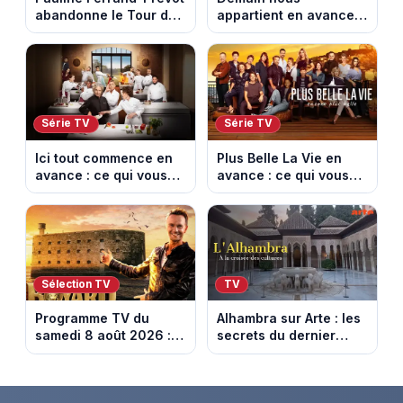
abandonne le Tour de
appartient en avance :
France Femmes avant
ce qui vous attend la
la 8e étape
semaine du 10 au 14
août 2026 (spoiler)
Série TV
Série TV
Ici tout commence en
Plus Belle La Vie en
avance : ce qui vous
avance : ce qui vous
attend la semaine du
attend la semaine du
10 au 14 août 2026
10 au 14 août 2026
(spoiler)
(spoiler)
Sélection TV
TV
Programme TV du
Alhambra sur Arte : les
samedi 8 août 2026 :
secrets du dernier
notre sélection pour
sultanat musulman
votre soirée télé
d’Espagne