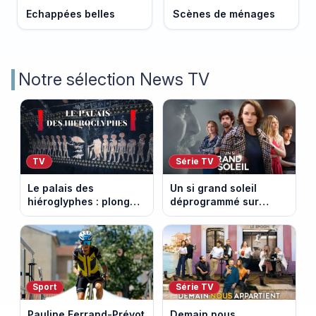
Echappées belles
Scènes de ménages
Notre sélection News TV
TV
Série TV
Le palais des
Un si grand soleil
hiéroglyphes : plongez
déprogrammé sur
dans la tombe
France 3 : cinq
égyptienne qui fascine
épisodes inédits
les archéologues
diffusés le 13 août
Sport
Série TV
Pauline Ferrand-Prévot
Demain nous