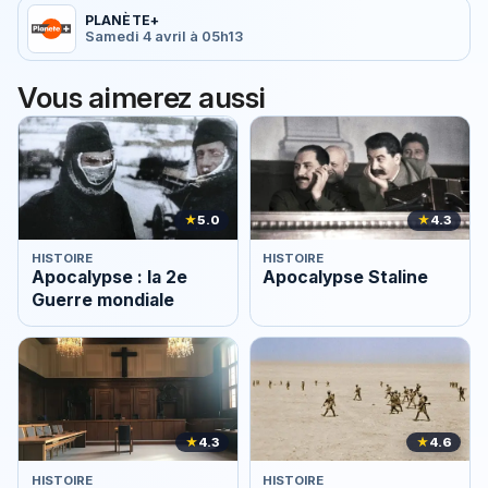
PLANÈTE+
Samedi 4 avril à 05h13
Vous aimerez aussi
★
5.0
★
4.3
HISTOIRE
HISTOIRE
Apocalypse : la 2e
Apocalypse Staline
Guerre mondiale
★
4.3
★
4.6
HISTOIRE
HISTOIRE