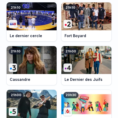
21h10
21h10
Le dernier cercle
Fort Boyard
21h10
21h00
Cassandre
Le Dernier des Juifs
21h00
20h30