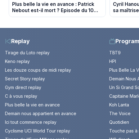
Plus belle la vie en avance : Patrick
Cyril Hanou
Nebout est-il mort ? Episode du 10
sa maîtrise
août 2026 (spoiler)
propos de 
cancer
Replay
Progra
Tirage du Loto replay
TBT9
Keno replay
HPI
Les douze coups de midi replay
Plus Belle La 
Secret Story replay
Demain Nous A
Gym direct replay
Un Si Grand So
C à vous replay
Capitaine Mar
Plus belle la vie en avance
Koh Lanta
Demain nous appartient en avance
The Voice
Ici tout commence replay
Quotidien
Cyclisme UCI World Tour replay
Touche pas à