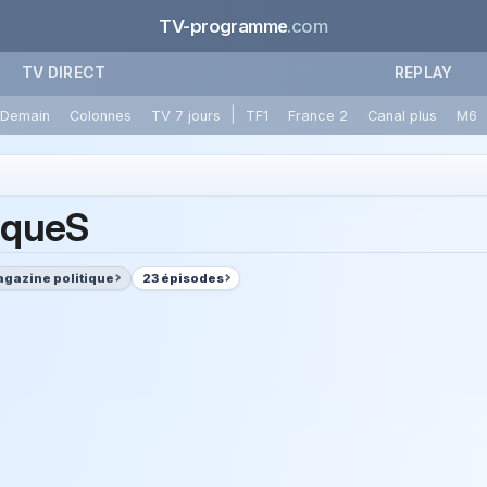
TV-programme
.com
TV DIRECT
REPLAY
|
Demain
Colonnes
TV 7 jours
TF1
France 2
Canal plus
M6
tiqueS
gazine politique
23 épisodes