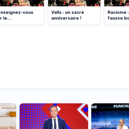
enseignez-vous
Valls : un sacré
Racisme :
r le
anniversaire !
fausse bo
nseignement !