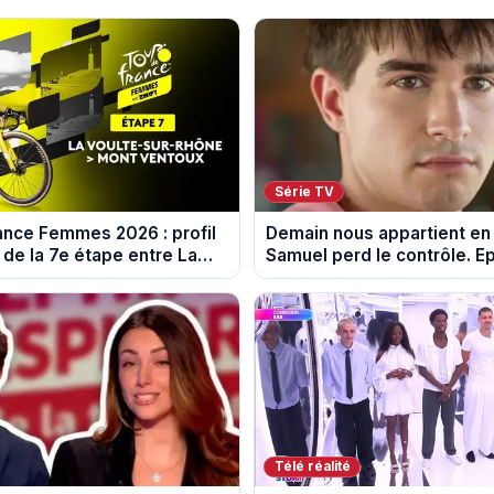
Série TV
ance Femmes 2026 : profil
Demain nous appartient en
 de la 7e étape entre La
Samuel perd le contrôle. E
-Rhône et le Mont Ventoux
10 août 2026.
Télé réalité