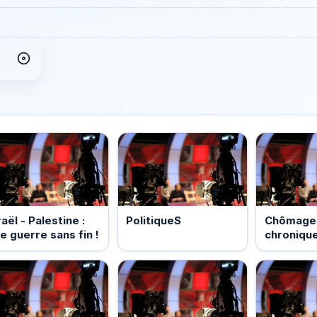
raël - Palestine :
PolitiqueS
Chômage 
e guerre sans fin !
chronique
drame ord