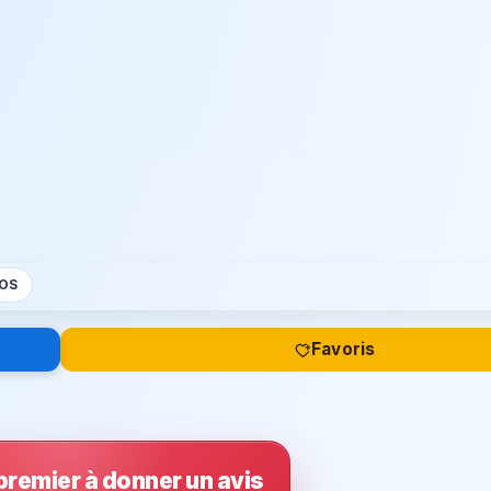
OS
Favoris
premier à donner un avis