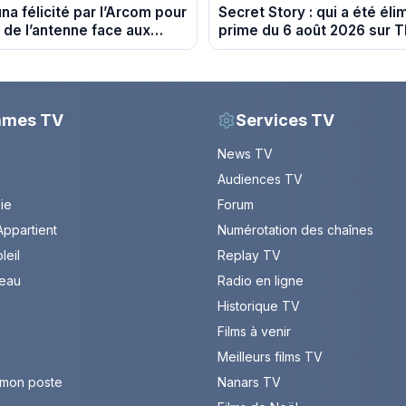
na félicité par l’Arcom pour
Secret Story : qui a été éli
 de l’antenne face aux
prime du 6 août 2026 sur 
Delphine Wespiser sur le
mmes TV
Services TV
News TV
Audiences TV
Vie
Forum
ppartient
Numérotation des chaînes
leil
Replay TV
leau
Radio en ligne
Historique TV
Films à venir
Meilleurs films TV
 mon poste
Nanars TV