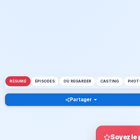
RÉSUMÉ
ÉPISODES
OÙ REGARDER
CASTING
PHOT
Partager
Soyez le 