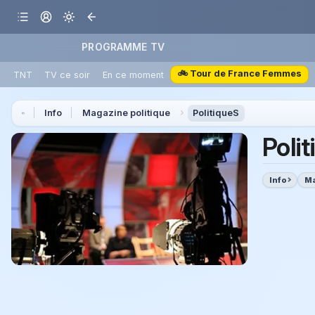
PROGRAMME TV
🚲 Tour de France Femmes
TNT
TV ce soir
En ce moment
Info
Magazine politique
PolitiqueS
Poli
Info
Ma