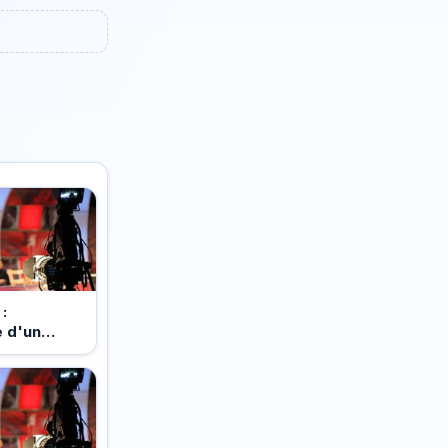
:
 d'un
inaire