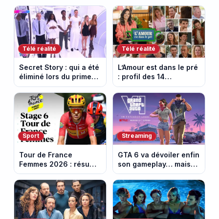
Episode du 10 août
face aux propos de
2026 (spoiler)
Delphine Wespiser sur
le cancer
Télé réalité
Télé réalité
Secret Story : qui a été
L’Amour est dans le pré
éliminé lors du prime
: profil des 14
du 6 août 2026 sur
agriculteurs, speed
TMC ?
dating inédit et de
nouvelles histoires
d’amour
Sport
Streaming
Tour de France
GTA 6 va dévoiler enfin
Femmes 2026 : résumé
son gameplay… mais
vidéo de la 6e étape
d’abord sur Netflix
entre Montbrison et
Tournon-sur-Rhône