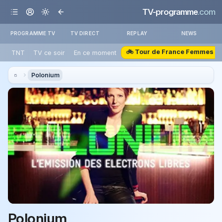
TV-programme
.com
PROGRAMME TV
TV DIRECT
REPLAY
NEWS
🚲 Tour de France Femmes
TNT
TV ce soir
En ce moment
Polonium
Polonium