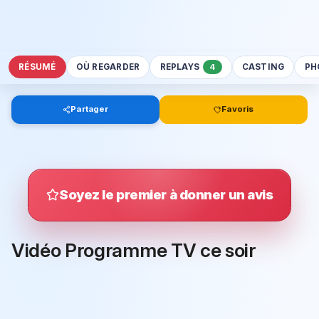
RÉSUMÉ
OÙ REGARDER
REPLAYS
CASTING
PH
4
Partager
Favoris
Soyez le premier à donner un avis
Vidéo Programme TV ce soir