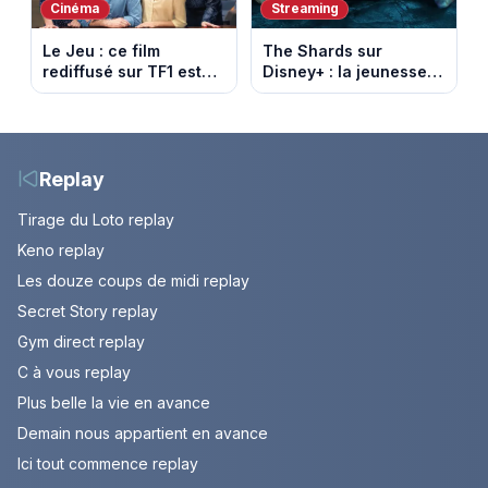
Cinéma
Streaming
Le Jeu : ce film
The Shards sur
rediffusé sur TF1 est
Disney+ : la jeunesse
adapté d’un succès
dorée de Los Angeles
italien devenu un
face à un tueur dans
phénomène mondial
les années 80
Replay
Tirage du Loto replay
Keno replay
Les douze coups de midi replay
Secret Story replay
Gym direct replay
C à vous replay
Plus belle la vie en avance
Demain nous appartient en avance
Ici tout commence replay