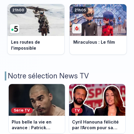
21h00
21h05
Les routes de
Miraculous : Le film
l'impossible
Notre sélection News TV
Série TV
TV
Plus belle la vie en
Cyril Hanouna félicité
avance : Patrick
par l’Arcom pour sa
Nebout est-il mort ?
maîtrise de l’antenne