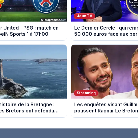
Jeux TV
 United - PSG : match en
Le Dernier Cercle : qui rem
beIN Sports 1 à 17h00
50 000 euros face aux per
?
Streaming
istoire de la Bretagne :
Les enquêtes visant Guill
s Bretons ont défendu
poussent Ragnar Le Breton 
e au fil des décennies
la tournée Legend