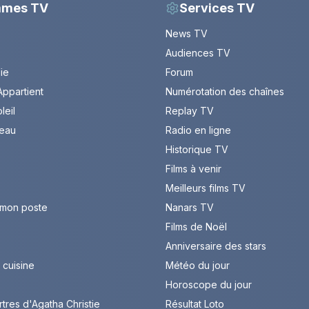
mmes TV
Services TV
News TV
Audiences TV
Vie
Forum
ppartient
Numérotation des chaînes
leil
Replay TV
leau
Radio en ligne
Historique TV
Films à venir
Meilleurs films TV
 mon poste
Nanars TV
Films de Noël
Anniversaire des stars
cuisine
Météo du jour
Horoscope du jour
rtres d'Agatha Christie
Résultat Loto