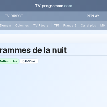
TV-programme
.com
TV DIRECT
REPLAY
|
Demain
Colonnes
TV 7 jours
TF1
France 2
Canal plus
M6
rammes de la nuit
Multisports
4h30min