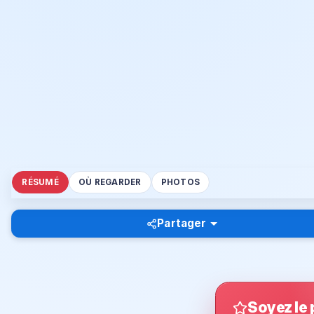
RÉSUMÉ
OÙ REGARDER
PHOTOS
Partager
Soyez le 