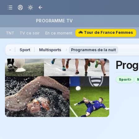
PROGRAMME TV
🚲 Tour de France Femmes
TNT
TV ce soir
En ce moment
Sport
Multisports
Programmes de la nuit
Prog
Sport