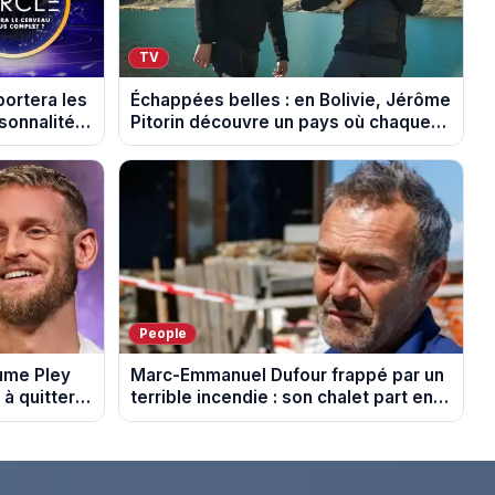
TV
portera les
Échappées belles : en Bolivie, Jérôme
sonnalités
Pitorin découvre un pays où chaque
sommet se mérite
People
aume Pley
Marc-Emmanuel Dufour frappé par un
à quitter
terrible incendie : son chalet part en
fumée