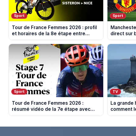
Sport
Sport
Tour de France Femmes 2026 : profil
Manchester
et horaires de la 8e étape entre
direct sur 
Sisteron et Nice
Sport
TV
Tour de France Femmes 2026 :
La grande h
résumé vidéo de la 7e étape avec
comment le
l'ascension du Mont Ventoux
leur cultur