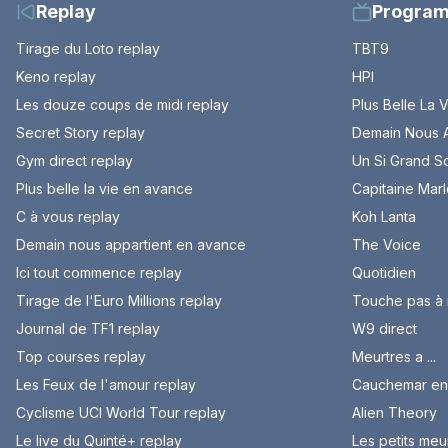
Replay
Progra
Tirage du Loto replay
TBT9
Keno replay
HPI
Les douze coups de midi replay
Plus Belle La 
Secret Story replay
Demain Nous A
Gym direct replay
Un Si Grand So
Plus belle la vie en avance
Capitaine Mar
C à vous replay
Koh Lanta
Demain nous appartient en avance
The Voice
Ici tout commence replay
Quotidien
Tirage de l'Euro Millions replay
Touche pas à
Journal de TF1 replay
W9 direct
Top courses replay
Meurtres a ...
Les Feux de l'amour replay
Cauchemar en 
Cyclisme UCI World Tour replay
Alien Theory
Le live du Quinté+ replay
Les petits meu