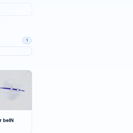
1
r beIN