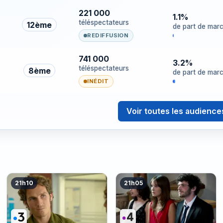
221 000
1.1%
téléspectateurs
12ème
de part de mar
REDIFFUSION
741 000
3.2%
téléspectateurs
8ème
de part de mar
INÉDIT
Voir toutes les audience
21h10
21h05