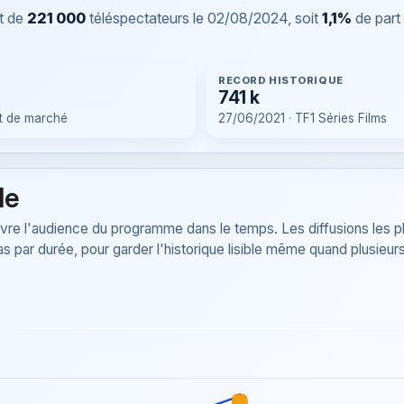
t de
221 000
téléspectateurs le
02/08/2024
, soit
1,1%
de part
RECORD HISTORIQUE
741 k
t de marché
27/06/2021 · TF1 Séries Films
le
re l'audience du programme dans le temps. Les diffusions les p
as par durée, pour garder l'historique lisible même quand plusieur