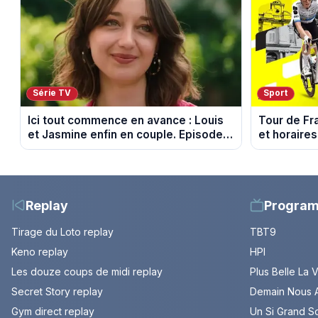
Série TV
Sport
Ici tout commence en avance : Louis
Tour de Fr
et Jasmine enfin en couple. Episode
et horaires
du 7 août 2026 (spoiler)
Montbrison
Replay
Progra
Tirage du Loto replay
TBT9
Keno replay
HPI
Les douze coups de midi replay
Plus Belle La 
Secret Story replay
Demain Nous A
Gym direct replay
Un Si Grand So