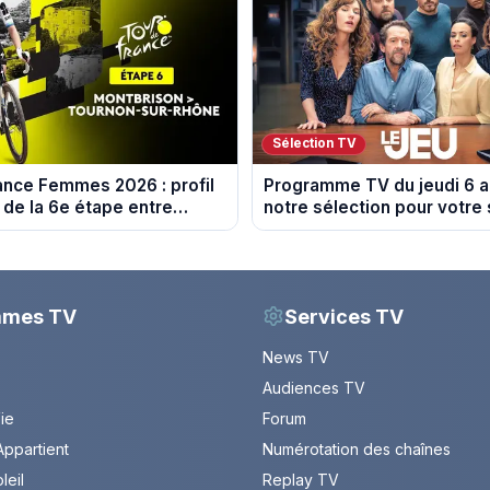
Sélection TV
ance Femmes 2026 : profil
Programme TV du jeudi 6 a
 de la 6e étape entre
notre sélection pour votre 
 et Tournon-sur-Rhône
mmes TV
Services TV
News TV
Audiences TV
Vie
Forum
ppartient
Numérotation des chaînes
leil
Replay TV