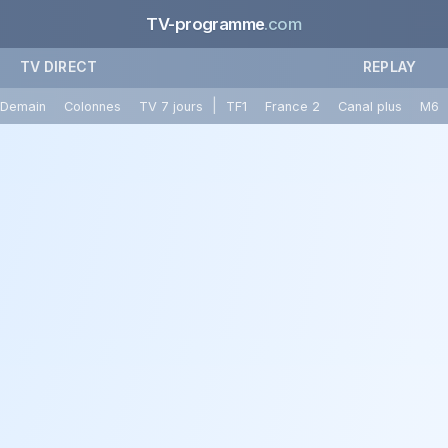
TV-programme
.com
TV DIRECT
REPLAY
|
Demain
Colonnes
TV 7 jours
TF1
France 2
Canal plus
M6