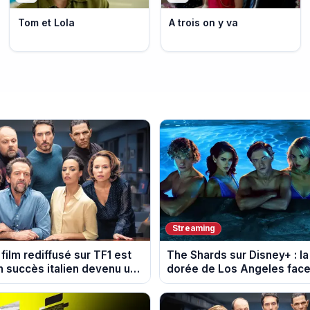
Tom et Lola
A trois on y va
Streaming
 film rediffusé sur TF1 est
The Shards sur Disney+ : l
n succès italien devenu un
dorée de Los Angeles face
 mondial
dans les années 80