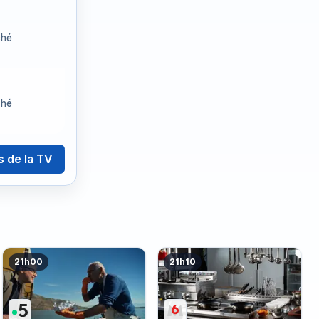
ché
ché
s de la TV
21h00
21h10