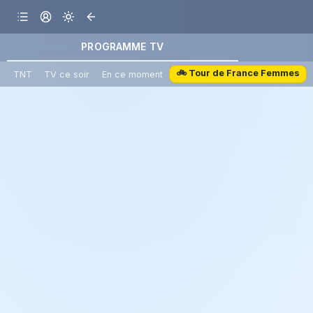
PROGRAMME TV
🚲 Tour de France Femmes
TNT
TV ce soir
En ce moment