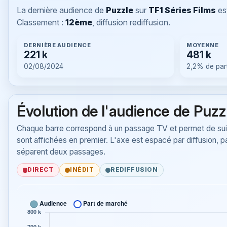
La dernière audience de
Puzzle
sur
TF1 Séries Films
es
Classement :
12ème
, diffusion rediffusion.
DERNIÈRE AUDIENCE
MOYENNE
221 k
481 k
02/08/2024
2,2% de par
Évolution de l'audience de Puzz
Chaque barre correspond à un passage TV et permet de suiv
sont affichées en premier. L'axe est espacé par diffusion, p
séparent deux passages.
DIRECT
INÉDIT
REDIFFUSION