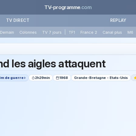
TV-programme
.com
TV DIRECT
REPLAY
|
Demain
Colonnes
TV 7 jours
TF1
France 2
Canal plus
M6
d les aigles attaquent
ilm de guerre
2h29min
1968
Grande-Bretagne - Etats-Unis