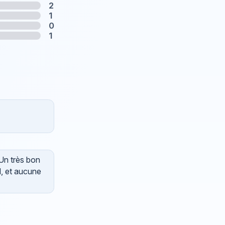
2
1
0
1
 Un très bon
d, et aucune