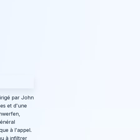
irigé par John
es et d'une
enwerfen,
général
ue à l'appel.
 à infiltrer