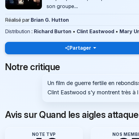
son groupe...
Réalisé par
Brian G. Hutton
Distribution
:
Richard Burton
•
Clint Eastwood
•
Mary U
Partager
Notre critique
Un film de guerre fertile en rebondis
Clint Eastwood s'y montrent très à l
Avis sur Quand les aigles attaque
NOTE TVP
NOS MEMB