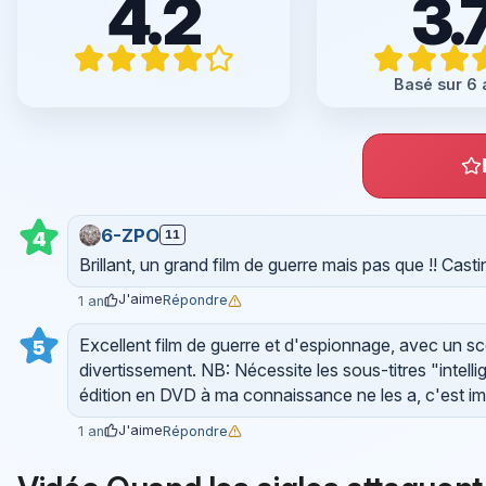
4.2
3.
Basé sur 6 
6-ZPO
11
4
Brillant, un grand film de guerre mais pas que !! Cast
J'aime
Répondre
1 an
Excellent film de guerre et d'espionnage, avec un s
5
divertissement. NB: Nécessite les sous-titres "intell
édition en DVD à ma connaissance ne les a, c'est i
J'aime
Répondre
1 an