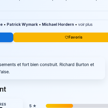
re
•
Patrick Wymark
•
Michael Hordern
•
voir plus
Favoris
sements et fort bien construit. Richard Burton et
'aise.
nt
RES
5
★