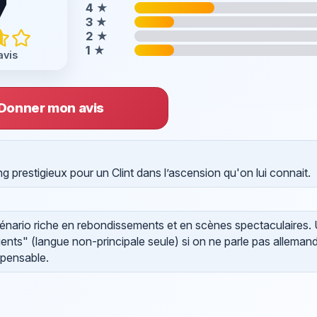
7
4
★
3
★
2
★
1
★
avis
Donner mon avis
ing prestigieux pour un Clint dans l’ascension qu'on lui connait.
cénario riche en rebondissements et en scènes spectaculaires.
igents" (langue non-principale seule) si on ne parle pas alleman
mpensable.