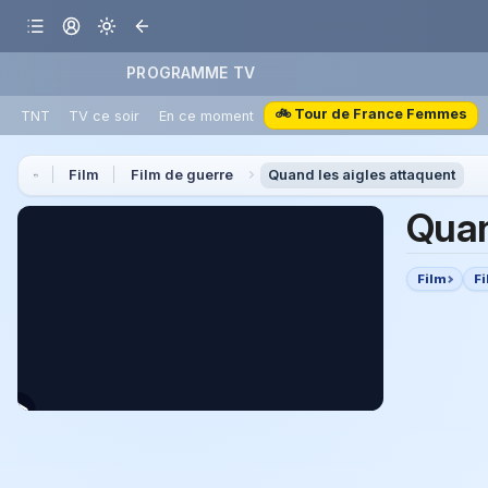
PROGRAMME TV
🚲 Tour de France Femmes
TNT
TV ce soir
En ce moment
Film
Film de guerre
Quand les aigles attaquent
Quan
Film
F