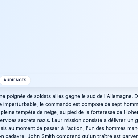
AUDIENCES
 poignée de soldats alliés gagne le sud de l'Allemagne. D
egme imperturbable, le commando est composé de sept homm
 pleine tempête de neige, au pied de la forteresse de Hoh
ervices secrets nazis. Leur mission consiste à délivrer un 
Mais au moment de passer à l'action, l'un des hommes manq
on cadavre, John Smith comprend qu'un traître est parvenu