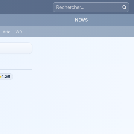
NEWS
Arte
W9
4.2/5