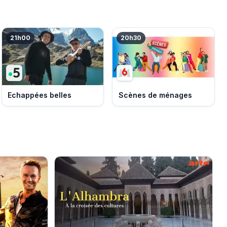
21h00
20h30
Echappées belles
Scènes de ménages