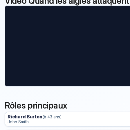
Vidéo Quand les aigles attaquent
Rôles principaux
Richard Burton
(à 43 ans)
John Smith