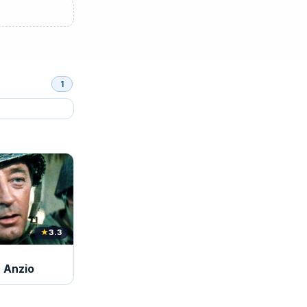
1
★
3.3
r Anzio