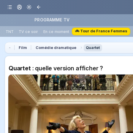
PROGRAMME TV
🚲 Tour de France Femmes
TNT
TV ce soir
En ce moment
Film
Comédie dramatique
Quartet
Quartet
: quelle version afficher ?