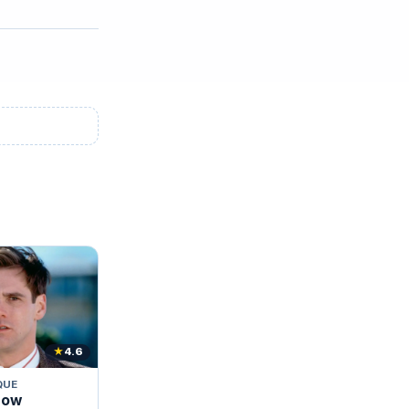
★
4.6
QUE
how