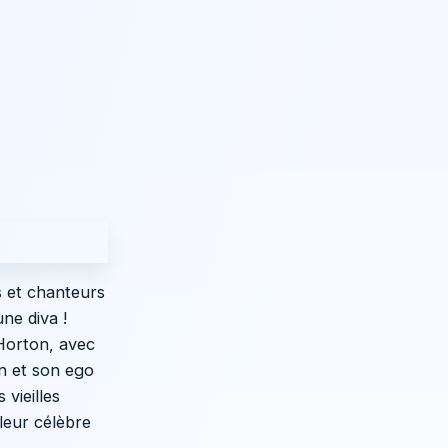
s et chanteurs
une diva !
 Horton, avec
an et son ego
 vieilles
leur célèbre