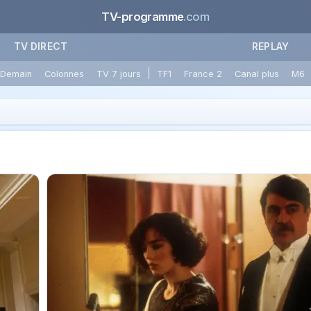
TV-programme
.com
TV DIRECT
REPLAY
|
Demain
Colonnes
TV 7 jours
TF1
France 2
Canal plus
M6