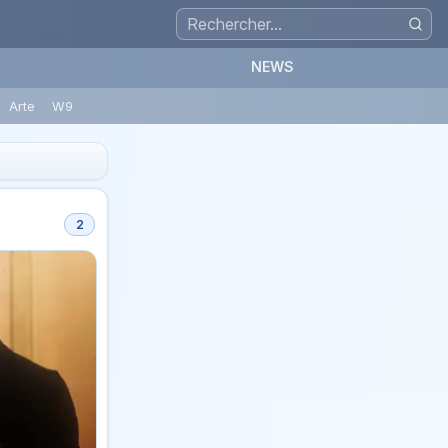
NEWS
Arte
W9
2