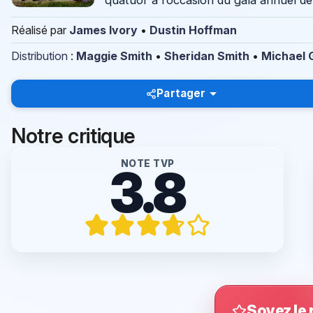
quatuor à l’occasion du gala annuel 
Réalisé par
James Ivory
•
Dustin Hoffman
Distribution
:
Maggie Smith
•
Sheridan Smith
•
Michael
Partager
Notre critique
NOTE TVP
3.8
Soyez le 