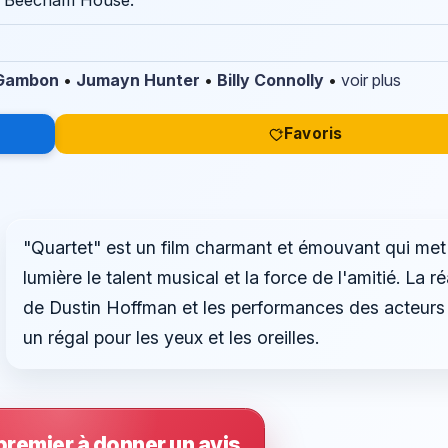
de Beecham House.
 Gambon
•
Jumayn Hunter
•
Billy Connolly
•
voir plus
Favoris
"Quartet" est un film charmant et émouvant qui met
lumière le talent musical et la force de l'amitié. La ré
de Dustin Hoffman et les performances des acteurs
un régal pour les yeux et les oreilles.
premier à donner un avis