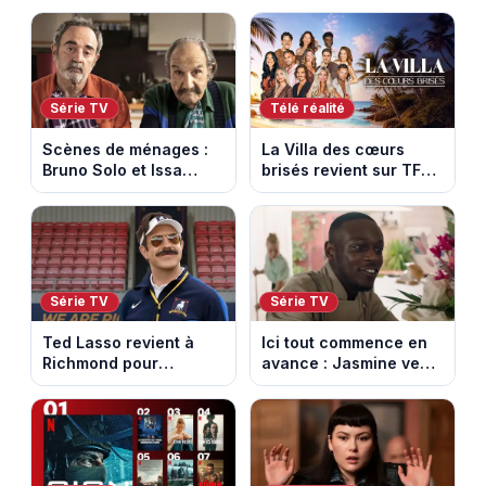
Série TV
Télé réalité
Scènes de ménages :
La Villa des cœurs
Bruno Solo et Issa
brisés revient sur TFX :
Doumbia rejoignent la
voici les candidats de
saison 18 sur M6
la saison 11 au Mexique
Série TV
Série TV
Ted Lasso revient à
Ici tout commence en
Richmond pour
avance : Jasmine veut
entraîner une équipe
retenir Louis. Episode
féminine dans la
du 6 août 2026
saison 4
(spoiler)