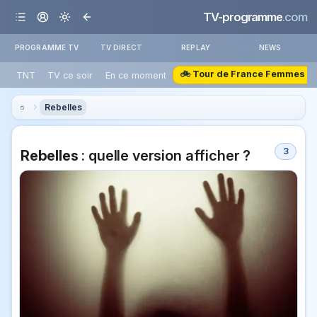
TV-programme
.com
PROGRAMME TV
TV DIRECT
REPLAY
NEWS
🚲 Tour de France Femmes
TNT
TV ce soir
En ce moment
Rebelles
3
Rebelles
: quelle version afficher ?