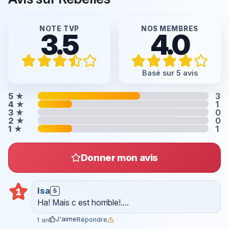
NOTE TVP
NOS MEMBRES
3.5
4.0
Basé sur 5 avis
5
★
3
4
★
1
3
★
0
2
★
0
1
★
1
Donner mon avis
Isa
1
5
Ha! Mais c est horrible!....
J'aime
Répondre
1 an