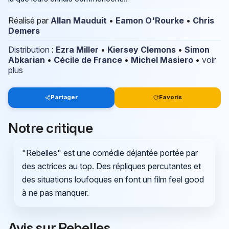
Réalisé par
Allan Mauduit
•
Eamon O'Rourke
•
Chris
Demers
Distribution
:
Ezra Miller
•
Kiersey Clemons
•
Simon
Abkarian
•
Cécile de France
•
Michel Masiero
•
voir
plus
Partager
Favoris
Notre critique
"Rebelles" est une comédie déjantée portée par
des actrices au top. Des répliques percutantes et
des situations loufoques en font un film feel good
à ne pas manquer.
Avis sur Rebelles