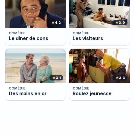
★
4.2
★
3.9
COMÉDIE
COMÉDIE
Le dîner de cons
Les visiteurs
★
3.1
★
3.3
COMÉDIE
COMÉDIE
Des mains en or
Roulez jeunesse