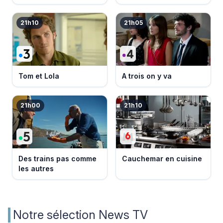
événement
21h10
21h05
Tom et Lola
A trois on y va
21h00
21h10
Des trains pas comme
Cauchemar en cuisine
les autres
Notre sélection News TV