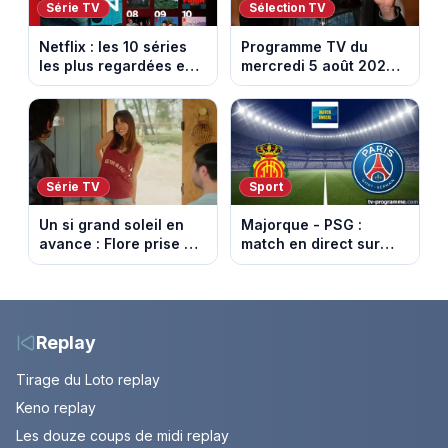
Série TV
Sélection TV
Netflix : les 10 séries
Programme TV du
les plus regardées en
mercredi 5 août 2026 :
France en ce moment
notre sélection pour
votre soirée télé
Série TV
Sport
Un si grand soleil en
Majorque - PSG :
avance : Flore prise au
match en direct sur
piège. Episode du 6
beIN Sports 1 à 21h00
août 2026 (spoiler).
(amical du 5 août
2026)
Replay
Tirage du Loto replay
Keno replay
Les douze coups de midi replay