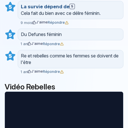
La survie dépend de
5
5
Cela fait du bien avec ce délire féminin.
J'aime
Répondre
9 mois
Du Defunes féminin
5
J'aime
Répondre
1 an
Re et rebelles comme les femmes se doivent de
5
l'être
J'aime
Répondre
1 an
Vidéo Rebelles