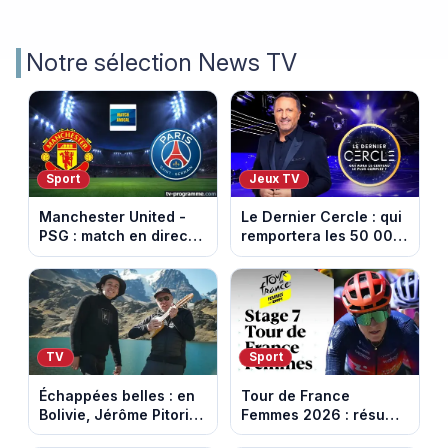
Notre sélection News TV
Sport
Jeux TV
Manchester United -
Le Dernier Cercle : qui
PSG : match en direct
remportera les 50 000
sur beIN Sports 1 à
euros face aux
17h00
personnalités ?
TV
Sport
Échappées belles : en
Tour de France
Bolivie, Jérôme Pitorin
Femmes 2026 : résumé
découvre un pays où
vidéo de la 7e étape