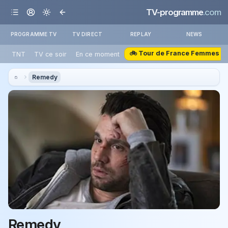
TV-programme
.com
PROGRAMME TV
TV DIRECT
REPLAY
NEWS
🚲 Tour de France Femmes
TNT
TV ce soir
En ce moment
Remedy
Remedy