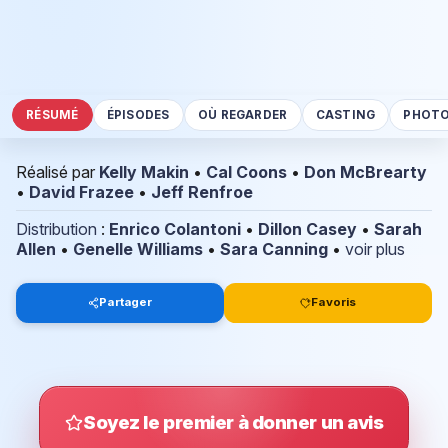
RÉSUMÉ
ÉPISODES
OÙ REGARDER
CASTING
PHOT
Réalisé par
Kelly Makin
•
Cal Coons
•
Don McBrearty
•
David Frazee
•
Jeff Renfroe
Distribution
:
Enrico Colantoni
•
Dillon Casey
•
Sarah
Allen
•
Genelle Williams
•
Sara Canning
•
voir plus
Partager
Favoris
Soyez le premier à donner un avis