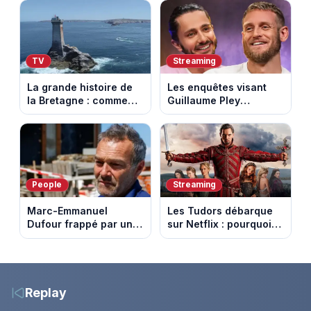
chaque sommet se
avec l'ascension du
mérite
Mont Ventoux
TV
Streaming
La grande histoire de
Les enquêtes visant
la Bretagne : comment
Guillaume Pley
les Bretons ont
poussent Ragnar Le
défendu leur culture
Breton à quitter la
au fil des décennies
tournée Legend
People
Streaming
Marc-Emmanuel
Les Tudors débarque
Dufour frappé par un
sur Netflix : pourquoi la
terrible incendie : son
série n’a rien perdu de
chalet part en fumée
son pouvoir
Replay