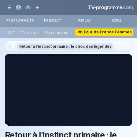
TV-programme
.com
PROGRAMME TV
TV DIRECT
REPLAY
NEWS
🚲 Tour de France Femmes
TNT
TV ce soir
En ce moment
Retour à l'instinct primaire : le choc des légendes
Retour à l'instinct primaire : le