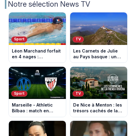
Notre sélection News TV
Sport
TV
Léon Marchand forfait
Les Carnets de Julie
en 4 nages :
au Pays basque : un
découvrez son
banquet au sommet de
programme de nage
la Rhune
aux Championnats
d'Europe
Sport
TV
Marseille - Athletic
De Nice à Menton : les
Bilbao : match en
trésors cachés de la
direct sur Ligue 1+ à
French Riviera dévoilés
17h30 (amical du 9
dans les 100 lieux qu'il
août 2026)
faut voir