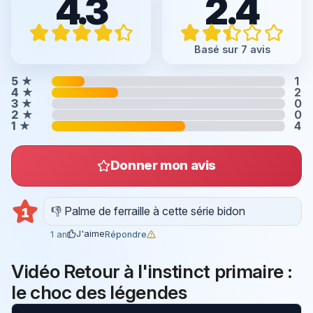
4.3
2.4
Basé sur 7 avis
5
★
1
4
★
2
3
★
0
2
★
0
1
★
4
Donner mon avis
👎 Palme de ferraille à cette série bidon
1
J'aime
Répondre
1 an
Vidéo Retour à l'instinct primaire :
le choc des légendes