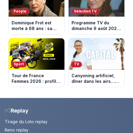
People
Sélection TV
Dominique Frot est
Programme TV du
morte à 68 ans : sa
dimanche 9 août 2026
sœur Catherine Frot
: notre sélection pour
annonce la triste
votre soirée télé
nouvelle
Sport
TV
Tour de France
Canyoning artificiel,
Femmes 2026 : profil
dîner dans les airs…
et horaires de la
les loisirs les plus fous
dernière étape à Nice
passés au crible dans
Capital
Replay
Tirage du Loto replay
Keno replay