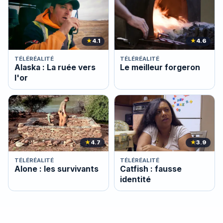
★
4.1
★
4.6
TÉLÉRÉALITÉ
TÉLÉRÉALITÉ
Alaska : La ruée vers
Le meilleur forgeron
l'or
★
4.7
★
3.9
TÉLÉRÉALITÉ
TÉLÉRÉALITÉ
Alone : les survivants
Catfish : fausse
identité