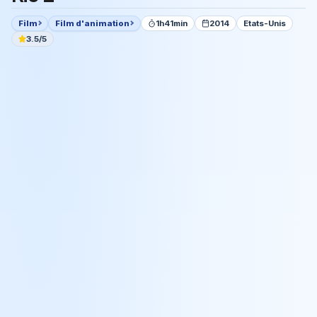
Film
Film d'animation
1h41min
2014
Etats-Unis
3.5/5