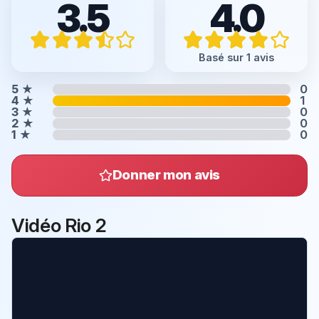
3.5
4.0
Basé sur 1 avis
5
★
0
4
★
1
3
★
0
2
★
0
1
★
0
Donner mon avis
Vidéo Rio 2