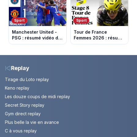
Capital
le Refuge
Sport
Sport
Manchester United -
Tour de France
PSG : résumé vidéo du
Femmes 2026 : résumé
match amical du 8 août
vidéo de la 9e étape
2026
entre Sisteron et Nice
Replay
Tirage du Loto replay
Keno replay
Les douze coups de midi replay
Secret Story replay
Gym direct replay
Plus belle la vie en avance
C à vous replay