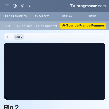
TV-programme
.com
PROGRAMME TV
TV DIRECT
REPLAY
NEWS
🚲 Tour de France Femmes
TNT
TV ce soir
En ce moment
Rio 2
Rio 2