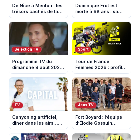
De Nice à Menton : les
Dominique Frot est
trésors cachés de la
morte à 68 ans : sa
French Riviera dévoilés
sœur Catherine Frot
dans les 100 lieux qu'il
annonce la triste
faut voir
nouvelle
Sélection TV
Sport
Programme TV du
Tour de France
dimanche 9 août 2026
Femmes 2026 : profil
: notre sélection pour
et horaires de la
votre soirée télé
dernière étape à Nice
TV
Jeux TV
Canyoning artificiel,
Fort Boyard : l’équipe
dîner dans les airs…
d’Élodie Gossuin
les loisirs les plus fous
termine avec une belle
passés au crible dans
somme pour l'Unicef et