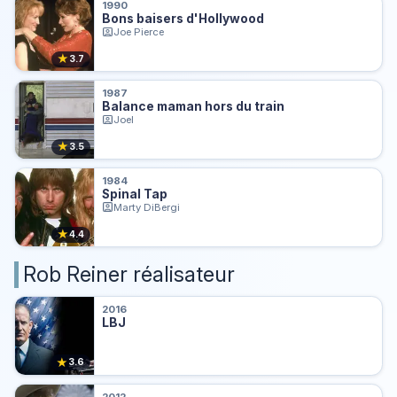
1990
Bons baisers d'Hollywood
Joe Pierce
★
3.7
1987
Balance maman hors du train
Joel
★
3.5
1984
Spinal Tap
Marty DiBergi
★
4.4
Rob Reiner réalisateur
2016
LBJ
★
3.6
2012