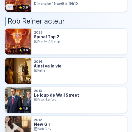
Dimanche 16 août à 19h10
★
3.6
Rob Reiner acteur
2025
Spinal Tap 2
Marty DiBergi
★
3.6
2014
Ainsi va la vie
Artie
2013
Le loup de Wall Street
Max Belfort
★
4.6
2012
New Girl
Bob Day