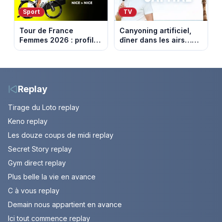
Sport
TV
Tour de France
Canyoning artificiel,
Femmes 2026 : profil
dîner dans les airs…
et horaires de la
les loisirs les plus fous
dernière étape à Nice
passés au crible dans
Capital
Replay
Tirage du Loto replay
Keno replay
Les douze coups de midi replay
Secret Story replay
Gym direct replay
Plus belle la vie en avance
C à vous replay
Demain nous appartient en avance
Ici tout commence replay