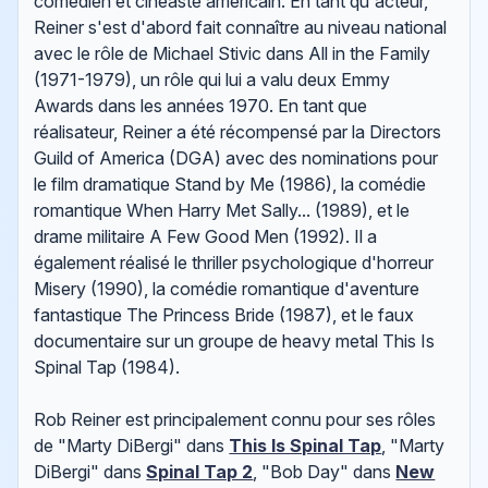
comédien et cinéaste américain. En tant qu'acteur,
Reiner s'est d'abord fait connaître au niveau national
avec le rôle de Michael Stivic dans All in the Family
(1971-1979), un rôle qui lui a valu deux Emmy
Awards dans les années 1970. En tant que
réalisateur, Reiner a été récompensé par la Directors
Guild of America (DGA) avec des nominations pour
le film dramatique Stand by Me (1986), la comédie
romantique When Harry Met Sally... (1989), et le
drame militaire A Few Good Men (1992). Il a
également réalisé le thriller psychologique d'horreur
Misery (1990), la comédie romantique d'aventure
fantastique The Princess Bride (1987), et le faux
documentaire sur un groupe de heavy metal This Is
Spinal Tap (1984).
Rob Reiner est principalement connu pour ses rôles
de "Marty DiBergi" dans
This Is Spinal Tap
, "Marty
DiBergi" dans
Spinal Tap 2
, "Bob Day" dans
New