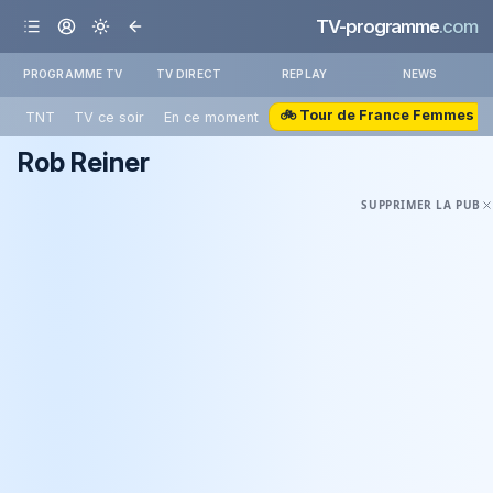
TV-programme
.com
PROGRAMME TV
TV DIRECT
REPLAY
NEWS
🚲 Tour de France Femmes
TNT
TV ce soir
En ce moment
Rob Reiner
SUPPRIMER LA PUB