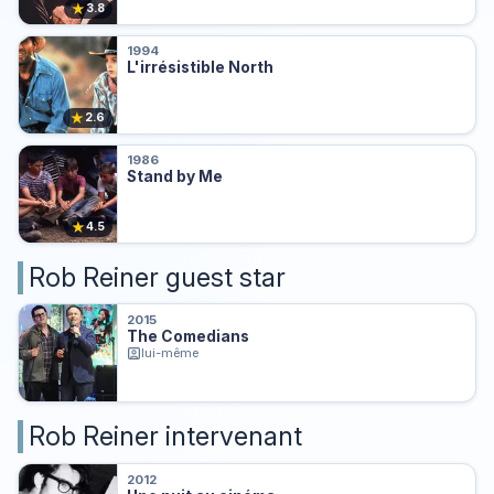
★
3.8
1994
L'irrésistible North
★
2.6
1986
Stand by Me
★
4.5
Rob Reiner guest star
2015
The Comedians
lui-même
Rob Reiner intervenant
2012