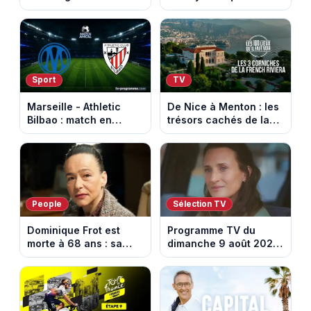
découvrez son
banquet au sommet de
programme de nage
la Rhune
aux Championnats
d'Europe
Sport
TV
Marseille - Athletic
De Nice à Menton : les
Bilbao : match en
trésors cachés de la
direct sur Ligue 1+ à
French Riviera dévoilés
17h30 (amical du 9
dans les 100 lieux qu'il
août 2026)
faut voir
People
Sélection TV
Dominique Frot est
Programme TV du
morte à 68 ans : sa
dimanche 9 août 2026
sœur Catherine Frot
: notre sélection pour
annonce la triste
votre soirée télé
nouvelle