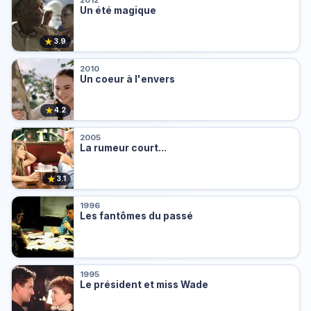
Un été magique
★
3.9
2010
Un coeur à l'envers
★
4.2
2005
La rumeur court...
★
3.1
1996
Les fantômes du passé
1995
Le président et miss Wade