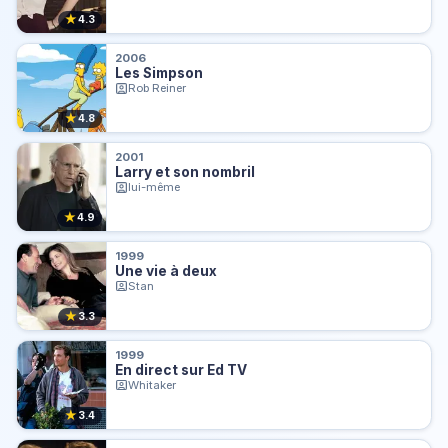
★
4.3
2006
Les Simpson
Rob Reiner
★
4.8
2001
Larry et son nombril
lui-même
★
4.9
1999
Une vie à deux
Stan
★
3.3
1999
En direct sur Ed TV
Whitaker
★
3.4