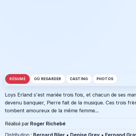
RÉSUMÉ
OÙ REGARDER
CASTING
PHOTOS
Loys Erland s'est mariée trois fois, et chacun de ses mari
devenu banquier, Pierre fait de la musique. Ces trois frèr
tombent amoureux de la même femme...
Réalisé par
Roger Richebé
Distribution
:
Bernard Blier
•
Denise Grey
•
Fernand Gra