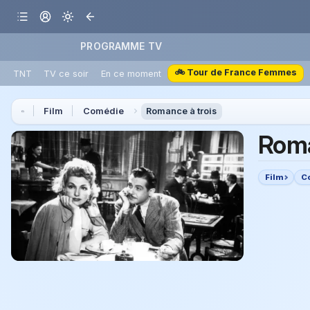
PROGRAMME TV
🚲 Tour de France Femmes
TNT
TV ce soir
En ce moment
Film
Comédie
Romance à trois
Roma
Film
C