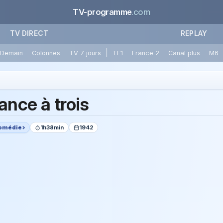
TV-programme
.com
TV DIRECT
REPLAY
|
Demain
Colonnes
TV 7 jours
TF1
France 2
Canal plus
M6
nce à trois
omédie
1h38min
1942