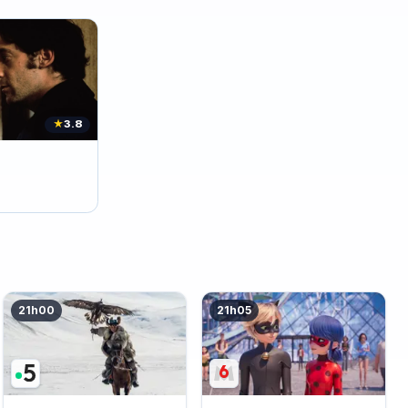
★
3.8
21h00
21h05