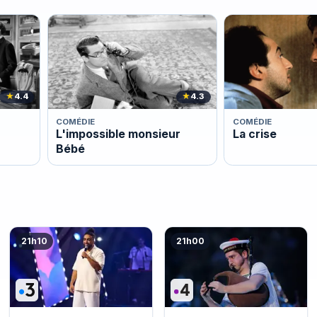
★
4.4
★
4.3
COMÉDIE
COMÉDIE
L'impossible monsieur
La crise
Bébé
21h10
21h00