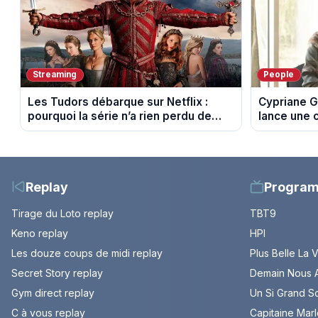
Streaming
People
Les Tudors débarque sur Netflix :
Cypriane G
pourquoi la série n’a rien perdu de
lance une 
son pouvoir
difficultés
Replay
Progra
Tirage du Loto replay
TBT9
Keno replay
HPI
Les douze coups de midi replay
Plus Belle La 
Secret Story replay
Demain Nous A
Gym direct replay
Un Si Grand So
C à vous replay
Capitaine Mar