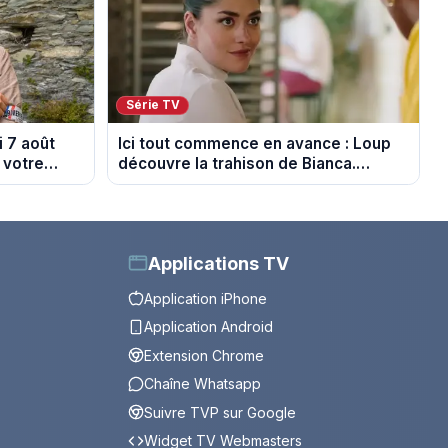
Série TV
 7 août
Ici tout commence en avance : Loup
 votre
découvre la trahison de Bianca.
Episode du 10 août 2026 (spoiler)
Applications TV
Application iPhone
Application Android
Extension Chrome
Chaîne Whatsapp
Suivre TVP sur Google
Widget TV Webmasters