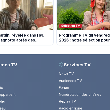
Sélection TV
ardin, révélée dans HPI,
Programme TV du vendredi
cagnotte après des
2026 : notre sélection pour
 financières
soirée télé
mmes TV
Services TV
News TV
Audiences TV
Vie
Forum
ppartient
Numérotation des chaînes
leil
Replay TV
leau
Radio en ligne