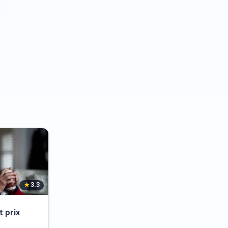
★
3.3
 prix