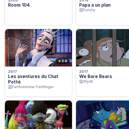
2020
2019
Room 104
Papa a un plan
Funchy
★
3.6
2017
2017
Les aventures du Chat
We Bare Bears
Potté
Wyatt
Fartholomew Fishflinger