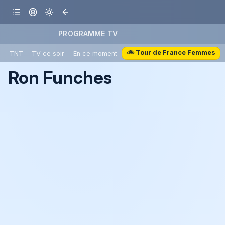
PROGRAMME TV
🚲 Tour de France Femmes
TNT
TV ce soir
En ce moment
Ron Funches