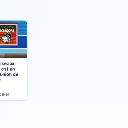
Ciseaux
 est un
éunion de
e
01h19