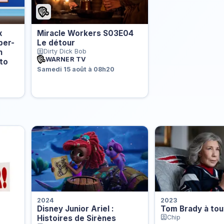
x
Miracle Workers S03E04
per-
Le détour
n
Dirty Dick Bob
WARNER TV
to
Samedi 15 août à 08h20
2024
2023
Disney Junior Ariel :
Tom Brady à tout
Histoires de Sirènes
Chip