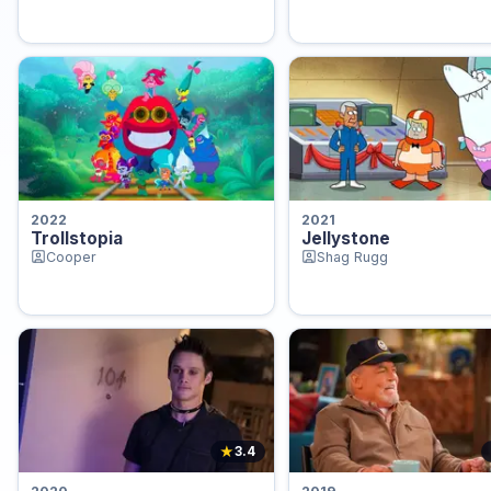
2022
2021
Trollstopia
Jellystone
Cooper
Shag Rugg
★
3.4