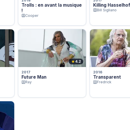
2018
2017
Trolls : en avant la musique
Killing Hasselhof
!
Bill Sigliano
Cooper
★
4.2
2017
2016
Future Man
Transparent
Ray
Fredrick