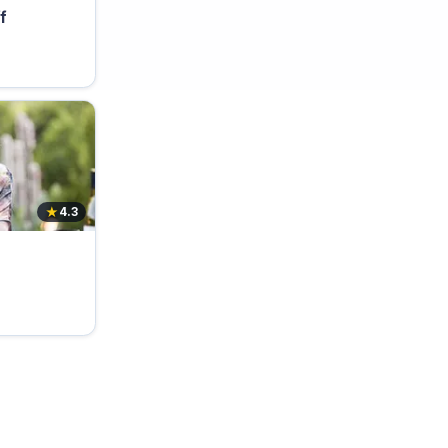
f
★
4.3