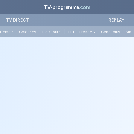
TV-programme
.com
TV DIRECT
REPLAY
|
Demain
Colonnes
TV 7 jours
TF1
France 2
Canal plus
M6