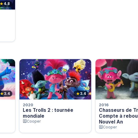
★
4.8
★
★
3.4
3.4
2020
2016
Les Trolls 2 : tournée
Chasseurs de Tro
mondiale
Compte à rebou
Cooper
Nouvel An
Cooper