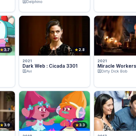
Delphino
★
★
3.7
2.8
2021
2021
Dark Web : Cicada 3301
Miracle Worker
Avi
Dirty Dick Bob
★
★
3.9
3.3