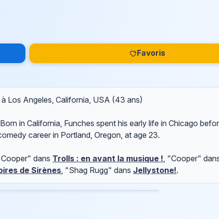
Favoris
) à Los Angeles, California, USA (43 ans)
rn in California, Funches spent his early life in Chicago befo
comedy career in Portland, Oregon, at age 23.
 "Cooper" dans
Trolls : en avant la musique !
, "Cooper" dan
toires de Sirènes
, "Shag Rugg" dans
Jellystone!
.