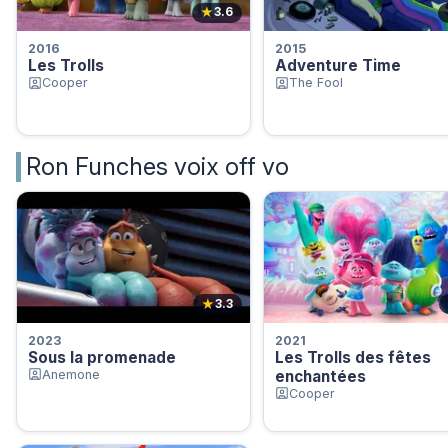
★
3.6
2016
2015
Les Trolls
Adventure Time
Cooper
The Fool
Ron Funches voix off vo
★
3.3
2023
2021
Sous la promenade
Les Trolls des fêtes
Anemone
enchantées
Cooper