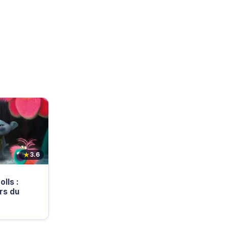
★
3.6
lls :
rs du