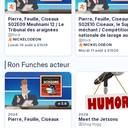
Pierre, Feuille, Ciseaux
Pierre, Feuille, Ciseau
S02E09 Meuhnami 12 / Le
S02E10 Ciseaux, le Su
Tribunal des araignées
méchant / Compétitio
Rock
nationale de lavage au
NICKELODÉON
Rock
NICKELODÉON
Lundi 10 août à 01h19
Mardi 11 août à 01h20
Ron Funches acteur
★
3.6
2024
2024
Pierre, Feuille, Ciseaux
Meet the Jetsons
Shag Rugg