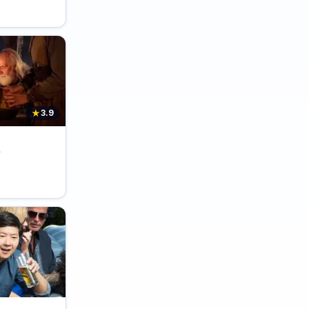
★
3.9
s