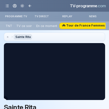
TV-programme
.com
PROGRAMME TV
TV DIRECT
REPLAY
NEWS
🚲 Tour de France Femmes
TNT
TV ce soir
En ce moment
Sainte Rita
Sainte Rita