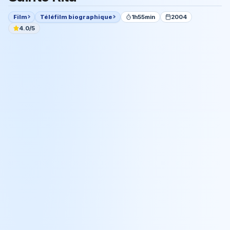
Film
Téléfilm biographique
1h55min
2004
4.0/5