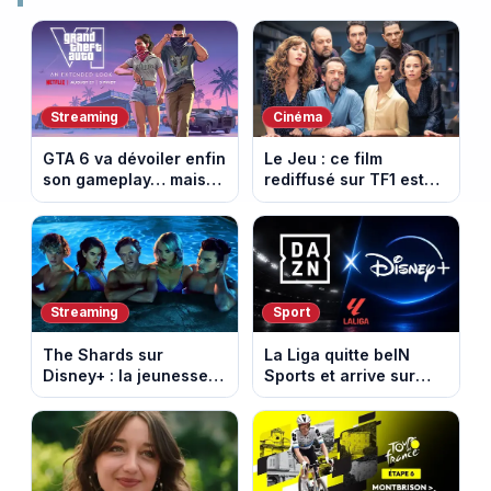
Streaming
Cinéma
GTA 6 va dévoiler enfin
Le Jeu : ce film
son gameplay… mais
rediffusé sur TF1 est
d’abord sur Netflix
adapté d’un succès
italien devenu un
phénomène mondial
Streaming
Sport
The Shards sur
La Liga quitte beIN
Disney+ : la jeunesse
Sports et arrive sur
dorée de Los Angeles
DAZN et Disney+ en
face à un tueur dans
France
les années 80