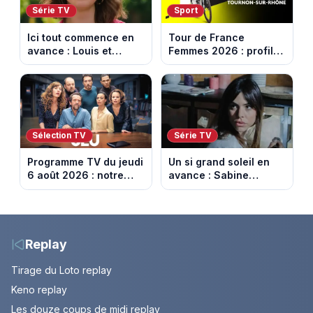
Série TV
Sport
Ici tout commence en
Tour de France
avance : Louis et
Femmes 2026 : profil
Jasmine enfin en
et horaires de la 6e
couple. Episode du 7
étape entre
août 2026 (spoiler)
Montbrison et
Tournon-sur-Rhône
Sélection TV
Série TV
Programme TV du jeudi
Un si grand soleil en
6 août 2026 : notre
avance : Sabine
sélection pour votre
menacée par Céleste.
soirée télé
Episode du 7 août
2026 (spoiler).
Replay
Tirage du Loto replay
Keno replay
Les douze coups de midi replay