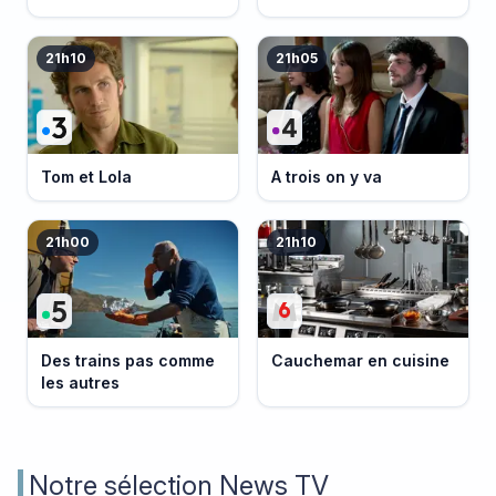
événement
21h10
21h05
Tom et Lola
A trois on y va
21h00
21h10
Des trains pas comme
Cauchemar en cuisine
les autres
Notre sélection News TV