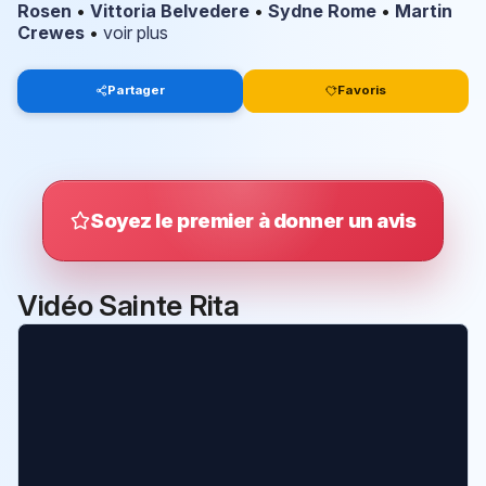
Rosen
•
Vittoria Belvedere
•
Sydne Rome
•
Martin
Crewes
•
voir plus
Partager
Favoris
Soyez le premier à donner un avis
Vidéo Sainte Rita