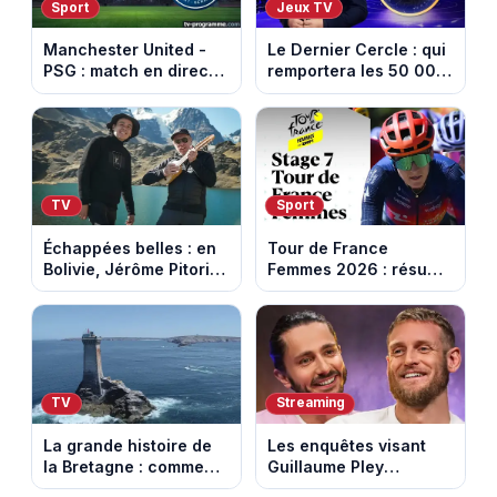
Sport
Jeux TV
Manchester United -
Le Dernier Cercle : qui
PSG : match en direct
remportera les 50 000
sur beIN Sports 1 à
euros face aux
17h00
personnalités ?
TV
Sport
Échappées belles : en
Tour de France
Bolivie, Jérôme Pitorin
Femmes 2026 : résumé
découvre un pays où
vidéo de la 7e étape
chaque sommet se
avec l'ascension du
mérite
Mont Ventoux
TV
Streaming
La grande histoire de
Les enquêtes visant
la Bretagne : comment
Guillaume Pley
les Bretons ont
poussent Ragnar Le