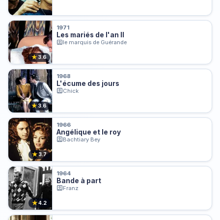
1971
Les mariés de l'an II
le marquis de Guérande
★
3.6
1968
L'écume des jours
Chick
★
3.6
1966
Angélique et le roy
Bachtiary Bey
★
3.7
1964
Bande à part
Franz
★
4.2