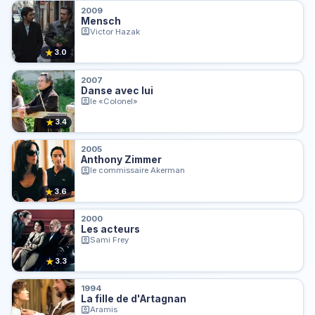
2009
Mensch
Victor Hazak
★
3.0
2007
Danse avec lui
le «Colonel»
★
3.4
2005
Anthony Zimmer
le commissaire Akerman
★
3.6
2000
Les acteurs
Sami Frey
★
3.3
1994
La fille de d'Artagnan
Aramis