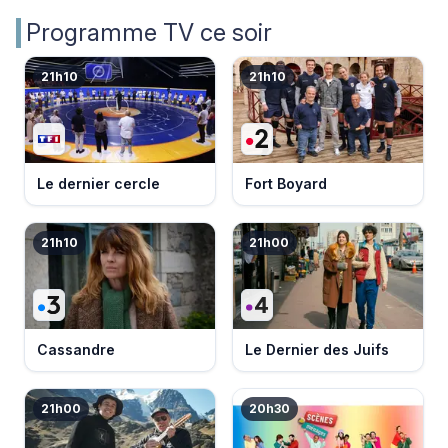
Programme TV ce soir
21h10
21h10
Le dernier cercle
Fort Boyard
21h10
21h00
Cassandre
Le Dernier des Juifs
21h00
20h30