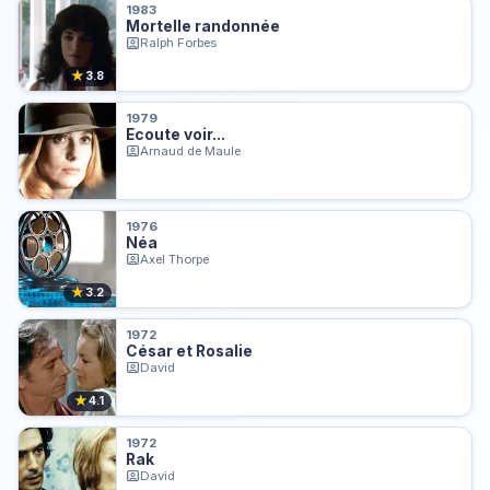
1983
Mortelle randonnée
Ralph Forbes
★
3.8
1979
Ecoute voir...
Arnaud de Maule
1976
Néa
Axel Thorpe
★
3.2
1972
César et Rosalie
David
★
4.1
1972
Rak
David