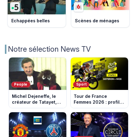
Echappées belles
Scènes de ménages
Notre sélection News TV
People
Sport
Michel Dejeneffe, le
Tour de France
créateur de Tatayet,
Femmes 2026 : profil
est mort à 77 ans
et horaires de la 8e
étape entre Sisteron et
Nice