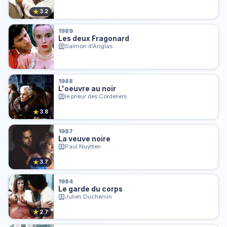
★
3.2
1989
Les deux Fragonard
Salmon d'Anglas
1988
L'oeuvre au noir
le prieur des Cordeliers
★
3.8
1987
La veuve noire
Paul Nuytten
★
3.7
1984
Le garde du corps
Julien Duchemin
★
2.7