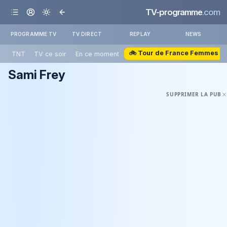
TV-programme
.com
PROGRAMME TV
TV DIRECT
REPLAY
NEWS
🚲 Tour de France Femmes
TNT
TV ce soir
En ce moment
Sami Frey
SUPPRIMER LA PUB