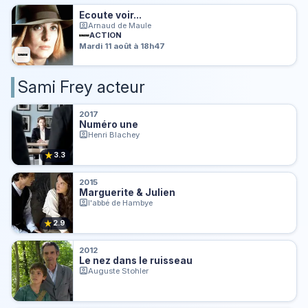
Ecoute voir...
Arnaud de Maule
ACTION
Mardi 11 août à 18h47
Sami Frey acteur
2017
Numéro une
Henri Blachey
★
3.3
2015
Marguerite & Julien
l'abbé de Hambye
★
2.9
2012
Le nez dans le ruisseau
Auguste Stohler