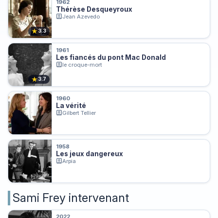
1962
Thérèse Desqueyroux
Jean Azevedo
★
3.3
1961
Les fiancés du pont Mac Donald
le croque-mort
★
3.7
1960
La vérité
Gilbert Tellier
1958
Les jeux dangereux
Arpia
Sami Frey intervenant
2022