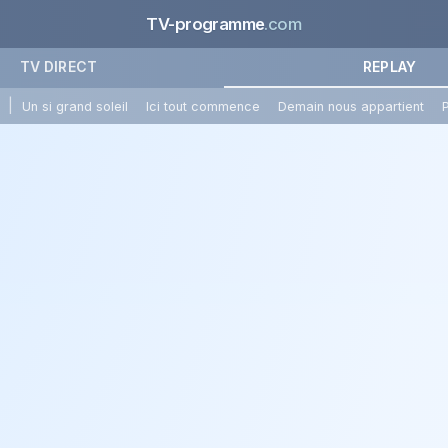
TV-programme
.com
TV DIRECT
REPLAY
|
Un si grand soleil
Ici tout commence
Demain nous appartient
P