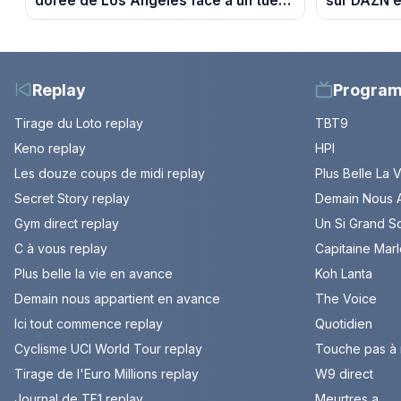
dorée de Los Angeles face à un tueur
sur DAZN e
dans les années 80
Replay
Progra
Tirage du Loto replay
TBT9
Keno replay
HPI
Les douze coups de midi replay
Plus Belle La 
Secret Story replay
Demain Nous A
Gym direct replay
Un Si Grand So
C à vous replay
Capitaine Mar
Plus belle la vie en avance
Koh Lanta
Demain nous appartient en avance
The Voice
Ici tout commence replay
Quotidien
Cyclisme UCI World Tour replay
Touche pas à
Tirage de l'Euro Millions replay
W9 direct
Journal de TF1 replay
Meurtres a ...