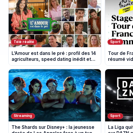
Télé réalité
Sport
L’Amour est dans le pré : profil des 14
Tour de F
agriculteurs, speed dating inédit et
résumé vid
de nouvelles histoires d’amour
Montbrison
Streaming
Sport
The Shards sur Disney+ : la jeunesse
La Liga qui