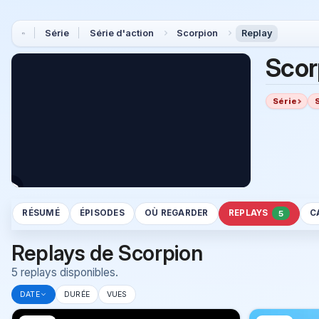
Série
Série d'action
Scorpion
Replay
Scor
Série
RÉSUMÉ
ÉPISODES
OÙ REGARDER
REPLAYS
C
5
Replays de Scorpion
5 replays disponibles.
DATE
DURÉE
VUES