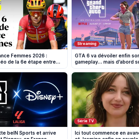
Streaming
rance Femmes 2026 :
GTA 6 va dévoiler enfin so
éo de la 6e étape entre
gameplay… mais d’abord su
 et Tournon-sur-Rhône
Série TV
tte beIN Sports et arrive
Ici tout commence en avanc