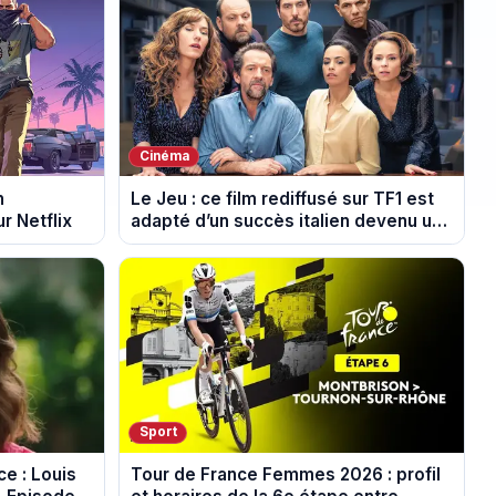
Cinéma
n
Le Jeu : ce film rediffusé sur TF1 est
r Netflix
adapté d’un succès italien devenu un
phénomène mondial
Sport
e : Louis
Tour de France Femmes 2026 : profil