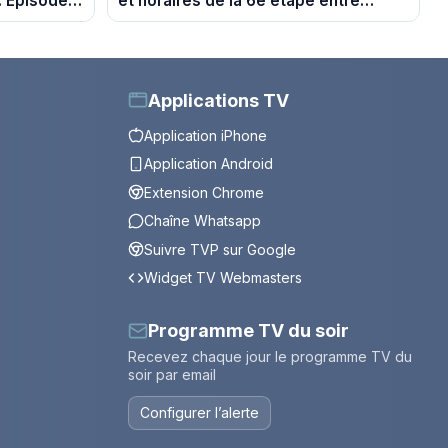
. Episode
et horaires de la 6e étape entre
Montbrison et Tournon-sur-Rhône
Applications TV
Application iPhone
Application Android
Extension Chrome
Chaîne Whatsapp
Suivre TVP sur Google
Widget TV Webmasters
Programme TV du soir
Recevez chaque jour le programme TV du
soir par email
Configurer l’alerte