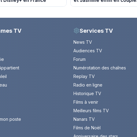
t Disney+ en France
et Jasmine enfin en couple
du 7 août 2026 (spoiler)
mmes TV
Services TV
News TV
Audiences TV
Vie
Forum
ppartient
Numérotation des chaînes
leil
Replay TV
leau
Radio en ligne
Historique TV
Films à venir
Meilleurs films TV
 mon poste
Nanars TV
Films de Noël
Anniversaire des stars