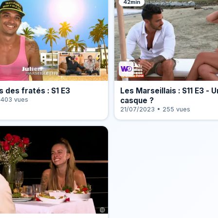
42min
 des fratés : S1 E3
Les Marseillais : S11 E3 - 
 403 vues
casque ?
21/07/2023 • 255 vues