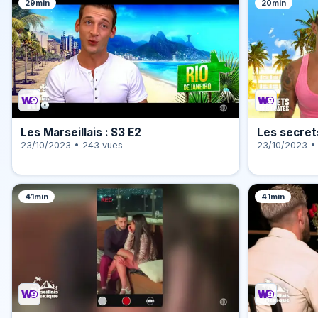
29min
20min
Les Marseillais : S3 E2
Les secrets
23/10/2023 • 243 vues
23/10/2023 •
41min
41min