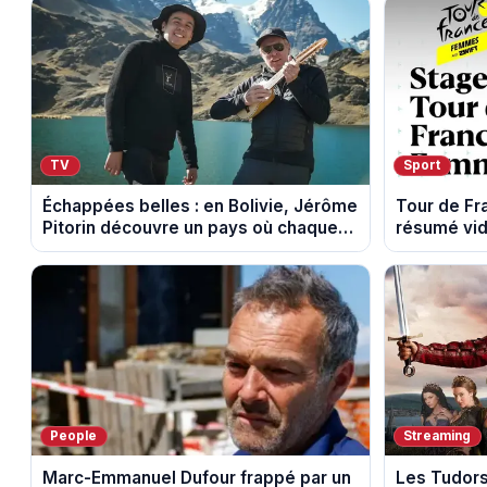
TV
Sport
Échappées belles : en Bolivie, Jérôme
Tour de F
Pitorin découvre un pays où chaque
résumé vid
sommet se mérite
l'ascensio
People
Streaming
Marc-Emmanuel Dufour frappé par un
Les Tudors