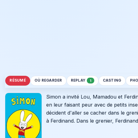
RÉSUMÉ
OÙ REGARDER
REPLAY
CASTING
PH
1
Simon a invité Lou, Mamadou et Ferdina
en leur faisant peur avec de petits in
décident d'aller se cacher dans le greni
à Ferdinand. Dans le grenier, Ferdinand