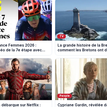
TV
rance Femmes 2026 :
La grande histoire de la Br
éo de la 7e étape avec
comment les Bretons ont 
n du Mont Ventoux
leur culture au fil des déce
People
 débarque sur Netflix :
Cypriane Gardin, révélée d