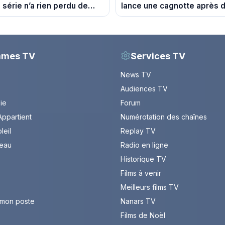
 série n’a rien perdu de
lance une cagnotte après 
r
difficultés financières
mmes TV
Services TV
News TV
Audiences TV
Vie
Forum
ppartient
Numérotation des chaînes
leil
Replay TV
leau
Radio en ligne
Historique TV
Films à venir
Meilleurs films TV
 mon poste
Nanars TV
Films de Noël