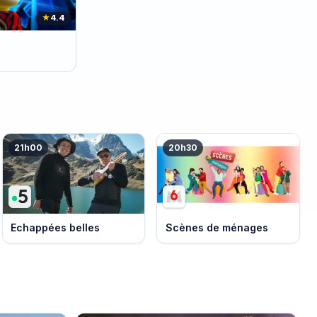
★
4.4
21h00
20h30
Echappées belles
Scènes de ménages