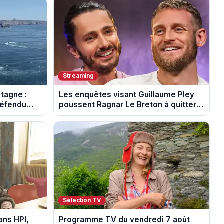
Streaming
etagne :
Les enquêtes visant Guillaume Pley
défendu
poussent Ragnar Le Breton à quitter
nnies
la tournée Legend
Sélection TV
ans HPI,
Programme TV du vendredi 7 août