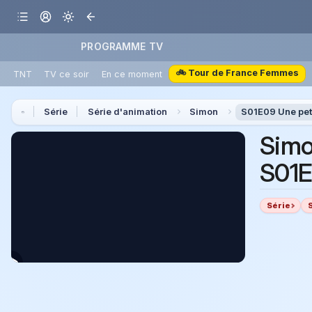
PROGRAMME TV
🚲 Tour de France Femmes
TNT
TV ce soir
En ce moment
Série
Série d'animation
Simon
S01E09 Une peti
Sim
S01E
Série