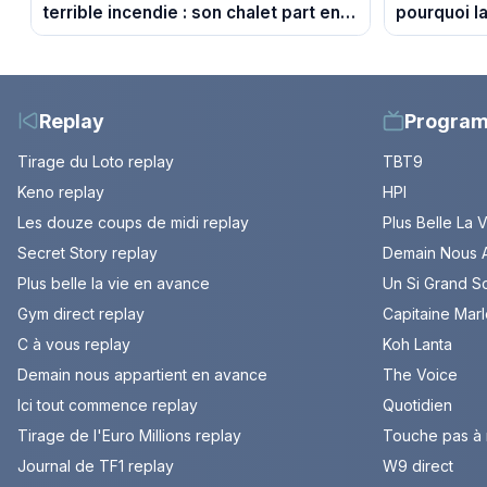
terrible incendie : son chalet part en
pourquoi la
fumée
son pouvoi
Replay
Progra
Tirage du Loto replay
TBT9
Keno replay
HPI
Les douze coups de midi replay
Plus Belle La 
Secret Story replay
Demain Nous A
Plus belle la vie en avance
Un Si Grand So
Gym direct replay
Capitaine Mar
C à vous replay
Koh Lanta
Demain nous appartient en avance
The Voice
Ici tout commence replay
Quotidien
Tirage de l'Euro Millions replay
Touche pas à
Journal de TF1 replay
W9 direct