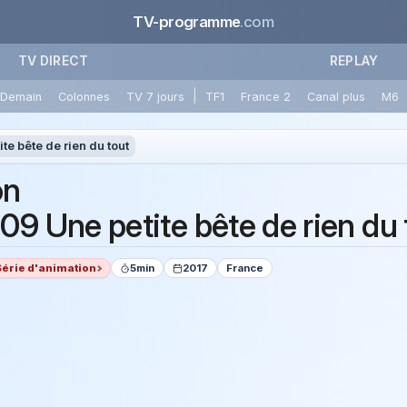
TV-programme
.com
TV DIRECT
REPLAY
|
Demain
Colonnes
TV 7 jours
TF1
France 2
Canal plus
M6
te bête de rien du tout
on
09 Une petite bête de rien du 
Série d'animation
5min
2017
France