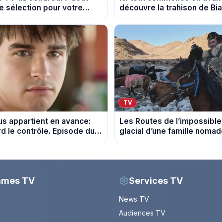
e sélection pour votre
découvre la trahison de Bi
Episode du 10 août 2026 (s
TV
s appartient en avance:
Les Routes de l’impossible 
d le contrôle. Episode du
glacial d’une famille noma
26.
Mongolie
mmes TV
Services TV
News TV
Audiences TV