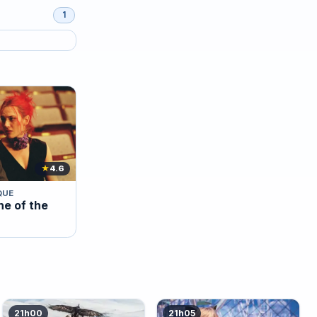
1
★
4.6
QUE
ne of the
21h00
21h05