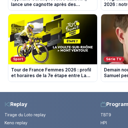
lance une cagnotte après des
2026 : notr
difficultés financières
soirée télé
Sport
Série TV
Tour de France Femmes 2026 : profil
Demain nou
et horaires de la 7e étape entre La
Samuel per
Voulte-sur-Rhône et le Mont Ventoux
10 août 20
Replay
Progra
Tirage du Loto replay
TBT9
Keno replay
HPI