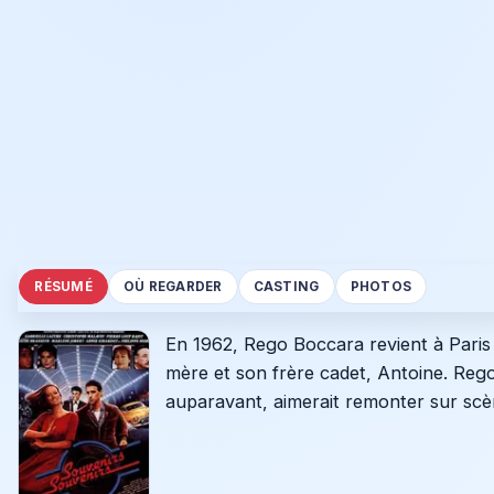
RÉSUMÉ
OÙ REGARDER
CASTING
PHOTOS
En 1962, Rego Boccara revient à Paris a
mère et son frère cadet, Antoine. Reg
auparavant, aimerait remonter sur scène