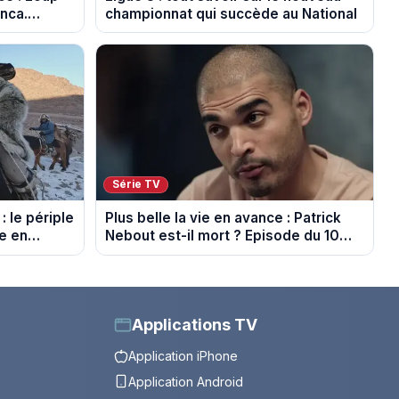
anca.
championnat qui succède au National
poiler)
Série TV
: le périple
Plus belle la vie en avance : Patrick
de en
Nebout est-il mort ? Episode du 10
août 2026 (spoiler)
Applications TV
Application iPhone
Application Android