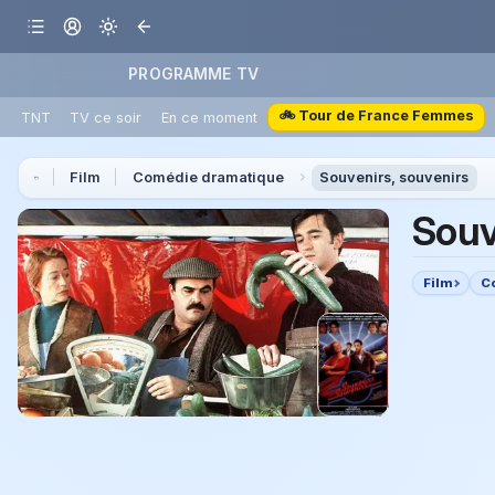
PROGRAMME TV
🚲 Tour de France Femmes
TNT
TV ce soir
En ce moment
Film
Comédie dramatique
Souvenirs, souvenirs
Souv
Film
C