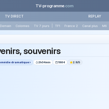
TV-programme
.com
TV DIRECT
REPLAY
|
Demain
Colonnes
TV 7 jours
TF1
France 2
Canal plus
M6
enirs, souvenirs
omédie dramatique
2h04min
1984
2.9/5