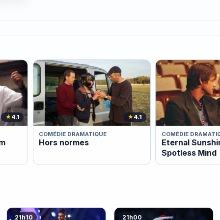
★
4.1
★
4.1
COMÉDIE DRAMATIQUE
COMÉDIE DRAMATI
am
Hors normes
Eternal Sunshi
Spotless Mind
21h10
21h00