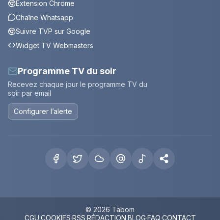
Extension Chrome
Chaîne Whatsapp
Suivre TVP sur Google
Widget TV Webmasters
Programme TV du soir
Recevez chaque jour le programme TV du
soir par email
Configurer l’alerte
© 2026 Tabom
CGU
·
COOKIES
·
RSS
·
RÉDACTION
·
BLOG
·
FAQ
·
CONTACT