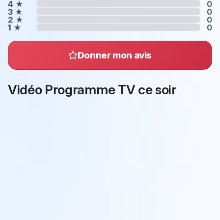
4
★
0
3
★
0
2
★
0
1
★
0
Donner mon avis
Vidéo Programme TV ce soir