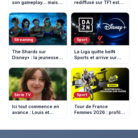
son gameplay… mais
rediffusé sur TF1 est
d’abord sur Netflix
adapté d’un succès
italien devenu un
phénomène mondial
Streaming
Sport
The Shards sur
La Liga quitte beIN
Disney+ : la jeunesse
Sports et arrive sur
dorée de Los Angeles
DAZN et Disney+ en
face à un tueur dans
France
les années 80
Série TV
Sport
Ici tout commence en
Tour de France
avance : Louis et
Femmes 2026 : profil
Jasmine enfin en
et horaires de la 6e
couple. Episode du 7
étape entre
août 2026 (spoiler)
Montbrison et
Tournon-sur-Rhône