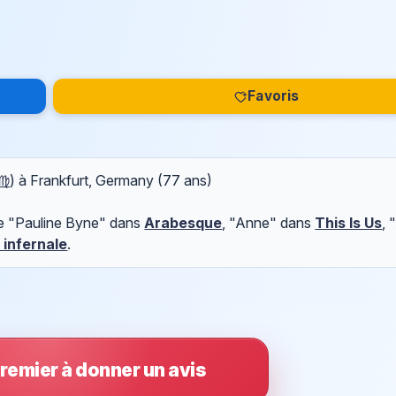
Favoris
 ♍
) à Frankfurt, Germany (77 ans)
de "Pauline Byne" dans
Arabesque
, "Anne" dans
This Is Us
, 
 infernale
.
remier à donner un avis