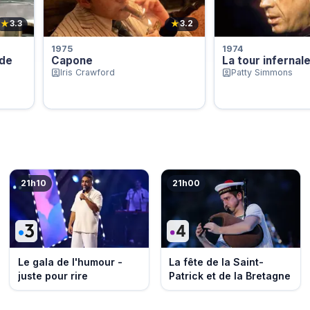
★
★
3.3
3.2
1975
1974
 de
Capone
La tour infernal
Iris Crawford
Patty Simmons
21h10
21h00
Le gala de l'humour -
La fête de la Saint-
juste pour rire
Patrick et de la Bretagne