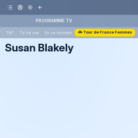
PROGRAMME TV
🚲 Tour de France Femmes
TNT
TV ce soir
En ce moment
Susan Blakely