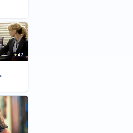
★
4.3
06