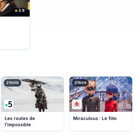
★
3.9
e
21h00
21h05
Les routes de
Miraculous : Le film
l'impossible