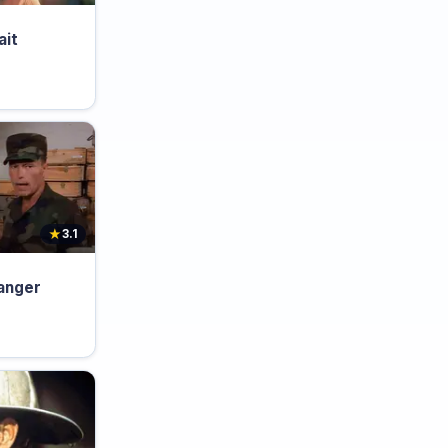
ait
★
3.1
anger