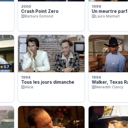
2000
1999
Crash Point Zero
Un meurtre parf
Barbara Esmond
Laura Manhart
★
3.7
1994
1994
Tous les jours dimanche
Walker, Texas R
Alice
Meredith Clancy