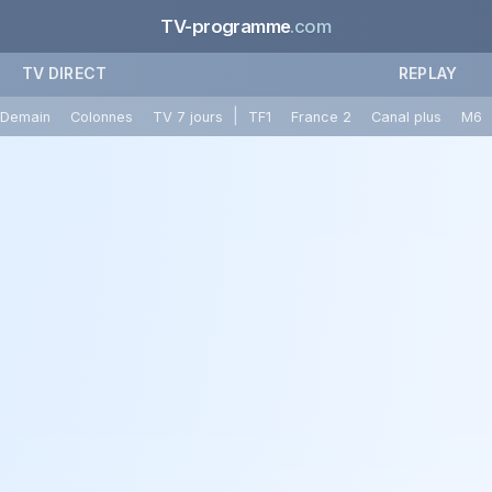
TV-programme
.com
TV DIRECT
REPLAY
|
Demain
Colonnes
TV 7 jours
TF1
France 2
Canal plus
M6