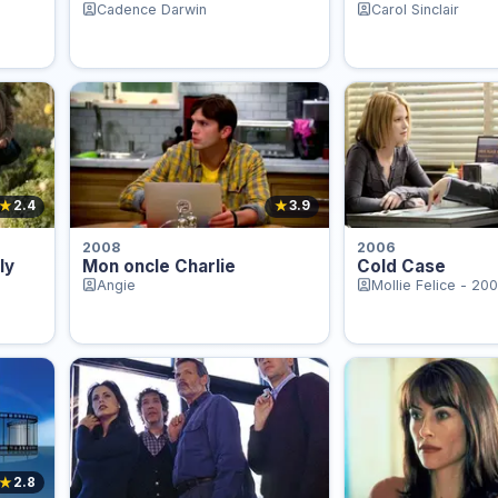
Cadence Darwin
Carol Sinclair
★
★
2.4
3.9
2008
2006
ly
Mon oncle Charlie
Cold Case
Angie
Mollie Felice - 20
★
2.8