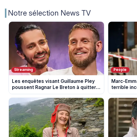
Notre sélection News TV
Streaming
People
Les enquêtes visant Guillaume Pley
Marc-Emman
poussent Ragnar Le Breton à quitter
terrible in
la tournée Legend
fumée