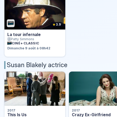
★
3.9
La tour infernale
Patty Simmons
CINÉ+ CLASSIC
Dimanche 9 août à 08h42
Susan Blakely actrice
2017
2017
This Is Us
Crazy Ex-Girlfriend