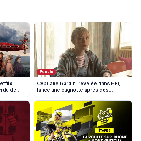
People
tflix :
Cypriane Gardin, révélée dans HPI,
perdu de
lance une cagnotte après des
difficultés financières