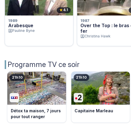
★
4.1
1989
1987
Arabesque
Over the Top : le bras
Pauline Byne
fer
Christina Hawk
Programme TV ce soir
21h10
21h10
Détox ta maison, 7 jours
Capitaine Marleau
pour tout ranger