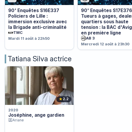
90' Enquêtes S16E337
90' Enquêtes S17E376
Policiers de Lille :
Tueurs à gages, deale
immersion exclusive avec
quartiers sous haute
la Brigade anti-criminalité
tension : la BAC d'Avi
en première ligne
TMC
AB 3
Mardi 11 août à 22h50
Mercredi 12 août à 23h30
Tatiana Silva actrice
★
2.2
2020
Joséphine, ange gardien
Ariane