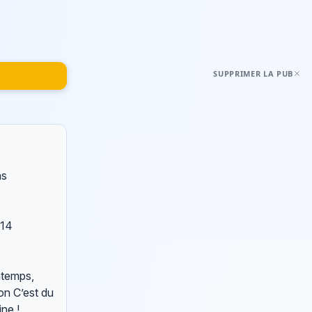
SUPPRIMER LA PUB
ns
014
intemps,
on C’est du
ne !