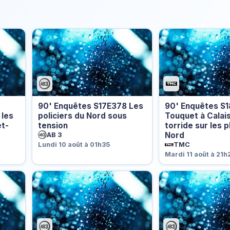
90' Enquêtes S17E378 Les
90' Enquêtes S1
 les
policiers du Nord sous
Touquet à Calais
t-
tension
torride sur les 
Nord
AB 3
TMC
Lundi 10 août à 01h35
Mardi 11 août à 21h