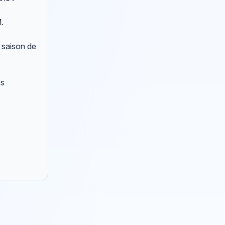
M.
e saison de
es