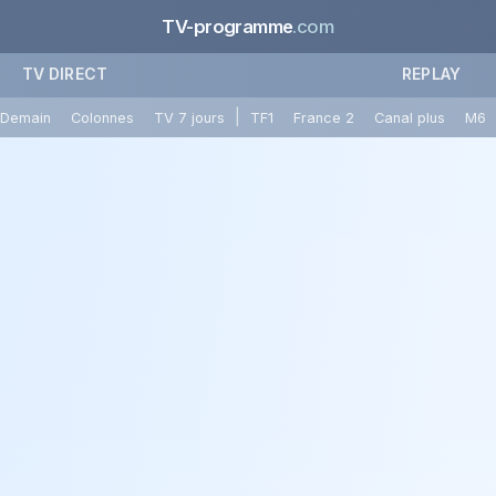
TV-programme
.com
TV DIRECT
REPLAY
|
Demain
Colonnes
TV 7 jours
TF1
France 2
Canal plus
M6