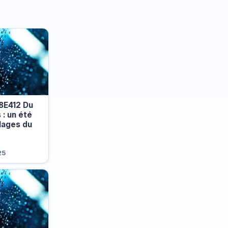
8E412 Du
 : un été
plages du
25