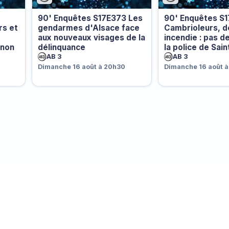
90' Enquêtes S17E373 Les
90' Enquêtes S
rs et
gendarmes d'Alsace face
Cambrioleurs, d
aux nouveaux visages de la
incendie : pas d
gnon
délinquance
la police de Sai
AB 3
AB 3
Dimanche 16 août à 20h30
Dimanche 16 août à