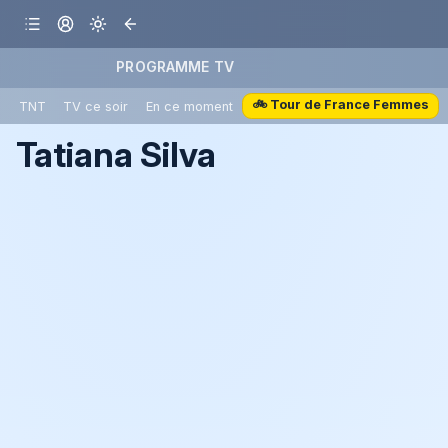
PROGRAMME TV
🚲 Tour de France Femmes
TNT
TV ce soir
En ce moment
Tatiana Silva