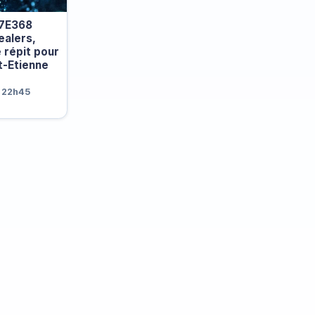
17E368
ealers,
e répit pour
nt-Etienne
 22h45