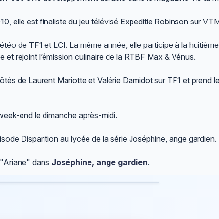
0, elle est finaliste du jeu télévisé Expeditie Robinson sur VT
étéo de TF1 et LCI. La même année, elle participe à la huitièm
e et rejoint l’émission culinaire de la RTBF Max & Vénus.
ôtés de Laurent Mariotte et Valérie Damidot sur TF1 et prend l
 week-end le dimanche après-midi.
isode Disparition au lycée de la série Joséphine, ange gardien.
e "Ariane" dans
Joséphine, ange gardien
.