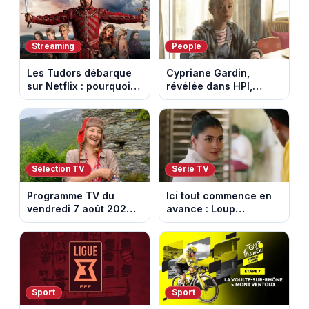
Streaming
People
Les Tudors débarque
Cypriane Gardin,
sur Netflix : pourquoi la
révélée dans HPI,
série n’a rien perdu de
lance une cagnotte
son pouvoir
après des difficultés
financières
Sélection TV
Série TV
Programme TV du
Ici tout commence en
vendredi 7 août 2026 :
avance : Loup
notre sélection pour
découvre la trahison
votre soirée télé
de Bianca. Episode du
10 août 2026 (spoiler)
Sport
Sport