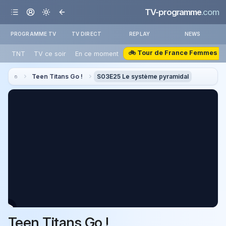
TV-programme
.com
PROGRAMME TV
TV DIRECT
REPLAY
NEWS
🚲 Tour de France Femmes
TNT
TV ce soir
En ce moment
Teen Titans Go !
S03E25 Le système pyramidal
Teen Titans Go !