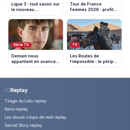
Ligue 3 : tout savoir sur
Tour de France
le nouveau
Femmes 2026 : profil
championnat qui
et horaires de la 7e
succède au National
étape entre La Voulte-
sur-Rhône et le Mont
Ventoux
Série TV
TV
Demain nous
Les Routes de
appartient en avance:
l’impossible : le périple
Samuel perd le
glacial d’une famille
contrôle. Episode du 10
nomade en Mongolie
août 2026.
Replay
Tirage du Loto replay
Keno replay
Les douze coups de midi replay
Secret Story replay