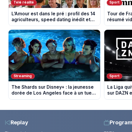
Télé réalité
Sport
L’Amour est dans le pré : profil des 14
Tour de F
agriculteurs, speed dating inédit et
résumé vid
de nouvelles histoires d’amour
Montbrison
Streaming
Sport
The Shards sur Disney+ : la jeunesse
La Liga qui
dorée de Los Angeles face à un tueur
sur DAZN e
dans les années 80
Replay
Progra