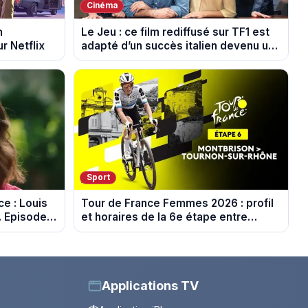
Cinéma
n
Le Jeu : ce film rediffusé sur TF1 est
r Netflix
adapté d’un succès italien devenu un
phénomène mondial
Sport
e : Louis
Tour de France Femmes 2026 : profil
. Episode
et horaires de la 6e étape entre
Montbrison et Tournon-sur-Rhône
Applications TV