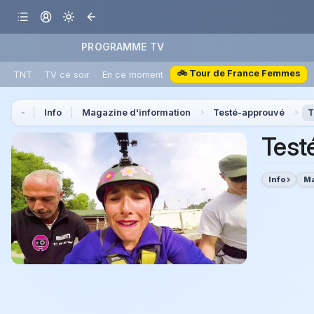
PROGRAMME TV
🚲 Tour de France Femmes
TNT
TV ce soir
En ce moment
Info
Magazine d'information
Testé-approuvé
T
Test
Info
Ma