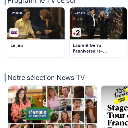
Programme TV ce soir
21h10
21h10
Le jeu
Laurent Gerra,
l'anniversaire-
événement
Notre sélection News TV