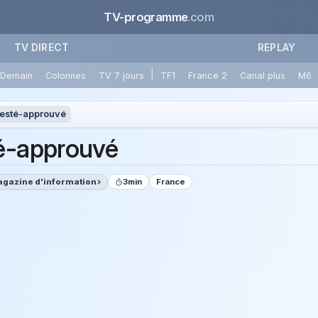
TV-programme
.com
TV DIRECT
REPLAY
|
Demain
Colonnes
TV 7 jours
TF1
France 2
Canal plus
M6
esté-approuvé
é-approuvé
gazine d'information
3min
France