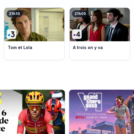
21h10
21h05
Tom et Lola
A trois on y va