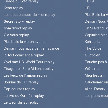
Tirage du Loto replay
TBT9
Keno replay
HPI
Les douze coups de midi replay
Plus Belle La 
Secret Story replay
Demain Nous A
Gym direct replay
Un Si Grand So
C à vous replay
Capitaine Mar
Plus belle la vie en avance
Koh Lanta
Demain nous appartient en avance
The Voice
Ici tout commence replay
Quotidien
Cyclisme UCI World Tour replay
Touche pas à
Tirage de l'Euro Millions replay
W9 direct
Les Feux de l'amour replay
Meurtres a ...
Journal de TF1 replay
Cauchemar en 
Top courses replay
Alien Theory
Le live du Quinté+ replay
Les petits meu
Le tueur du lac replay