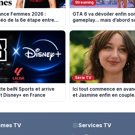
Streaming
rance Femmes 2026 :
GTA 6 va dévoiler enfin so
éo de la 6e étape entre
gameplay… mais d’abord su
 et Tournon-sur-Rhône
Série TV
tte beIN Sports et arrive
Ici tout commence en avanc
t Disney+ en France
et Jasmine enfin en couple
du 7 août 2026 (spoiler)
mmes TV
Services TV