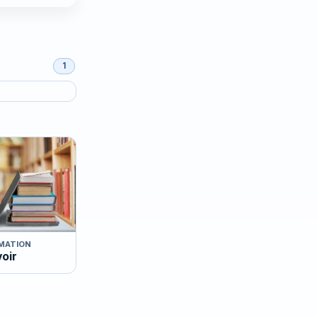
1
MATION
voir