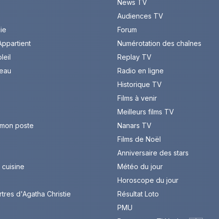
News TV
Audiences TV
Vie
Forum
ppartient
Numérotation des chaînes
leil
Replay TV
leau
Radio en ligne
Historique TV
Films à venir
Meilleurs films TV
 mon poste
Nanars TV
Films de Noël
Anniversaire des stars
cuisine
Météo du jour
Horoscope du jour
rtres d'Agatha Christie
Résultat Loto
PMU