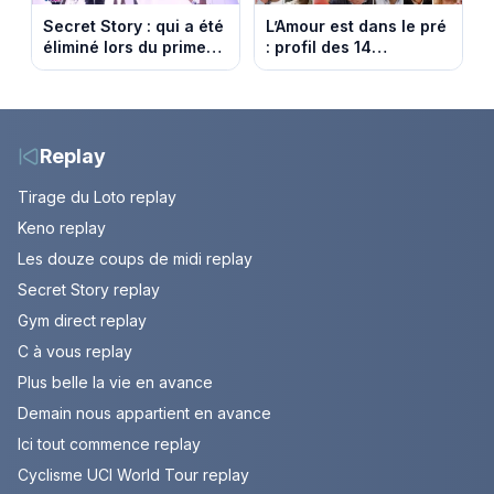
Secret Story : qui a été
L’Amour est dans le pré
éliminé lors du prime
: profil des 14
du 6 août 2026 sur
agriculteurs, speed
TMC ?
dating inédit et de
nouvelles histoires
d’amour
Replay
Tirage du Loto replay
Keno replay
Les douze coups de midi replay
Secret Story replay
Gym direct replay
C à vous replay
Plus belle la vie en avance
Demain nous appartient en avance
Ici tout commence replay
Cyclisme UCI World Tour replay