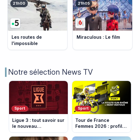
21h00
21h05
Les routes de
Miraculous : Le film
l'impossible
Notre sélection News TV
Sport
Sport
Ligue 3 : tout savoir sur
Tour de France
le nouveau
Femmes 2026 : profil
championnat qui
et horaires de la 7e
succède au National
étape entre La Voulte-