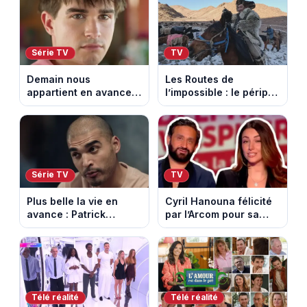
sur-Rhône et le Mont
Ventoux
Série TV
TV
Demain nous
Les Routes de
appartient en avance:
l’impossible : le périple
Samuel perd le
glacial d’une famille
contrôle. Episode du 10
nomade en Mongolie
août 2026.
Série TV
TV
Plus belle la vie en
Cyril Hanouna félicité
avance : Patrick
par l’Arcom pour sa
Nebout est-il mort ?
maîtrise de l’antenne
Episode du 10 août
face aux propos de
2026 (spoiler)
Delphine Wespiser sur
le cancer
Télé réalité
Télé réalité