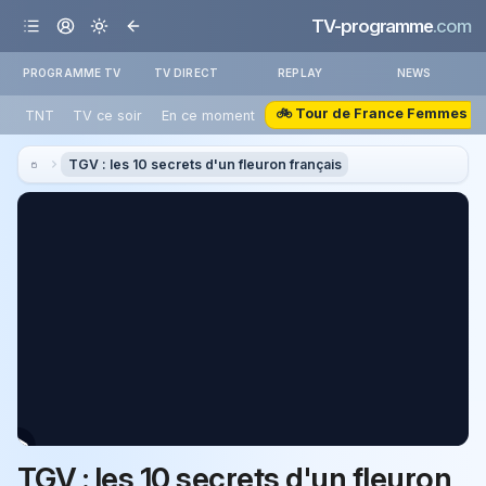
TV-programme
.com
PROGRAMME TV
TV DIRECT
REPLAY
NEWS
🚲 Tour de France Femmes
TNT
TV ce soir
En ce moment
TGV : les 10 secrets d'un fleuron français
TGV : les 10 secrets d'un fleuron