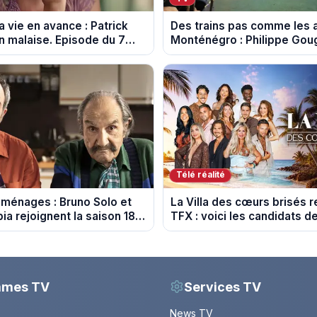
la vie en avance : Patrick
Des trains pas comme les 
un malaise. Episode du 7
Monténégro : Philippe Goug
spoiler)
rails de l’Adriatique
Télé réalité
ménages : Bruno Solo et
La Villa des cœurs brisés r
ia rejoignent la saison 18
TFX : voici les candidats de
11 au Mexique
mmes TV
Services TV
News TV