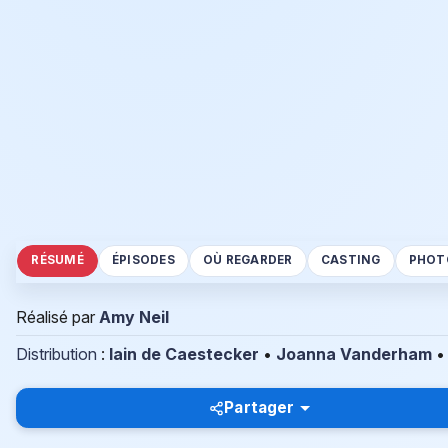
RÉSUMÉ
ÉPISODES
OÙ REGARDER
CASTING
PHOT
Réalisé par
Amy Neil
Distribution
:
Iain de Caestecker
•
Joanna Vanderham
Partager