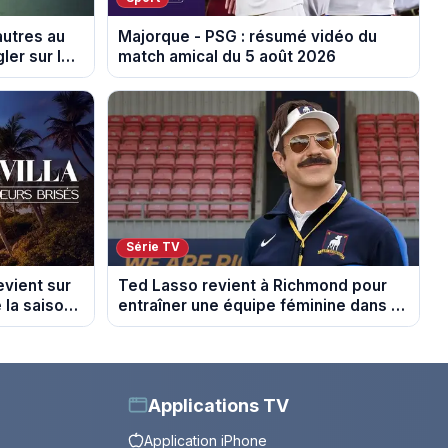
autres au
Majorque - PSG : résumé vidéo du
ler sur les
match amical du 5 août 2026
Série TV
evient sur
Ted Lasso revient à Richmond pour
 la saison
entraîner une équipe féminine dans la
saison 4
Applications TV
Application iPhone