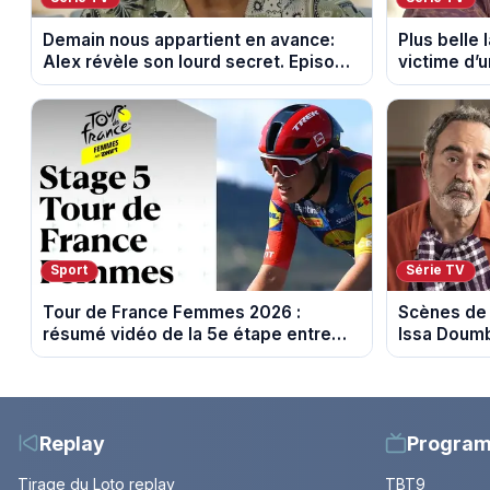
Demain nous appartient en avance:
Plus belle 
Alex révèle son lourd secret. Episode
victime d’
du 7 août 2026.
août 2026 (
Sport
Série TV
Tour de France Femmes 2026 :
Scènes de 
résumé vidéo de la 5e étape entre
Issa Doumb
Mâcon et Belleville-en-Beaujolais
sur M6
Replay
Progra
Tirage du Loto replay
TBT9