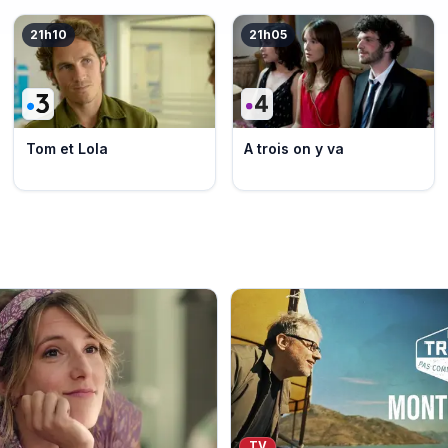
21h10
21h05
Tom et Lola
A trois on y va
TV