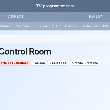
TV-programme
.com
TV DIRECT
REPLAY
|
Demain
Colonnes
TV 7 jours
TF1
France 2
Canal plus
M6
Control Room
Série de suspense
1 saison
3 épisodes
Grande-Bretagne