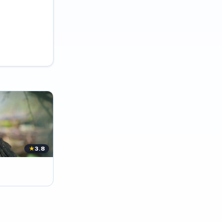
★
3.8