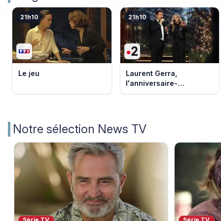
21h10
21h10
Le jeu
Laurent Gerra,
l'anniversaire-
événement
Notre sélection News TV
Série TV
Série TV