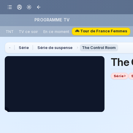
PROGRAMME TV
🚲 Tour de France Femmes
TNT
TV ce soir
En ce moment
Série
Série de suspense
The Control Room
The 
Série