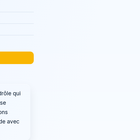
drôle qui
sse
ons
rde avec