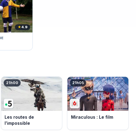
★
4.9
UE
21h00
21h05
Les routes de
Miraculous : Le film
l'impossible