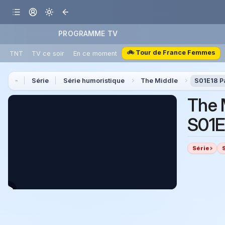
PROGRAMME TV
🚲 Tour de France Femmes
TNT
TV ce soir
En ce moment
Série
Série humoristique
The Middle
S01E18 P
The 
S01E
Série