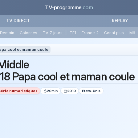
TV-programme
.com
TV DIRECT
REPLAY
|
Demain
Colonnes
TV 7 jours
TF1
France 2
Canal plus
M6
apa cool et maman coule
Middle
18 Papa cool et maman coule
Série humoristique
20min
2010
Etats-Unis