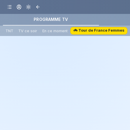
PROGRAMME TV
🚲 Tour de France Femmes
TNT
TV ce soir
En ce moment