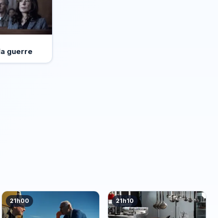
la guerre
21h00
21h10