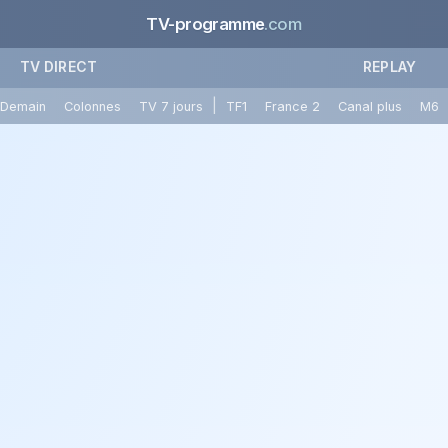
TV-programme
.com
TV DIRECT
REPLAY
|
Demain
Colonnes
TV 7 jours
TF1
France 2
Canal plus
M6