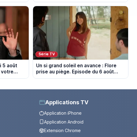
saison 4
Série TV
 5 août
Un si grand soleil en avance : Flore
 votre
prise au piège. Episode du 6 août
2026 (spoiler).
Applications TV
Application iPhone
Application Android
Extension Chrome