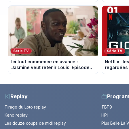
Mâcon et Belleville-en-Beaujolais
sur M6
Série TV
Série TV
Ici tout commence en avance :
Netflix : le
Jasmine veut retenir Louis. Episode
regardées
du 6 août 2026 (spoiler)
Replay
Progra
Tirage du Loto replay
TBT9
Keno replay
HPI
Les douze coups de midi replay
Plus Belle La 