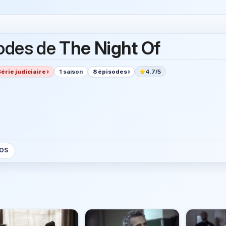
odes de
The Night Of
Série judiciaire
1 saison
8 épisodes
4.7/5
OS