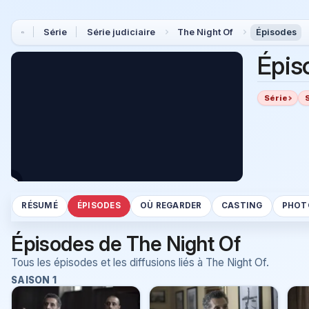
Série
Série judiciaire
The Night Of
Épisodes
Épis
Série
RÉSUMÉ
ÉPISODES
OÙ REGARDER
CASTING
PHOT
Épisodes de The Night Of
Tous les épisodes et les diffusions liés à The Night Of.
SAISON 1