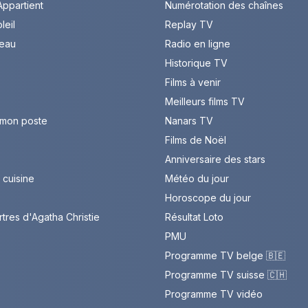
ppartient
Numérotation des chaînes
leil
Replay TV
leau
Radio en ligne
Historique TV
Films à venir
Meilleurs films TV
 mon poste
Nanars TV
Films de Noël
Anniversaire des stars
cuisine
Météo du jour
Horoscope du jour
rtres d'Agatha Christie
Résultat Loto
PMU
Programme TV belge 🇧🇪
Programme TV suisse 🇨🇭
Programme TV vidéo