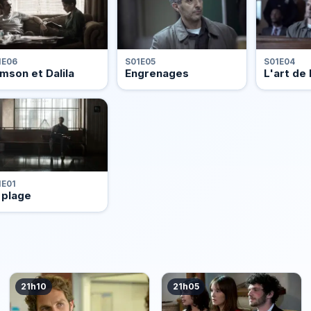
1E06
S01E05
S01E04
mson et Dalila
Engrenages
L'art de 
1E01
 plage
21h10
21h05