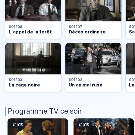
S01E08
S01E07
S0
L'appel de la forêt
Décès ordinaire
Sa
S01E03
S0
S01E02
La cage noire
La
Un animal rusé
Programme TV ce soir
21h10
21h10