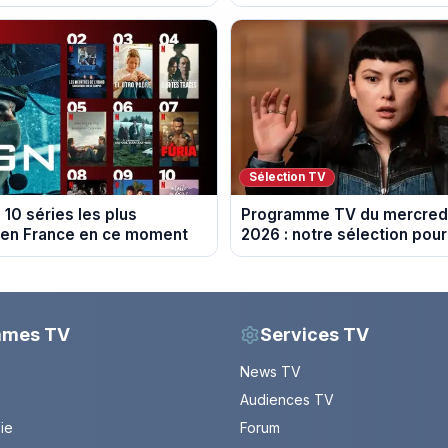
11 au Mexique
Sélection TV
s 10 séries les plus
Programme TV du mercredi
 en France en ce moment
2026 : notre sélection pour
soirée télé
mmes TV
Services TV
News TV
Audiences TV
Vie
Forum