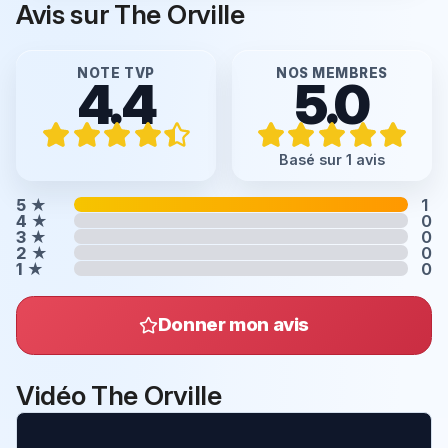
Avis sur The Orville
NOTE TVP
NOS MEMBRES
4.4
5.0
Basé sur 1 avis
5
★
1
4
★
0
3
★
0
2
★
0
1
★
0
Donner mon avis
Vidéo The Orville