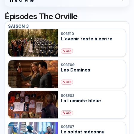
The Orville
Épisodes
The Orville
SAISON 3
S03E10
L'avenir reste à écrire
VOD
S03E09
Les Dominos
VOD
S03E08
La Luminite bleue
VOD
S03E07
Le soldat méconnu