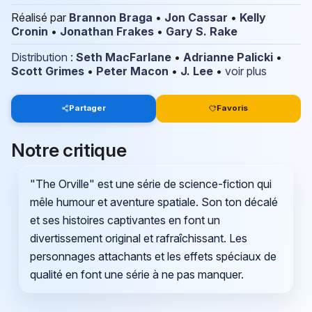
Réalisé par
Brannon Braga
•
Jon Cassar
•
Kelly
Cronin
•
Jonathan Frakes
•
Gary S. Rake
Distribution
:
Seth MacFarlane
•
Adrianne Palicki
•
Scott Grimes
•
Peter Macon
•
J. Lee
•
voir plus
Partager
Favoris
Notre critique
"The Orville" est une série de science-fiction qui
mêle humour et aventure spatiale. Son ton décalé
et ses histoires captivantes en font un
divertissement original et rafraîchissant. Les
personnages attachants et les effets spéciaux de
qualité en font une série à ne pas manquer.