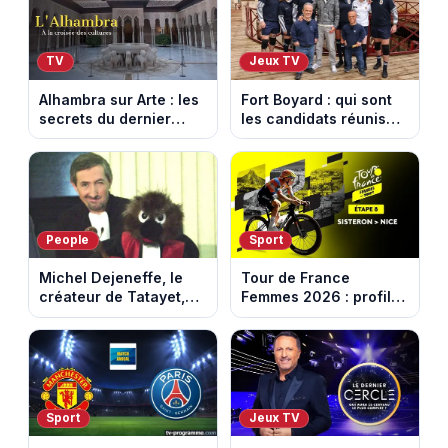
TV
Jeux TV
Alhambra sur Arte : les
Fort Boyard : qui sont
secrets du dernier
les candidats réunis
sultanat musulman
par Cyril Féraud ce
d’Espagne
samedi 8 août 2026 ?
People
Sport
Michel Dejeneffe, le
Tour de France
créateur de Tatayet,
Femmes 2026 : profil
est mort à 77 ans
et horaires de la 8e
étape entre Sisteron et
Nice
Sport
Jeux TV