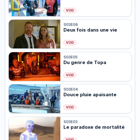
VOD
S03E06
Deux fois dans une vie
VOD
S03E05
Du genre de Topa
VOD
S03E04
Douce pluie apaisante
VOD
S03E03
Le paradoxe de mortalité
VOD