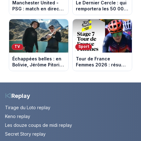
Manchester United -
Le Dernier Cercle : qui
PSG : match en direct
remportera les 50 000
sur beIN Sports 1 à
euros face aux
17h00
personnalités ?
TV
Sport
Échappées belles : en
Tour de France
Bolivie, Jérôme Pitorin
Femmes 2026 : résumé
découvre un pays où
vidéo de la 7e étape
chaque sommet se
avec l'ascension du
mérite
Mont Ventoux
Replay
Tirage du Loto replay
Keno replay
Les douze coups de midi replay
Secret Story replay