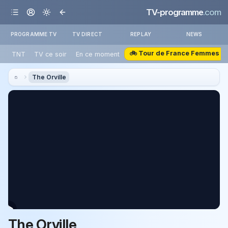
TV-programme
.com
PROGRAMME TV
TV DIRECT
REPLAY
NEWS
🚲 Tour de France Femmes
TNT
TV ce soir
En ce moment
The Orville
The Orville