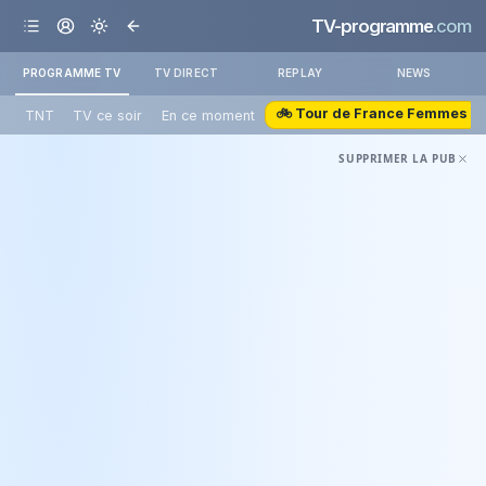
TV-programme
.com
PROGRAMME TV
TV DIRECT
REPLAY
NEWS
🚲 Tour de France Femmes
TNT
TV ce soir
En ce moment
SUPPRIMER LA PUB