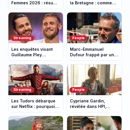
Femmes 2026 : résumé
la Bretagne : comment
vidéo de la 7e étape
les Bretons ont
avec l'ascension du
défendu leur culture
Mont Ventoux
au fil des décennies
Streaming
People
Les enquêtes visant
Marc-Emmanuel
Guillaume Pley
Dufour frappé par un
poussent Ragnar Le
terrible incendie : son
Breton à quitter la
chalet part en fumée
tournée Legend
Streaming
People
Les Tudors débarque
Cypriane Gardin,
sur Netflix : pourquoi la
révélée dans HPI,
série n’a rien perdu de
lance une cagnotte
son pouvoir
après des difficultés
financières