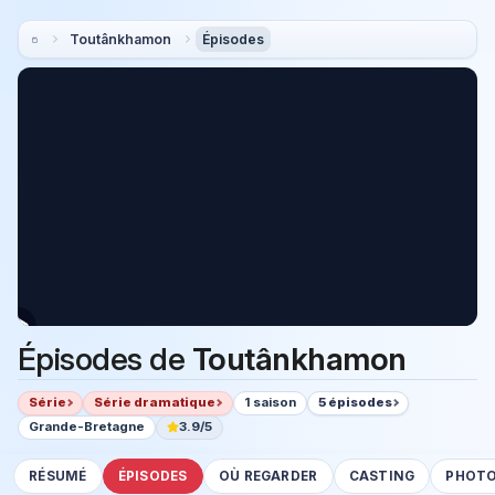
Toutânkhamon
Épisodes
Épisodes de
Toutânkhamon
Série
Série dramatique
1 saison
5 épisodes
Grande-Bretagne
3.9/5
RÉSUMÉ
ÉPISODES
OÙ REGARDER
CASTING
PHOT