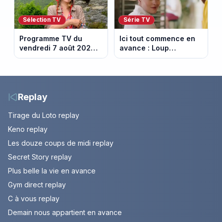
Sélection TV
Série TV
Programme TV du
Ici tout commence en
vendredi 7 août 2026 :
avance : Loup
notre sélection pour
découvre la trahison
votre soirée télé
de Bianca. Episode du
10 août 2026 (spoiler)
Replay
Tirage du Loto replay
Keno replay
Les douze coups de midi replay
Secret Story replay
Plus belle la vie en avance
Gym direct replay
C à vous replay
Demain nous appartient en avance