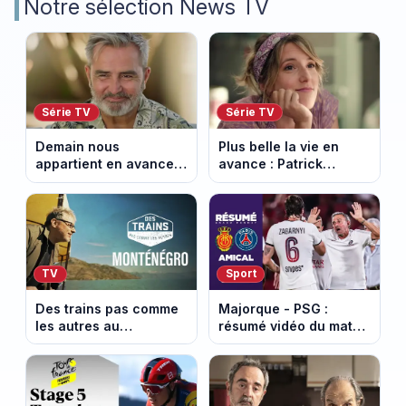
Notre sélection News TV
Série TV
Série TV
Demain nous
Plus belle la vie en
appartient en avance:
avance : Patrick
Alex révèle son lourd
victime d’un malaise.
secret. Episode du 7
Episode du 7 août
août 2026.
2026 (spoiler)
TV
Sport
Des trains pas comme
Majorque - PSG :
les autres au
résumé vidéo du match
Monténégro : Philippe
amical du 5 août 2026
Gougler sur les rails de
l’Adriatique