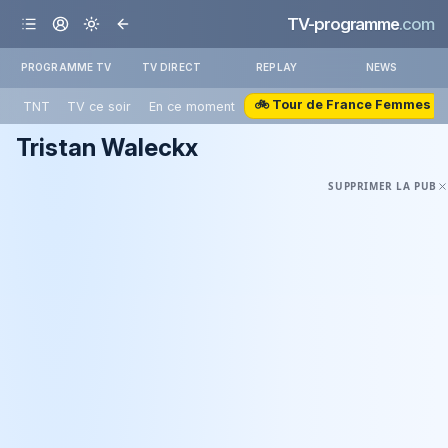
TV-programme
.com
PROGRAMME TV
TV DIRECT
REPLAY
NEWS
🚲 Tour de France Femmes
TNT
TV ce soir
En ce moment
Tristan Waleckx
SUPPRIMER LA PUB