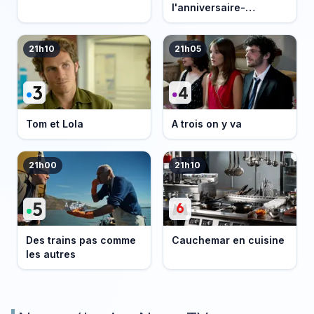
l'anniversaire-
événement
21h10
21h05
Tom et Lola
A trois on y va
21h00
21h10
Des trains pas comme
Cauchemar en cuisine
les autres