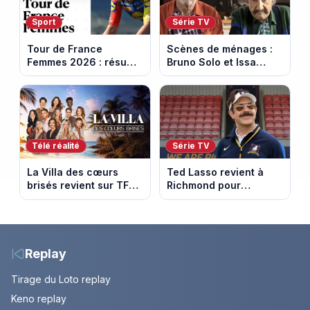
Sport
Série TV
Tour de France
Scènes de ménages :
Femmes 2026 : résumé
Bruno Solo et Issa
vidéo de la 5e étape
Doumbia rejoignent la
entre Mâcon et
saison 18 sur M6
Belleville-en-
Beaujolais
Télé réalité
Série TV
La Villa des cœurs
Ted Lasso revient à
brisés revient sur TFX :
Richmond pour
voici les candidats de
entraîner une équipe
la saison 11 au Mexique
féminine dans la
saison 4
Replay
Tirage du Loto replay
Keno replay