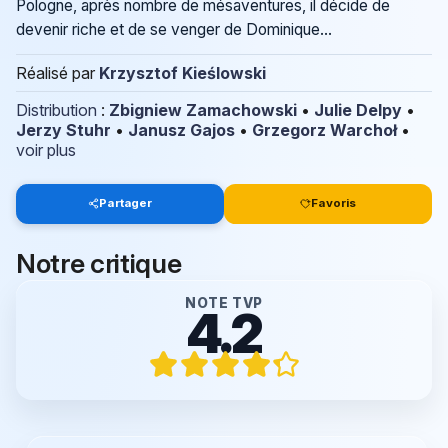
Pologne, après nombre de mésaventures, il décide de
devenir riche et de se venger de Dominique...
Réalisé par
Krzysztof Kieślowski
Distribution
:
Zbigniew Zamachowski
•
Julie Delpy
•
Jerzy Stuhr
•
Janusz Gajos
•
Grzegorz Warchoł
•
voir plus
Partager
Favoris
Notre critique
NOTE TVP
4.2