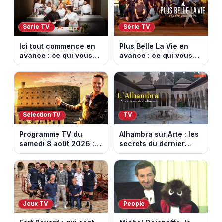
Série TV
Série TV
Ici tout commence en
Plus Belle La Vie en
avance : ce qui vous
avance : ce qui vous
attend la semaine du
attend la semaine du
10 au 14 août 2026
10 au 14 août 2026
(spoiler)
(spoiler)
Sélection TV
TV
Programme TV du
Alhambra sur Arte : les
samedi 8 août 2026 :
secrets du dernier
notre sélection pour
sultanat musulman
votre soirée télé
d’Espagne
Jeux TV
People