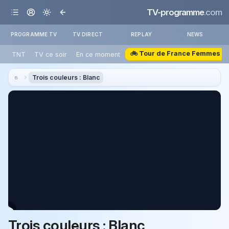
TV-programme
.com
PROGRAMME TV
TV DIRECT
REPLAY
NEWS
🚲 Tour de France Femmes
TNT
TV ce soir
En ce moment
Trois couleurs : Blanc
Trois couleurs : Blanc