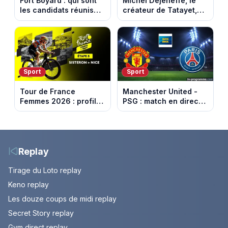
Fort Boyard : qui sont
Michel Dejeneffe, le
les candidats réunis
créateur de Tatayet,
par Cyril Féraud ce
est mort à 77 ans
samedi 8 août 2026 ?
Sport
Sport
Tour de France
Manchester United -
Femmes 2026 : profil
PSG : match en direct
et horaires de la 8e
sur beIN Sports 1 à
étape entre Sisteron et
17h00
Nice
Replay
Tirage du Loto replay
Keno replay
Les douze coups de midi replay
Secret Story replay
Gym direct replay