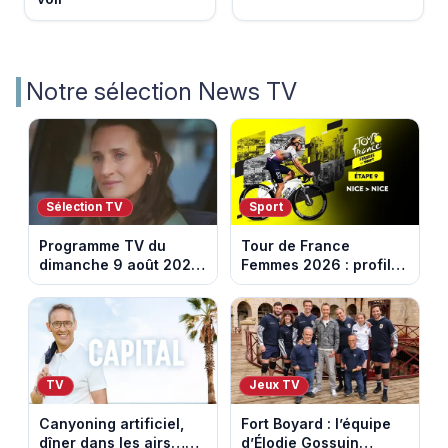
Notre sélection News TV
Sélection TV
Sport
Programme TV du
Tour de France
dimanche 9 août 2026
Femmes 2026 : profil
: notre sélection pour
et horaires de la
votre soirée télé
dernière étape à Nice
TV
Jeux TV
Canyoning artificiel,
Fort Boyard : l’équipe
dîner dans les airs…
d’Élodie Gossuin