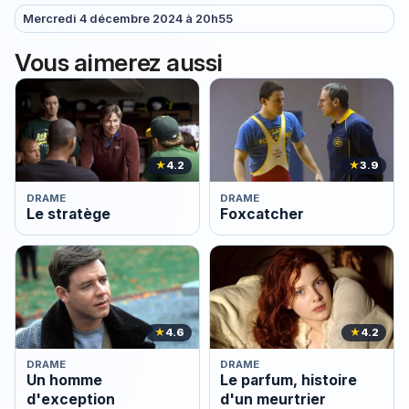
Mercredi 4 décembre 2024 à 20h55
Vous aimerez aussi
★
4.2
★
3.9
DRAME
DRAME
Le stratège
Foxcatcher
★
4.6
★
4.2
DRAME
DRAME
Un homme
Le parfum, histoire
d'exception
d'un meurtrier