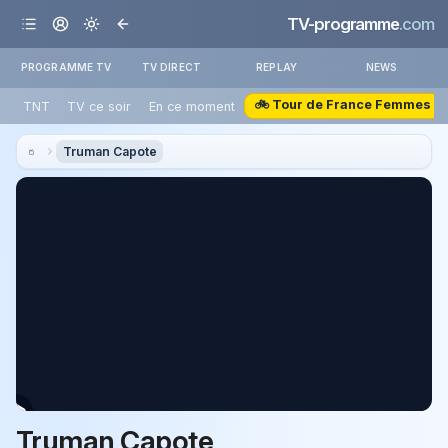
TV-programme
.com
PROGRAMME TV
TV DIRECT
REPLAY
NEWS
🚲 Tour de France Femmes
TNT
TV ce soir
En ce moment
Truman Capote
Truman Capote