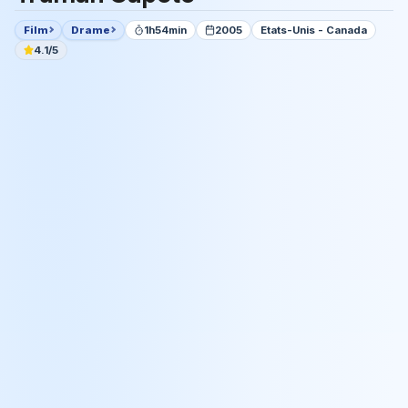
Film
Drame
1h54min
2005
Etats-Unis - Canada
4.1/5