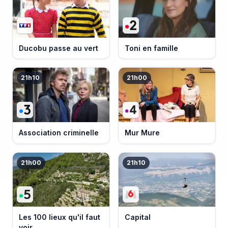
Ducobu passe au vert
Toni en famille
21h10
21h00
Association criminelle
Mur Mure
21h00
21h10
Les 100 lieux qu'il faut
Capital
voir