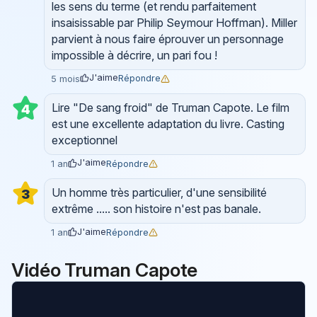
les sens du terme (et rendu parfaitement
insaisissable par Philip Seymour Hoffman). Miller
parvient à nous faire éprouver un personnage
impossible à décrire, un pari fou !
J'aime
Répondre
5 mois
Lire "De sang froid" de Truman Capote. Le film
4
est une excellente adaptation du livre. Casting
exceptionnel
J'aime
Répondre
1 an
Un homme très particulier, d'une sensibilité
3
extrême ..... son histoire n'est pas banale.
J'aime
Répondre
1 an
Vidéo Truman Capote