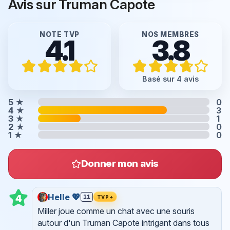
Avis sur Truman Capote
NOTE TVP
NOS MEMBRES
4.1
3.8
Basé sur 4 avis
5
★
0
4
★
3
3
★
1
2
★
0
1
★
0
Donner mon avis
Helle 💖
4
11
TVP+
Miller joue comme un chat avec une souris
autour d'un Truman Capote intrigant dans tous