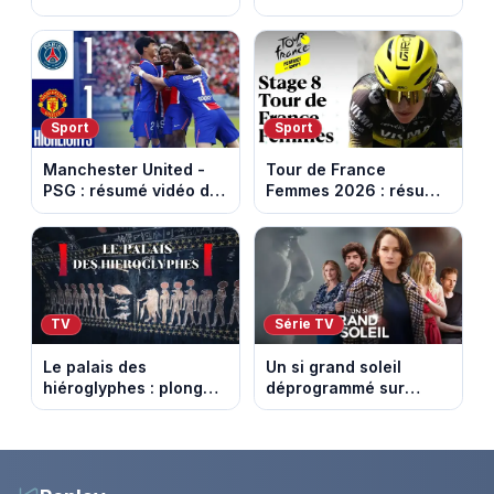
les loisirs les plus fous
termine avec une belle
passés au crible dans
somme pour l'Unicef et
Capital
le Refuge
Sport
Sport
Manchester United -
Tour de France
PSG : résumé vidéo du
Femmes 2026 : résumé
match amical du 8 août
vidéo de la 9e étape
2026
entre Sisteron et Nice
TV
Série TV
Le palais des
Un si grand soleil
hiéroglyphes : plongez
déprogrammé sur
dans la tombe
France 3 : cinq
égyptienne qui fascine
épisodes inédits
les archéologues
diffusés le 13 août