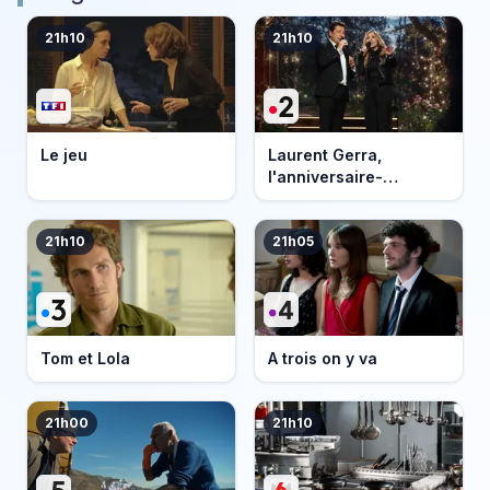
21h10
21h10
Le jeu
Laurent Gerra,
l'anniversaire-
événement
21h10
21h05
Tom et Lola
A trois on y va
21h00
21h10