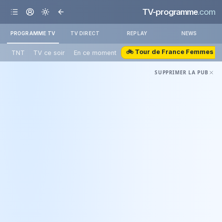
TV-programme
.com
PROGRAMME TV
TV DIRECT
REPLAY
NEWS
🚲 Tour de France Femmes
TNT
TV ce soir
En ce moment
SUPPRIMER LA PUB