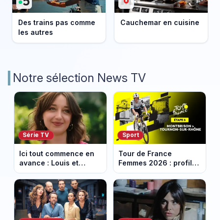
Des trains pas comme
Cauchemar en cuisine
les autres
Notre sélection News TV
Série TV
Sport
Ici tout commence en
Tour de France
avance : Louis et
Femmes 2026 : profil
Jasmine enfin en
et horaires de la 6e
couple. Episode du 7
étape entre
août 2026 (spoiler)
Montbrison et
Tournon-sur-Rhône