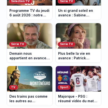
Sélection TV
Série TV
Programme TV du jeudi
Un si grand soleil en
6 août 2026 : notre
avance : Sabine
sélection pour votre
menacée par Céleste.
soirée télé
Episode du 7 août
2026 (spoiler).
Série TV
Série TV
Demain nous
Plus belle la vie en
appartient en avance:
avance : Patrick
Alex révèle son lourd
victime d’un malaise.
secret. Episode du 7
Episode du 7 août
août 2026.
2026 (spoiler)
TV
Sport
Des trains pas comme
Majorque - PSG :
les autres au
résumé vidéo du match
Monténégro : Philippe
amical du 5 août 2026