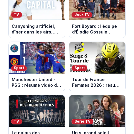
TV
Jeux TV
Canyoning artificiel,
Fort Boyard : l’équipe
dîner dans les airs…
d’Élodie Gossuin
les loisirs les plus fous
termine avec une belle
passés au crible dans
somme pour l'Unicef et
Capital
le Refuge
Sport
Sport
Manchester United -
Tour de France
PSG : résumé vidéo du
Femmes 2026 : résumé
match amical du 8 août
vidéo de la 9e étape
2026
entre Sisteron et Nice
TV
Série TV
Le palais des
Un si grand soleil