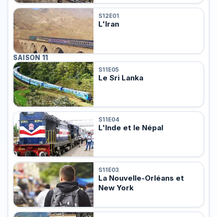
S12E01
L'Iran
SAISON 11
S11E05
Le Sri Lanka
S11E04
L'Inde et le Népal
S11E03
La Nouvelle-Orléans et
New York