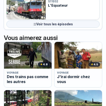
S11E02
L'Equateur
Voir tous les épisodes
Vous aimerez aussi
★
4.8
★
4.5
VOYAGE
VOYAGE
Des trains pas comme
J'irai dormir chez
les autres
vous