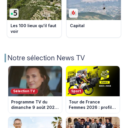
Les 100 lieux qu'il faut
Capital
voir
Notre sélection News TV
Sélection TV
Sport
Programme TV du
Tour de France
dimanche 9 août 2026
Femmes 2026 : profil
: notre sélection pour
et horaires de la
votre soirée télé
dernière étape à Nice