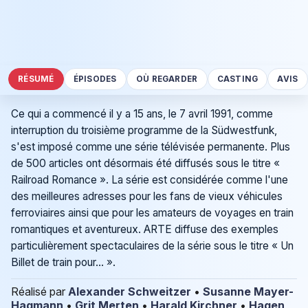
RÉSUMÉ
ÉPISODES
OÙ REGARDER
CASTING
AVIS
Ce qui a commencé il y a 15 ans, le 7 avril 1991, comme
interruption du troisième programme de la Südwestfunk,
s'est imposé comme une série télévisée permanente. Plus
de 500 articles ont désormais été diffusés sous le titre «
Railroad Romance ». La série est considérée comme l'une
des meilleures adresses pour les fans de vieux véhicules
ferroviaires ainsi que pour les amateurs de voyages en train
romantiques et aventureux. ARTE diffuse des exemples
particulièrement spectaculaires de la série sous le titre « Un
Billet de train pour… ».
Réalisé par
Alexander Schweitzer
•
Susanne Mayer-
Hagmann
•
Grit Merten
•
Harald Kirchner
•
Hagen