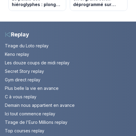
hiéroglyphes : plongez
déprogrammé sur
dans la tombe
France 3 : cinq
égyptienne qui fascine
épisodes inédits
les archéologues
diffusés le 13 août
Replay
Tirage du Loto replay
Keno replay
Les douze coups de midi replay
Secret Story replay
Gym direct replay
Plus belle la vie en avance
C à vous replay
Demain nous appartient en avance
Ici tout commence replay
Tirage de l'Euro Millions replay
Top courses replay