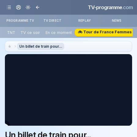
TV-programme
.com
PROGRAMME TV
TV DIRECT
REPLAY
NEWS
🚲 Tour de France Femmes
TNT
TV ce soir
En ce moment
Un billet de train pour...
Un billet de train pour...