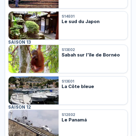
S14E01
Le sud du Japon
SAISON 13
S13E02
Sabah sur l'île de Bornéo
S13E01
La Côte bleue
SAISON 12
S12E02
Le Panamá