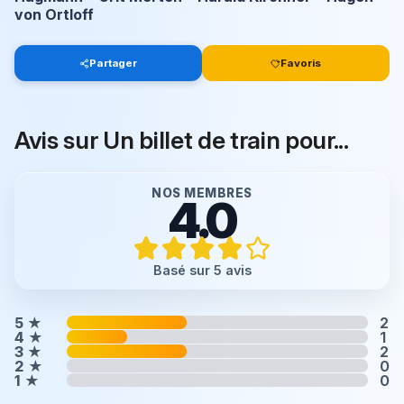
von Ortloff
Partager
Favoris
Avis sur Un billet de train pour...
NOS MEMBRES
4.0
Basé sur 5 avis
5
★
2
4
★
1
3
★
2
2
★
0
1
★
0