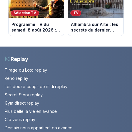
Sélection TV
TV
Programme TV du
Alhambra sur Arte : les
samedi 8 août 2026 :
secrets du dernier
notre sélection pour
sultanat musulman
votre soirée télé
d’Espagne
Replay
Tirage du Loto replay
Keno replay
Les douze coups de midi replay
Secret Story replay
Gym direct replay
Plus belle la vie en avance
C à vous replay
Demain nous appartient en avance