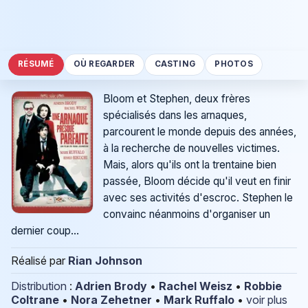
RÉSUMÉ
OÙ REGARDER
CASTING
PHOTOS
Bloom et Stephen, deux frères
spécialisés dans les arnaques,
parcourent le monde depuis des années,
à la recherche de nouvelles victimes.
Mais, alors qu'ils ont la trentaine bien
passée, Bloom décide qu'il veut en finir
avec ses activités d'escroc. Stephen le
convainc néanmoins d'organiser un
dernier coup...
Réalisé par
Rian Johnson
Distribution
:
Adrien Brody
•
Rachel Weisz
•
Robbie
Coltrane
•
Nora Zehetner
•
Mark Ruffalo
•
voir plus