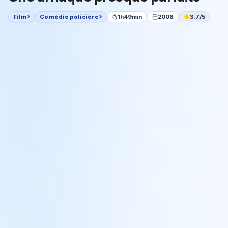
Film
Comédie policière
1h49min
2008
3.7/5