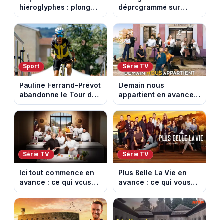
hiéroglyphes : plongez
déprogrammé sur
dans la tombe
France 3 : cinq
égyptienne qui fascine
épisodes inédits
les archéologues
diffusés le 13 août
Sport
Série TV
Pauline Ferrand-Prévot
Demain nous
abandonne le Tour de
appartient en avance :
France Femmes avant
ce qui vous attend la
la 8e étape
semaine du 10 au 14
août 2026 (spoiler)
Série TV
Série TV
Ici tout commence en
Plus Belle La Vie en
avance : ce qui vous
avance : ce qui vous
attend la semaine du
attend la semaine du
10 au 14 août 2026
10 au 14 août 2026
(spoiler)
(spoiler)