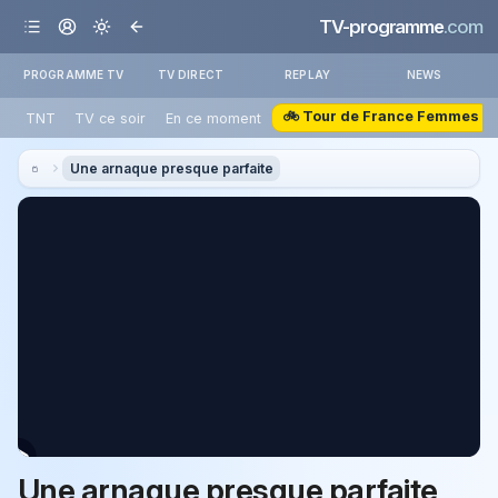
TV-programme
.com
PROGRAMME TV
TV DIRECT
REPLAY
NEWS
🚲 Tour de France Femmes
TNT
TV ce soir
En ce moment
Une arnaque presque parfaite
Une arnaque presque parfaite