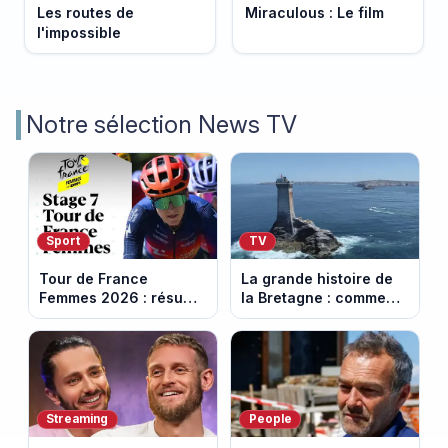
Les routes de
Miraculous : Le film
l'impossible
Notre sélection News TV
Sport
TV
Tour de France
La grande histoire de
Femmes 2026 : résumé
la Bretagne : comment
vidéo de la 7e étape
les Bretons ont
avec l'ascension du
défendu leur culture
Mont Ventoux
au fil des décennies
Streaming
People