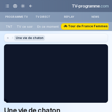
TV-programme
.com
PROGRAMME TV
TV DIRECT
REPLAY
NEWS
🚲 Tour de France Femmes
TNT
TV ce soir
En ce moment
Une vie de chaton
Une vie de chaton