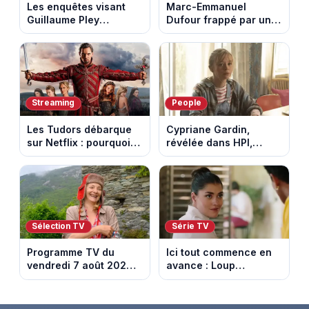
Les enquêtes visant
Marc-Emmanuel
Guillaume Pley
Dufour frappé par un
poussent Ragnar Le
terrible incendie : son
Breton à quitter la
chalet part en fumée
tournée Legend
Streaming
People
Les Tudors débarque
Cypriane Gardin,
sur Netflix : pourquoi la
révélée dans HPI,
série n’a rien perdu de
lance une cagnotte
son pouvoir
après des difficultés
financières
Sélection TV
Série TV
Programme TV du
Ici tout commence en
vendredi 7 août 2026 :
avance : Loup
notre sélection pour
découvre la trahison
votre soirée télé
de Bianca. Episode du
10 août 2026 (spoiler)