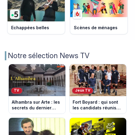
Echappées belles
Scènes de ménages
Notre sélection News TV
TV
Jeux TV
Alhambra sur Arte : les
Fort Boyard : qui sont
secrets du dernier
les candidats réunis
sultanat musulman
par Cyril Féraud ce
d’Espagne
samedi 8 août 2026 ?