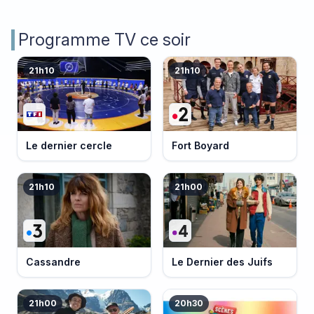
Programme TV ce soir
21h10
21h10
Le dernier cercle
Fort Boyard
21h10
21h00
Cassandre
Le Dernier des Juifs
21h00
20h30