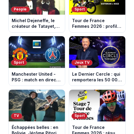
People
Sport
Michel Dejeneffe, le
Tour de France
créateur de Tatayet,
Femmes 2026 : profil
est mort à 77 ans
et horaires de la 8e
étape entre Sisteron et
Nice
Sport
Jeux TV
Manchester United -
Le Dernier Cercle : qui
PSG : match en direct
remportera les 50 000
sur beIN Sports 1 à
euros face aux
17h00
personnalités ?
TV
Sport
Échappées belles : en
Tour de France
Bolivie, Jérôme Pitorin
Femmes 2026 : résumé