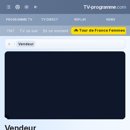
TV-programme
.com
PROGRAMME TV
TV DIRECT
REPLAY
NEWS
🚲 Tour de France Femmes
TNT
TV ce soir
En ce moment
Vendeur
Vendeur