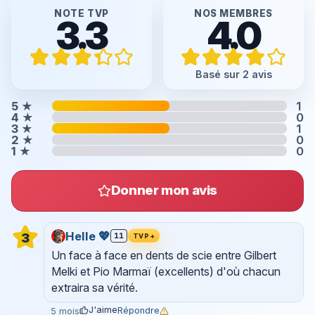
NOTE TVP
NOS MEMBRES
3.3
4.0
Basé sur 2 avis
5
★
1
4
★
0
3
★
1
2
★
0
1
★
0
Donner mon avis
Helle 💖
3
11
TVP+
Un face à face en dents de scie entre Gilbert
Melki et Pio Marmaï (excellents) d'où chacun
extraira sa vérité.
J'aime
Répondre
5 mois