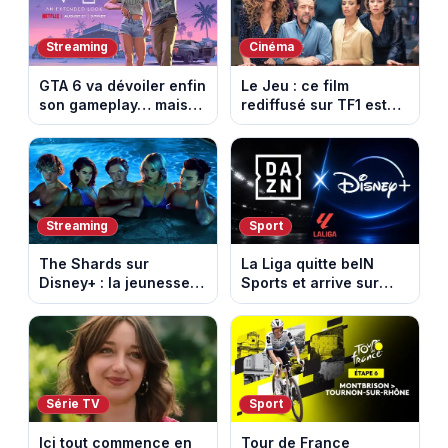
d’amour
Streaming
Cinéma
GTA 6 va dévoiler enfin
Le Jeu : ce film
son gameplay… mais
rediffusé sur TF1 est
d’abord sur Netflix
adapté d’un succès
italien devenu un
phénomène mondial
Streaming
Sport
The Shards sur
La Liga quitte beIN
Disney+ : la jeunesse
Sports et arrive sur
dorée de Los Angeles
DAZN et Disney+ en
face à un tueur dans
France
les années 80
Série TV
Sport
Ici tout commence en
Tour de France