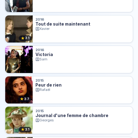
2016
Tout de suite maintenant
Xavier
★
3.1
2016
Victoria
Sam
2015
Peur de rien
Rafaël
★
3.7
2015
Journal d'une femme de chambre
Georges
★
3.1