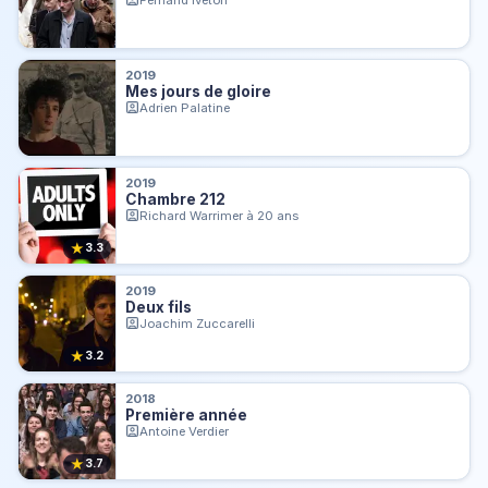
2019
Mes jours de gloire
Adrien Palatine
2019
Chambre 212
Richard Warrimer à 20 ans
★
3.3
2019
Deux fils
Joachim Zuccarelli
★
3.2
2018
Première année
Antoine Verdier
★
3.7