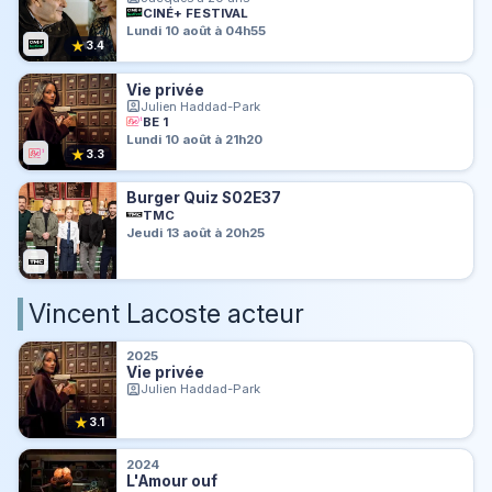
CINÉ+ FESTIVAL
Lundi 10 août à 04h55
★
3.4
Vie privée
Julien Haddad-Park
BE 1
Lundi 10 août à 21h20
★
3.3
Burger Quiz S02E37
TMC
Jeudi 13 août à 20h25
Vincent Lacoste acteur
2025
Vie privée
Julien Haddad-Park
★
3.1
2024
L'Amour ouf