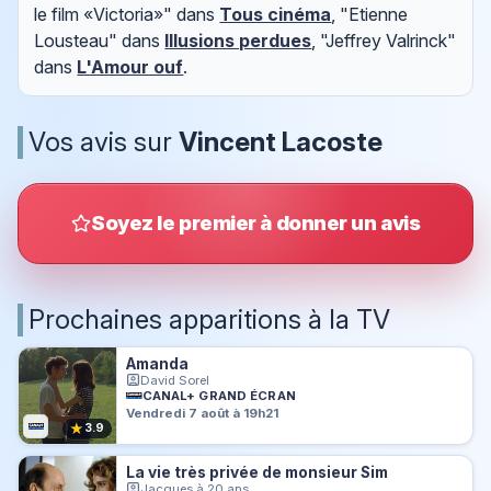
le film «Victoria»" dans
Tous cinéma
, "Etienne
Lousteau" dans
Illusions perdues
, "Jeffrey Valrinck"
dans
L'Amour ouf
.
Vos avis sur
Vincent Lacoste
Soyez le premier à donner un avis
Prochaines apparitions à la TV
Amanda
David Sorel
CANAL+ GRAND ÉCRAN
Vendredi 7 août à 19h21
★
3.9
La vie très privée de monsieur Sim
Jacques à 20 ans