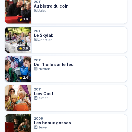
2011
Au bistro du coin
Jules
★
1.9
2011
Le Skylab
Christian
★
3.6
2011
De l'huile sur le feu
Pierrick
★
2.4
2011
Low Cost
Dimitri
2009
Les beaux gosses
Hervé