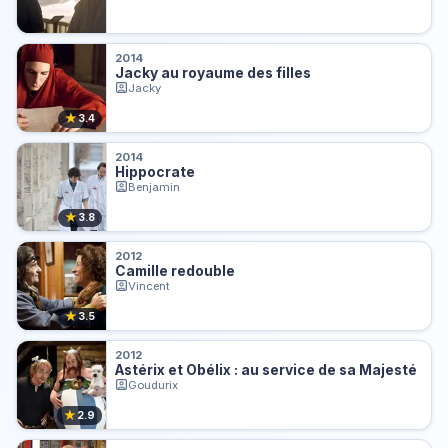
2014
Jacky au royaume des filles
Jacky
★
3.4
2014
Hippocrate
Benjamin
★
3.8
2012
Camille redouble
Vincent
★
3.5
2012
Astérix et Obélix : au service de sa Majesté
Goudurix
★
2.9