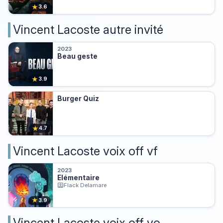
★
3.6
Vincent Lacoste autre invité
2023
Beau geste
★
3.9
Burger Quiz
★
4.7
Vincent Lacoste voix off vf
2023
Elémentaire
Flack Delamare
★
3.9
Vincent Lacoste voix off vo