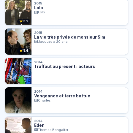
2015
Lolo
Lolo
★
3.2
2015
La vie très privée de monsieur Sim
Jacques à 20 ans
★
3.4
2014
Truffaut au présent : acteurs
2014
Vengeance et terre battue
Charles
2014
Eden
Thomas Bangalter