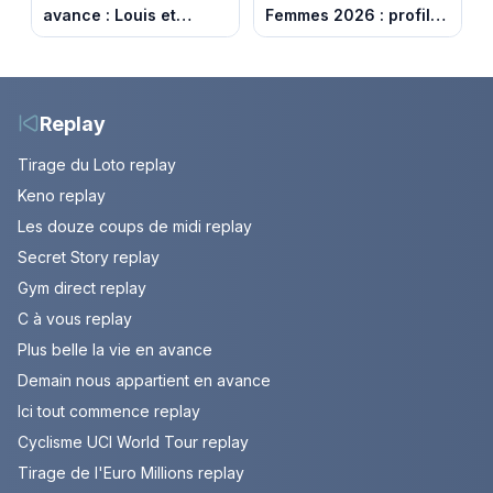
avance : Louis et
Femmes 2026 : profil
Jasmine enfin en
et horaires de la 6e
couple. Episode du 7
étape entre
août 2026 (spoiler)
Montbrison et
Tournon-sur-Rhône
Replay
Tirage du Loto replay
Keno replay
Les douze coups de midi replay
Secret Story replay
Gym direct replay
C à vous replay
Plus belle la vie en avance
Demain nous appartient en avance
Ici tout commence replay
Cyclisme UCI World Tour replay
Tirage de l'Euro Millions replay