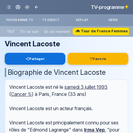
+
TV-programme
PROGRAMME TV
TV DIRECT
REPLAY
NEWS
🚲 Tour de France Femmes
TNT
TV ce soir
En ce moment
Vincent Lacoste
Partager
Favoris
Biographie de Vincent Lacoste
Vincent Lacoste est né le
samedi 3 juillet 1993
(
Cancer ♋
) à Paris, France (33 ans)
Vincent Lacoste est un acteur français.
Vincent Lacoste est principalement connu pour ses
rôles de "Edmond Lagrange" dans
Irma Vep
, "pour