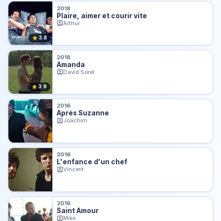
2018
Plaire, aimer et courir vite
Arthur
★
3.8
2018
Amanda
David Sorel
★
3.9
2016
Après Suzanne
Joachim
2016
L'enfance d'un chef
Vincent
2016
Saint Amour
Mike