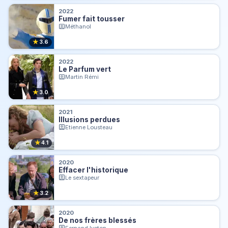
2022
Fumer fait tousser
Méthanol
★
3.6
2022
Le Parfum vert
Martin Rémi
★
3.0
2021
Illusions perdues
Etienne Lousteau
★
4.1
2020
Effacer l'historique
Le sextapeur
★
3.2
2020
De nos frères blessés
Fernand Iveton