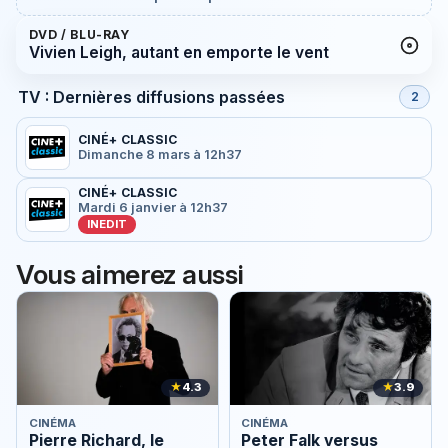
DVD / BLU-RAY
Vivien Leigh, autant en emporte le vent
TV : Dernières diffusions passées
2
CINÉ+ CLASSIC
Dimanche 8 mars à 12h37
CINÉ+ CLASSIC
Mardi 6 janvier à 12h37
INEDIT
Vous aimerez aussi
★
4.3
★
3.9
CINÉMA
CINÉMA
Pierre Richard, le
Peter Falk versus