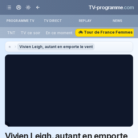
TV-programme
.com
PROGRAMME TV
TV DIRECT
REPLAY
NEWS
🚲 Tour de France Femmes
TNT
TV ce soir
En ce moment
Vivien Leigh, autant en emporte le vent
Vivien Leigh, autant en emporte