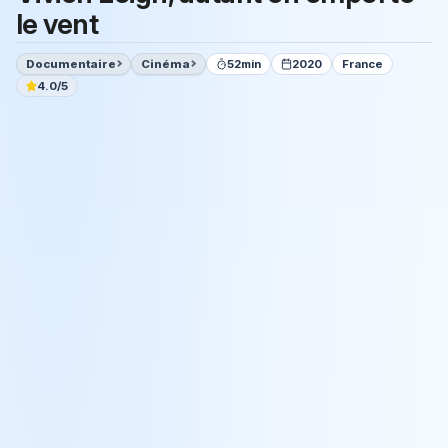
le vent
Documentaire
Cinéma
52min
2020
France
4.0/5