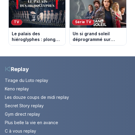
TV
Série TV
Le palais des
Un si grand soleil
hiéroglyphes : plongez
déprogrammé sur
dans la tombe
France 3 : cinq
égyptienne qui fascine
épisodes inédits
les archéologues
diffusés le 13 août
Replay
Tirage du Loto replay
Keno replay
Les douze coups de midi replay
Secret Story replay
Gym direct replay
Plus belle la vie en avance
C à vous replay