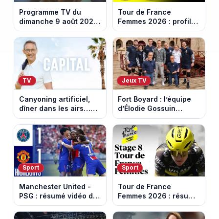
Programme TV du
Tour de France
dimanche 9 août 2026
Femmes 2026 : profil
: notre sélection pour
et horaires de la
votre soirée télé
dernière étape à Nice
TV
Jeux TV
Canyoning artificiel,
Fort Boyard : l’équipe
dîner dans les airs…
d’Élodie Gossuin
les loisirs les plus fous
termine avec une belle
passés au crible dans
somme pour l'Unicef et
Capital
le Refuge
Sport
Sport
Manchester United -
Tour de France
PSG : résumé vidéo du
Femmes 2026 : résumé
match amical du 8 août
vidéo de la 9e étape
2026
entre Sisteron et Nice