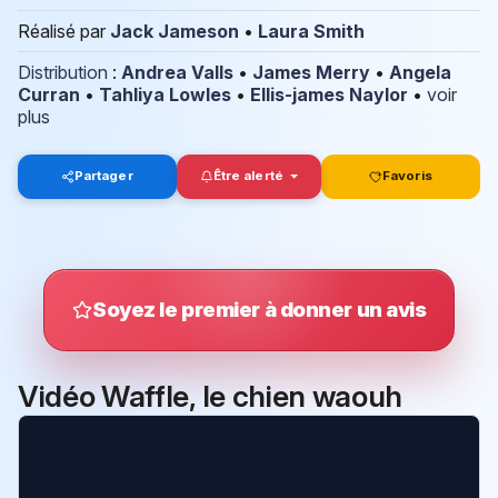
Réalisé par
Jack Jameson
•
Laura Smith
Distribution
:
Andrea Valls
•
James Merry
•
Angela
Curran
•
Tahliya Lowles
•
Ellis-james Naylor
•
voir
plus
Partager
Être alerté
Favoris
Soyez le premier à donner un avis
Vidéo Waffle, le chien waouh