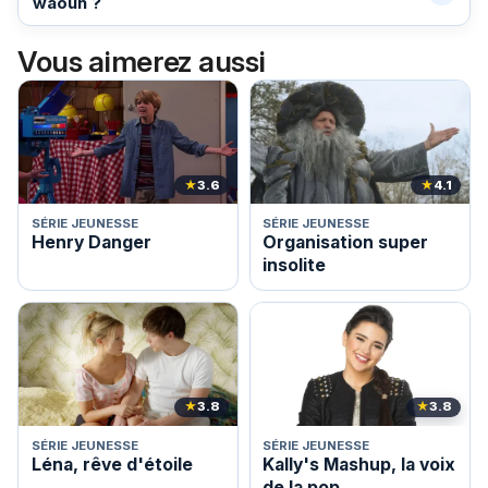
waouh ?
Vous aimerez aussi
★
3.6
★
4.1
SÉRIE JEUNESSE
SÉRIE JEUNESSE
Henry Danger
Organisation super
insolite
★
3.8
★
3.8
SÉRIE JEUNESSE
SÉRIE JEUNESSE
Léna, rêve d'étoile
Kally's Mashup, la voix
de la pop