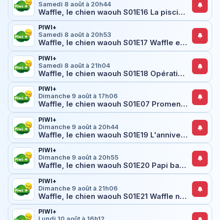
Samedi 8 août à 20h44
Waffle, le chien waouh S01E16 La piscine à balles
PIWI+
Samedi 8 août à 20h53
Waffle, le chien waouh S01E17 Waffle est malade
PIWI+
Samedi 8 août à 21h04
Waffle, le chien waouh S01E18 Opération Petit Chat
PIWI+
Dimanche 9 août à 17h06
Waffle, le chien waouh S01E07 Promenade mouvementée
PIWI+
Dimanche 9 août à 20h44
Waffle, le chien waouh S01E19 L'anniversaire de Jess
PIWI+
Dimanche 9 août à 20h55
Waffle, le chien waouh S01E20 Papi baby-sitter
PIWI+
Dimanche 9 août à 21h06
Waffle, le chien waouh S01E21 Waffle n'aime pas être seul
PIWI+
Lundi 10 août à 16h12