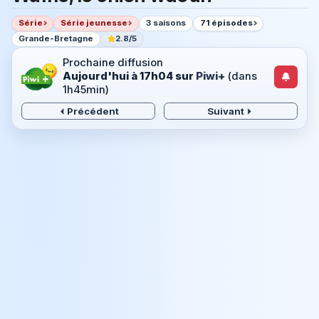
Série
Série jeunesse
3 saisons
71 épisodes
Grande-Bretagne
2.8/5
Prochaine diffusion
Aujourd'hui à 17h04
sur
Piwi+
(dans
1h45min)
Précédent
Suivant