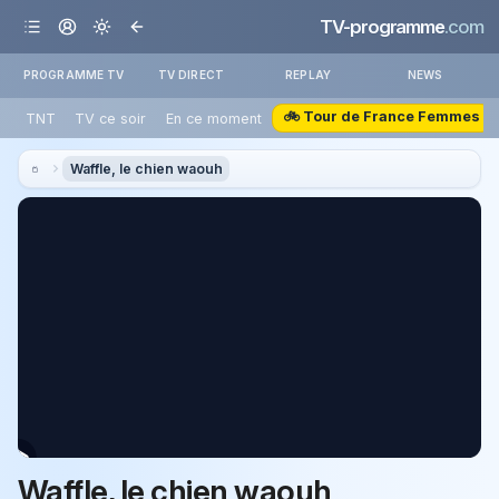
TV-programme
.com
PROGRAMME TV
TV DIRECT
REPLAY
NEWS
🚲 Tour de France Femmes
TNT
TV ce soir
En ce moment
Waffle, le chien waouh
Waffle, le chien waouh