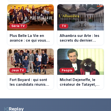
ce qui vous attend la
attend la semaine du
semaine du 10 au 14
10 au 14 août 2026
août 2026 (spoiler)
(spoiler)
Série TV
TV
Plus Belle La Vie en
Alhambra sur Arte : les
avance : ce qui vous
secrets du dernier
attend la semaine du
sultanat musulman
10 au 14 août 2026
d’Espagne
(spoiler)
Jeux TV
People
Fort Boyard : qui sont
Michel Dejeneffe, le
les candidats réunis
créateur de Tatayet,
par Cyril Féraud ce
est mort à 77 ans
samedi 8 août 2026 ?
Replay