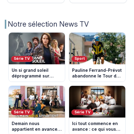
Notre sélection News TV
Série TV
Sport
Un si grand soleil
Pauline Ferrand-Prévot
déprogrammé sur
abandonne le Tour de
France 3 : cinq
France Femmes avant
épisodes inédits
la 8e étape
diffusés le 13 août
Série TV
Série TV
Demain nous
Ici tout commence en
appartient en avance :
avance : ce qui vous