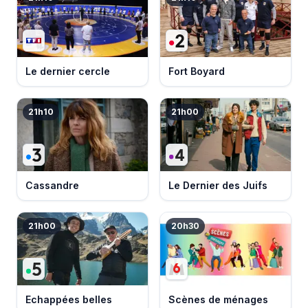
Le dernier cercle
Fort Boyard
21h10
21h00
Cassandre
Le Dernier des Juifs
21h00
20h30
Echappées belles
Scènes de ménages