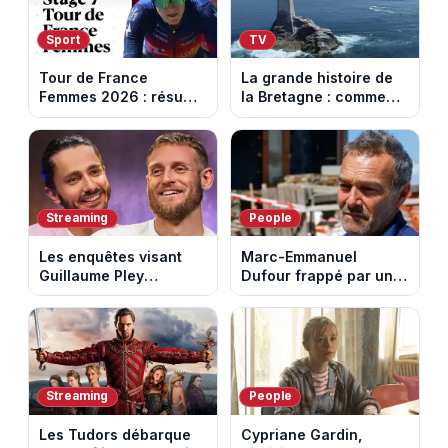
Sport
TV
Tour de France
La grande histoire de
Femmes 2026 : résumé
la Bretagne : comment
vidéo de la 7e étape
les Bretons ont
avec l'ascension du
défendu leur culture
Mont Ventoux
au fil des décennies
Streaming
People
Les enquêtes visant
Marc-Emmanuel
Guillaume Pley
Dufour frappé par un
poussent Ragnar Le
terrible incendie : son
Breton à quitter la
chalet part en fumée
tournée Legend
Streaming
People
Les Tudors débarque
Cypriane Gardin,