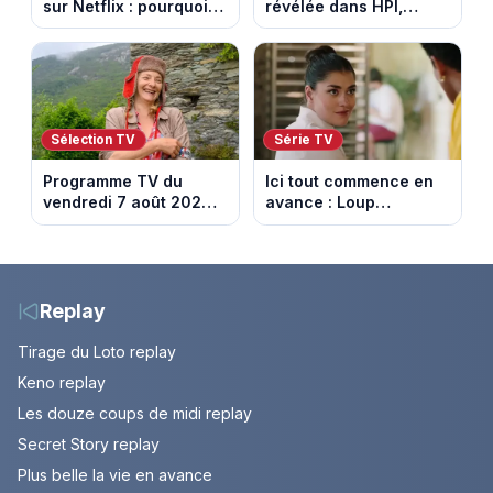
sur Netflix : pourquoi la
révélée dans HPI,
série n’a rien perdu de
lance une cagnotte
son pouvoir
après des difficultés
financières
Sélection TV
Série TV
Programme TV du
Ici tout commence en
vendredi 7 août 2026 :
avance : Loup
notre sélection pour
découvre la trahison
votre soirée télé
de Bianca. Episode du
10 août 2026 (spoiler)
Replay
Tirage du Loto replay
Keno replay
Les douze coups de midi replay
Secret Story replay
Plus belle la vie en avance