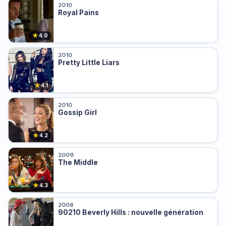
2010
Royal Pains
★
4.0
2010
Pretty Little Liars
★
4.1
2010
Gossip Girl
★
4.2
2009
The Middle
★
4.3
2008
90210 Beverly Hills : nouvelle génération