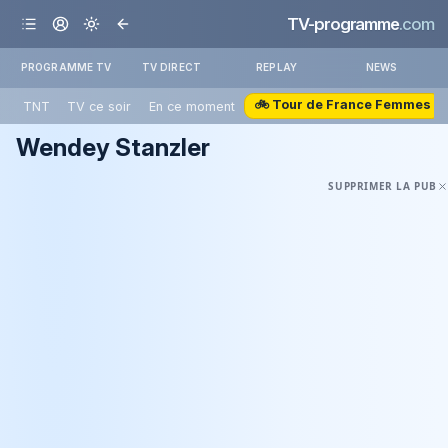
TV-programme
.com
PROGRAMME TV
TV DIRECT
REPLAY
NEWS
🚲 Tour de France Femmes
TNT
TV ce soir
En ce moment
Wendey Stanzler
SUPPRIMER LA PUB