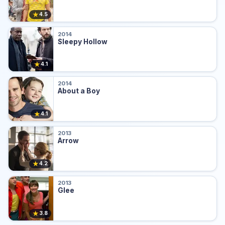
★
4.5
2014
Sleepy Hollow
★
4.1
2014
About a Boy
★
4.1
2013
Arrow
★
4.2
2013
Glee
★
3.8