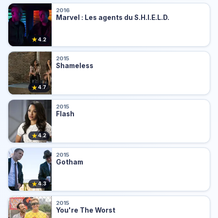
2016
Marvel : Les agents du S.H.I.E.L.D.
★
4.2
2015
Shameless
★
4.7
2015
Flash
★
4.2
2015
Gotham
★
4.3
2015
You're The Worst