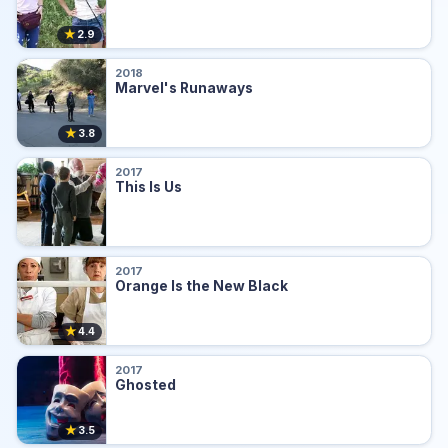
★
2.9
2018
Marvel's Runaways
★
3.8
2017
This Is Us
2017
Orange Is the New Black
★
4.4
2017
Ghosted
★
3.5