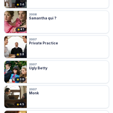
★
3.4
2008
Samantha qui ?
★
4.1
2007
Private Practice
★
3.8
2007
Ugly Betty
★
3.8
2007
Monk
★
4.5