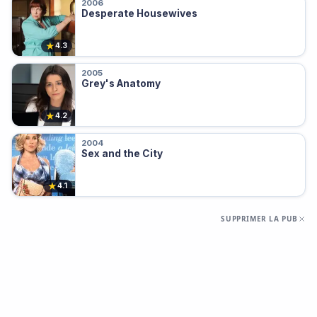
2006
Desperate Housewives
★
4.3
2005
Grey's Anatomy
★
4.2
2004
Sex and the City
★
4.1
SUPPRIMER LA PUB