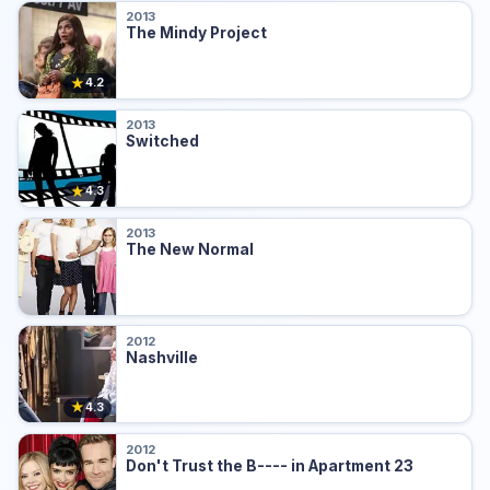
2013
The Mindy Project
★
4.2
2013
Switched
★
4.3
2013
The New Normal
2012
Nashville
★
4.3
2012
Don't Trust the B---- in Apartment 23