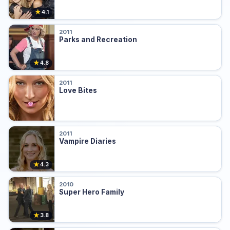
★
4.1
2011
Parks and Recreation
★
4.8
2011
Love Bites
2011
Vampire Diaries
★
4.3
2010
Super Hero Family
★
3.8