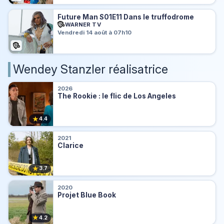
Future Man S01E11 Dans le truffodrome
WARNER TV
Vendredi 14 août à 07h10
Wendey Stanzler réalisatrice
2026
The Rookie : le flic de Los Angeles
★
4.4
2021
Clarice
★
3.7
2020
Projet Blue Book
★
4.2