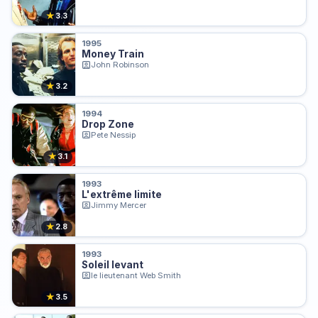
★
3.3
1995
Money Train
John Robinson
★
3.2
1994
Drop Zone
Pete Nessip
★
3.1
1993
L'extrême limite
Jimmy Mercer
★
2.8
1993
Soleil levant
le lieutenant Web Smith
★
3.5