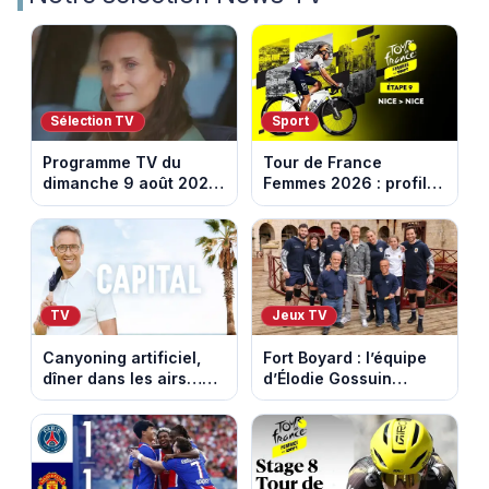
Sélection TV
Sport
Programme TV du
Tour de France
dimanche 9 août 2026
Femmes 2026 : profil
: notre sélection pour
et horaires de la
votre soirée télé
dernière étape à Nice
TV
Jeux TV
Canyoning artificiel,
Fort Boyard : l’équipe
dîner dans les airs…
d’Élodie Gossuin
les loisirs les plus fous
termine avec une belle
passés au crible dans
somme pour l'Unicef et
Capital
le Refuge