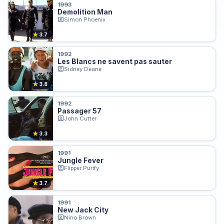
1993
Demolition Man
Simon Phoenix
★
3.7
1992
Les Blancs ne savent pas sauter
Sidney Deane
★
3.8
1992
Passager 57
John Cutter
★
3.3
1991
Jungle Fever
Flipper Purify
★
3.7
1991
New Jack City
Nino Brown