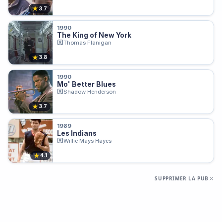
★
3.7
1990
The King of New York
Thomas Flanigan
★
3.8
1990
Mo' Better Blues
Shadow Henderson
★
3.7
1989
Les Indians
Willie Mays Hayes
★
4.1
SUPPRIMER LA PUB