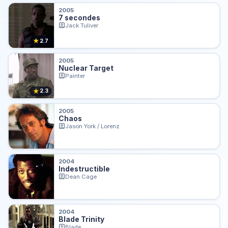
2005
7 secondes
Jack Tuliver
★
2.7
2005
Nuclear Target
Painter
★
2.3
2005
Chaos
Jason York / Lorenz
2004
Indestructible
Dean Cage
2004
Blade Trinity
Blade