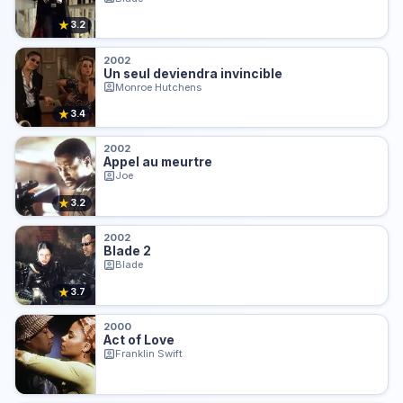
★
3.2
2002
Un seul deviendra invincible
Monroe Hutchens
★
3.4
2002
Appel au meurtre
Joe
★
3.2
2002
Blade 2
Blade
★
3.7
2000
Act of Love
Franklin Swift