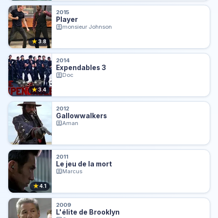
2015
Player
monsieur Johnson
★
3.8
2014
Expendables 3
Doc
★
3.4
2012
Gallowwalkers
Aman
2011
Le jeu de la mort
Marcus
★
4.1
2009
L'élite de Brooklyn