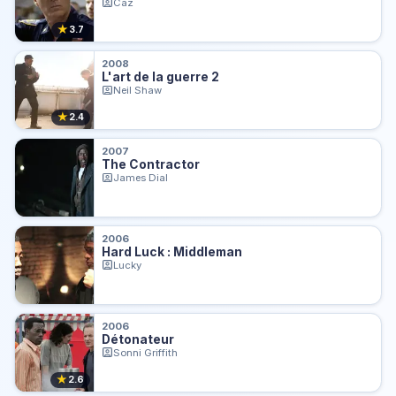
Caz
★
3.7
2008
L'art de la guerre 2
Neil Shaw
★
2.4
2007
The Contractor
James Dial
2006
Hard Luck : Middleman
Lucky
2006
Détonateur
Sonni Griffith
★
2.6