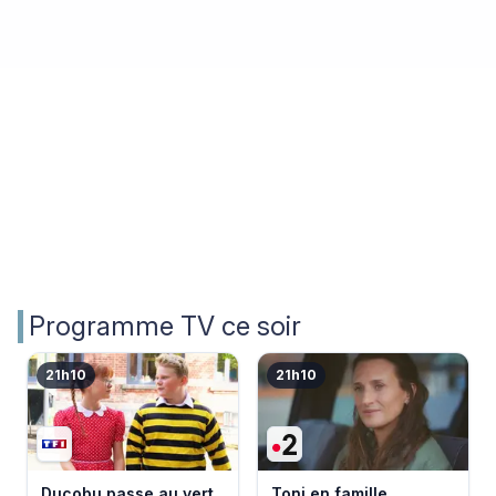
Programme TV ce soir
21h10
21h10
Ducobu passe au vert
Toni en famille