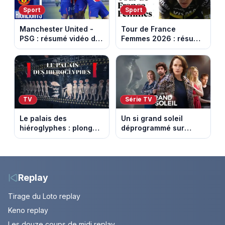
Sport
Sport
Manchester United -
Tour de France
PSG : résumé vidéo du
Femmes 2026 : résumé
match amical du 8 août
vidéo de la 9e étape
2026
entre Sisteron et Nice
TV
Série TV
Le palais des
Un si grand soleil
hiéroglyphes : plongez
déprogrammé sur
dans la tombe
France 3 : cinq
égyptienne qui fascine
épisodes inédits
les archéologues
diffusés le 13 août
Replay
Tirage du Loto replay
Keno replay
Les douze coups de midi replay