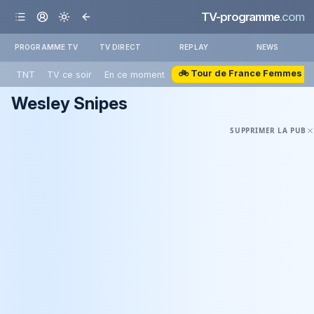
TV-programme
.com
PROGRAMME TV
TV DIRECT
REPLAY
NEWS
🚲 Tour de France Femmes
TNT
TV ce soir
En ce moment
Wesley Snipes
SUPPRIMER LA PUB