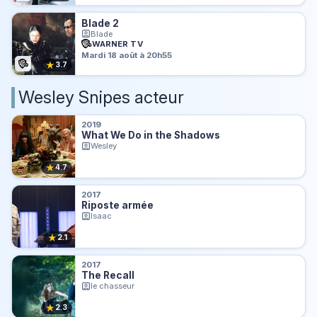
Blade 2
Blade
WARNER TV
Mardi 18 août à 20h55
★
3.7
Wesley Snipes acteur
2019
What We Do in the Shadows
Wesley
★
4.7
2017
Riposte armée
Isaac
★
2.1
2017
The Recall
le chasseur
★
2.3