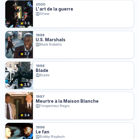
2000
L'art de la guerre
Shaw
★
3.2
1998
U.S. Marshals
Mark Roberts
★
3.7
1998
Blade
Blade
★
3.9
1997
Meurtre à la Maison Blanche
l'inspecteur Regis
★
3.4
1996
Le fan
Bobby Rayburn