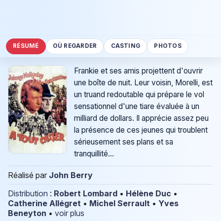
RÉSUMÉ
OÙ REGARDER
CASTING
PHOTOS
Frankie et ses amis projettent d'ouvrir
une boîte de nuit. Leur voisin, Morelli, est
un truand redoutable qui prépare le vol
sensationnel d'une tiare évaluée à un
milliard de dollars. Il apprécie assez peu
la présence de ces jeunes qui troublent
sérieusement ses plans et sa
tranquillité...
Réalisé par
John Berry
Distribution
:
Robert Lombard
•
Hélène Duc
•
Catherine Allégret
•
Michel Serrault
•
Yves
Beneyton
•
voir plus