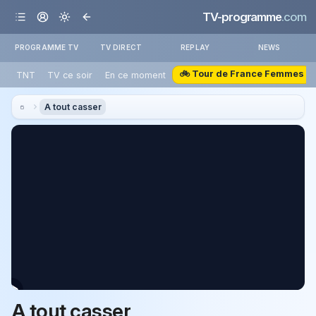
TV-programme
.com
PROGRAMME TV
TV DIRECT
REPLAY
NEWS
🚲 Tour de France Femmes
TNT
TV ce soir
En ce moment
A tout casser
A tout casser