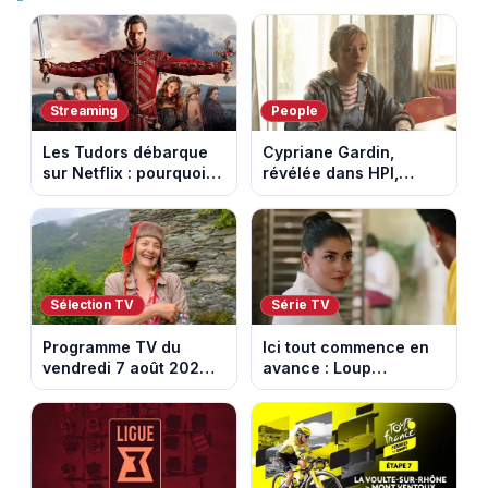
Streaming
People
Les Tudors débarque
Cypriane Gardin,
sur Netflix : pourquoi la
révélée dans HPI,
série n’a rien perdu de
lance une cagnotte
son pouvoir
après des difficultés
financières
Sélection TV
Série TV
Programme TV du
Ici tout commence en
vendredi 7 août 2026 :
avance : Loup
notre sélection pour
découvre la trahison
votre soirée télé
de Bianca. Episode du
10 août 2026 (spoiler)