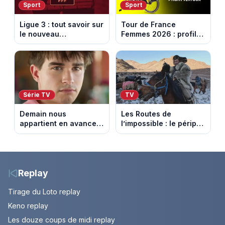
Sport
Sport
Ligue 3 : tout savoir sur
Tour de France
le nouveau
Femmes 2026 : profil
championnat qui
et horaires de la 7e
succède au National
étape entre La Voulte-
sur-Rhône et le Mont
Ventoux
Série TV
TV
Demain nous
Les Routes de
appartient en avance:
l’impossible : le périple
Samuel perd le
glacial d’une famille
contrôle. Episode du 10
nomade en Mongolie
août 2026.
Replay
Tirage du Loto replay
Keno replay
Les douze coups de midi replay