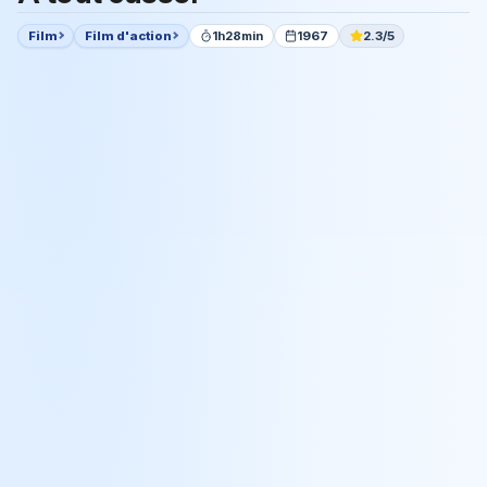
Film
Film d'action
1h28min
1967
2.3/5